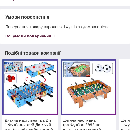
Умови повернення
Повернення товару впродовж 14 днів за домовленістю
Всі умови повернення
Подібні товари компанії
Дитяча настільна гра 2 в
Дитяча настільна
Дитя
1 Футбол-хокей Дитячий
гра Футбол 2992 на
1 Фу
настільний футбол-хокей
штангах дерев'яний
наст