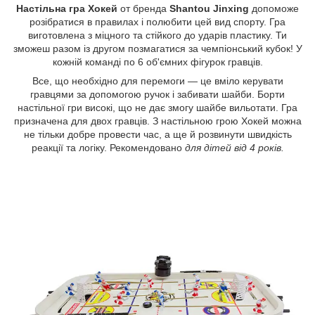
Настільна гра Хокей
от бренда
Shantou Jinxing
допоможе
розібратися в правилах і полюбити цей вид спорту. Гра
виготовлена з міцного та стійкого до ударів пластику. Ти
зможеш разом із другом позмагатися за чемпіонський кубок! У
кожній команді по 6 об'ємних фігурок гравців.
Все, що необхідно для перемоги — це вміло керувати
гравцями за допомогою ручок і забивати шайби. Борти
настільної гри високі, що не дає змогу шайбе вильотати. Гра
призначена для двох гравців. З настільною грою Хокей можна
не тільки добре провести час, а ще й розвинути швидкість
реакції та логіку. Рекомендовано
для дітей від 4 років.