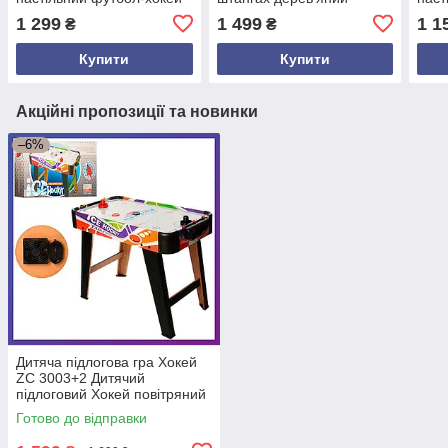
на штангах 2400
на ш
1 299
1 499
1 1
₴
₴
Купити
Купити
Акційні пропозиції та новинки
–6%
Дитяча підлогова гра Хокей
ZC 3003+2 Дитячий
підлоговий Хокей повітряний
аеро-хокей
Готово до відправки