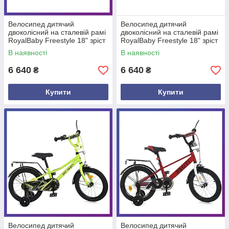
Велосипед дитячий
Велосипед дитячий
двоколісний на сталевій рамі
двоколісний на сталевій рамі
RoyalBaby Freestyle 18" зріст
RoyalBaby Freestyle 18" зріст
110-130 см від 5-8 років
110-130 см від 5-8 років
В наявності
В наявності
Жовтий
Зелений
6 640
6 640
₴
₴
Купити
Купити
Велосипед дитячий
Велосипед дитячий