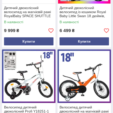
Дитячий двоколісний
Дитячий двоколісний
велосипед на магнієвій рамі
велосипед із кошиком Royal
RoyalBaby SPACE SHUTTLE
Baby Little Swan 18 дюймів,
18 дюймів, чорний. Для дітей
рожевий. Для дівчинки 5-9
В наявності
В наявності
5-8 років
років
9 999
6 499
₴
₴
Купити
Купити
Велосипед дитячий
Велосипед дитячий
двоколісний Profi Y18251-1
двоколісний на магнієвій рамі