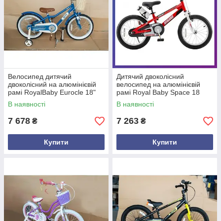
Велосипед дитячий
Дитячий двоколісний
двоколісний на алюмінієвій
велосипед на алюмінієвій
рамі RoyalBaby Eurocle 18"
рамі Royal Baby Space 18
зріст 110-130 см вік 5-8 років
дюймів 5-9 років бічні колеса
В наявності
В наявності
Синій
Червоний
7 678
7 263
₴
₴
Купити
Купити