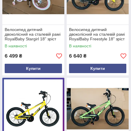
Велосипед дитячий
Велосипед дитячий
двоколісний на сталевій рамі
двоколісний на сталевій рамі
RoyalBaby Stargirl 18" зріст
RoyalBaby Freestyle 18" зріст
110-130 см від 5-8 років
110-130 см від 5-8 років
В наявності
В наявності
Фіолетовий
Чорний
6 499
6 640
₴
₴
Купити
Купити