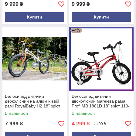
9 999
9 999
₴
₴
Купити
Купити
–4%
Велосипед дитячий
Велосипед дитячий
двоколісний на алюмінієвій
двоколісний магнієва рама
рамі RoyalBaby H2 18" зріст
Profi MB 1881D 18" зріст 110-
110-130 см вік 5-8 років білий
130 см вік 5 до 8 років
В наявності
В наявності
Червоний
7 999
4 299
₴
₴
4 499 ₴