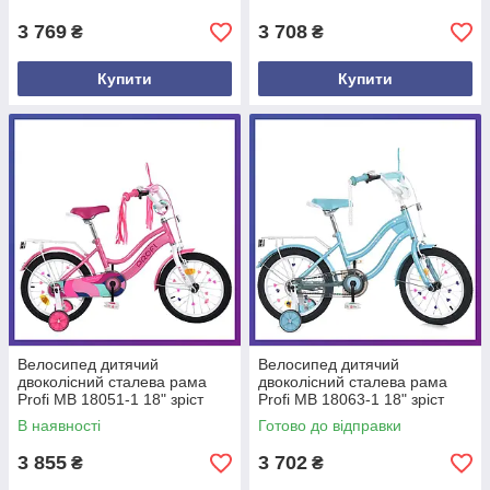
Червоний
Рожевий
3 769
3 708
₴
₴
Купити
Купити
Велосипед дитячий
Велосипед дитячий
двоколісний сталева рама
двоколісний сталева рама
Profi MB 18051-1 18" зріст
Profi MB 18063-1 18" зріст
110-130 см вік 5 до 8 років
110-130 см вік 5 до 8 років
В наявності
Готово до відправки
Рожевий
М'ятний
3 855
3 702
₴
₴