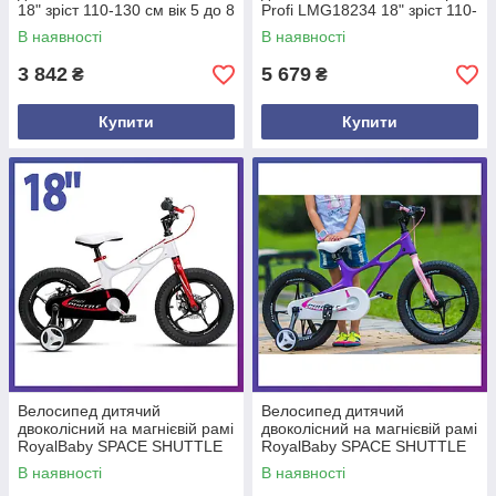
18" зріст 110-130 см вік 5 до 8
Profi LMG18234 18" зріст 110-
років білий
130 см вік 5-8 років
В наявності
В наявності
жовтогарячий
3 842
5 679
₴
₴
Купити
Купити
Велосипед дитячий
Велосипед дитячий
двоколісний на магнієвій рамі
двоколісний на магнієвій рамі
RoyalBaby SPACE SHUTTLE
RoyalBaby SPACE SHUTTLE
18" зріст 110-130 см від 5-8
18" зріст 110-130 см від 5-8
В наявності
В наявності
років білий
років фіолет