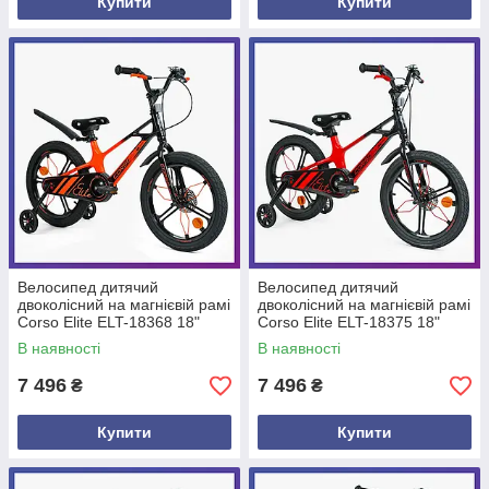
Купити
Купити
Велосипед дитячий
Велосипед дитячий
двоколісний на магнієвій рамі
двоколісний на магнієвій рамі
Corso Elite ELT-18368 18"
Corso Elite ELT-18375 18"
зріст 110-130 см 5-8 років
зріст 110-130 см 5-8 років
В наявності
В наявності
Жовтогарячий
Червоний
7 496
7 496
₴
₴
Купити
Купити