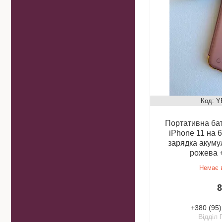
Y
Портативна ба
iPhone 11 на 
зарядка акуму
рожева 
Немає в
8
+380 (95)
Відділ