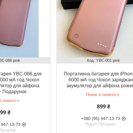
BC-086 pink
YBC-001 pink
тарея YBC-086 для
Портативна батарея для iPho
6000 мА·год Чохол
6000 мА·год Чохол заряджа
лятор для айфона
акумулятор для айфона роже
+ Подарунок
Немає в наявності
 наявності
899 ₴
99 ₴
+380 (95) 947-13-73
Відділ Продажу
 947-13-73
 Продажу