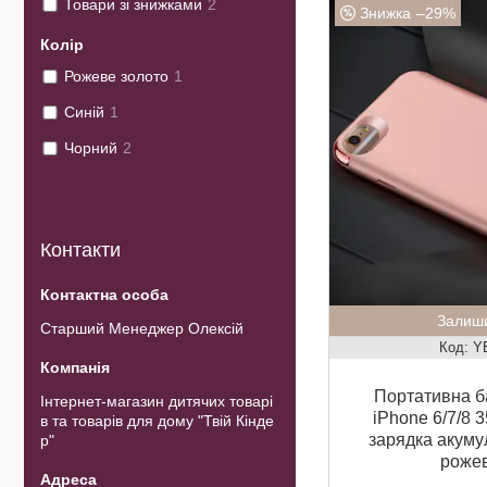
Товари зі знижками
2
–29%
Колір
Рожеве золото
1
Синій
1
Чорний
2
Контакти
Залиши
Старший Менеджер Олексій
Y
Портативна б
Інтернет-магазин дитячих товарі
iPhone 6/7/8 
в та товарів для дому "Твій Кінде
зарядка акуму
р"
рожев