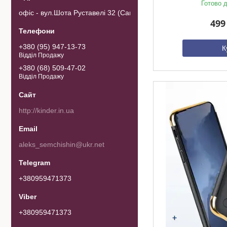
Готово д
офіс - вул.Шота Руставелі 32 (Самовивозу товару немає). 0103
499
+380 (95) 947-13-73
К
Відділ Продажу
+380 (68) 509-47-02
Відділ Продажу
http://kinder.in.ua
aleks_semchishin@ukr.net
+380959471373
+380959471373