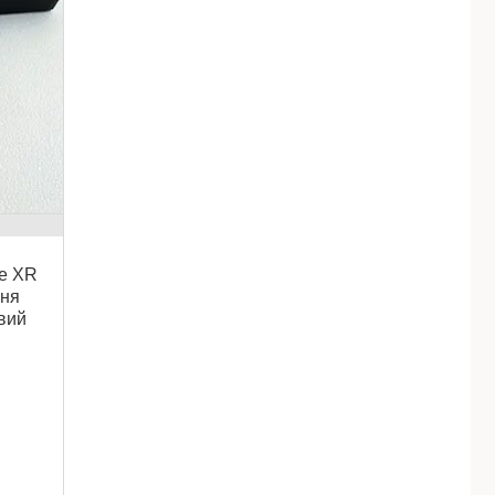
ne XR
ння
вий