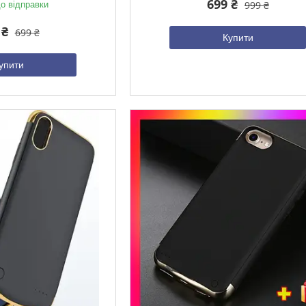
699 ₴
999 ₴
о відправки
3 індекс, Київ, Україна
 ₴
699 ₴
Купити
упити