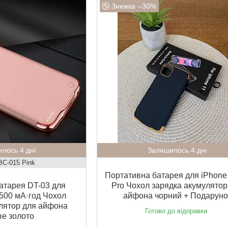
–30%
лось 4 дні
Залишилось 4 дні
BC-015 Pink
Портативна батарея для iPhone
атарея DT-03 для
Pro Чохол зарядка акумулятор
3500 мА·год Чохол
айфона чорний + Подаруно
лятор для айфона
Готово до відправки
е золото