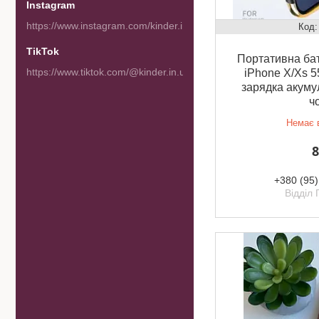
Instagram
https://www.instagram.com/kinder.in.ua/
TikTok
Портативна ба
https://www.tiktok.com/@kinder.in.ua
iPhone X/Xs 5
зарядка акуму
ч
Немає в
8
+380 (95)
Відділ