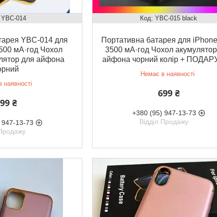
YBC-014
YBC-015 black
тарея YBC-014 для
Портативна батарея для iPhone 
500 мА·год Чохол
3500 мА·год Чохол акумулятор
лятор для айфона
айфона чорний колір + ПОДА
орний
Немає в наявності
 наявності
699 ₴
99 ₴
+380 (95) 947-13-73
Відділ Продажу
 947-13-73
 Продажу