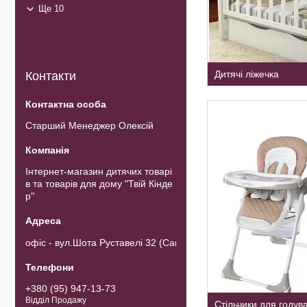
Ще 10
Дитячі ліжечка
Контакти
Старший Менеджер Олексій
Інтернет-магазин дитячих товарі
в та товарів для дому "Твій Кінде
р"
офіс - вул.Шота Руставелі 32 (Самовивозу товару немає). 0103
+380 (95) 947-13-73
Відділ Продажу
Стільчики для годув