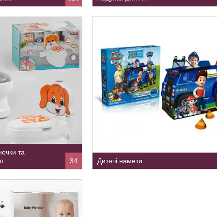
ночки та
ї
34
Дитячі намети