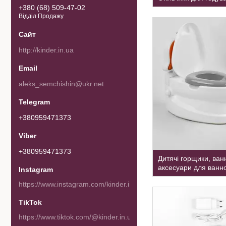
+380 (68) 509-47-02
Відділ Продажу
http://kinder.in.ua
aleks_semchishin@ukr.net
+380959471373
+380959471373
Дитячі горщики, ван
аксесуари для ванно
Instagram
https://www.instagram.com/kinder.in.ua/
TikTok
https://www.tiktok.com/@kinder.in.ua