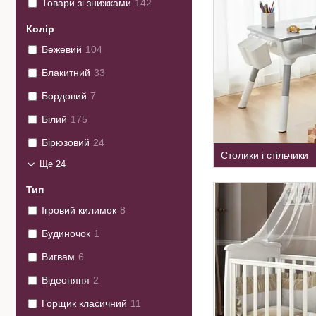
Товари зі знижками
142
Колір
Бежевий
104
Блакитний
33
Бордовий
7
Білий
175
Бірюзовий
24
Столики і стільчики
Ще 24
Тип
Ігровий килимок
8
Будиночок
1
Вигвам
6
Відеоняня
2
Горщик класичний
11