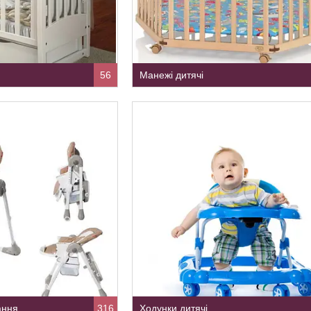
56
Манежі дитячі
3 індекс, Київ, Україна
ання
316
Ходунки дитячі