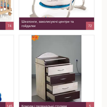
Шезлонги, заколисуючі центри та
74
гойдалки
72
145
Комоди і пеленальні столики
5