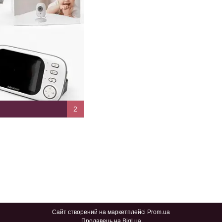
2
Сайт створений на маркетплейсі
Prom.ua
Продавець на Bigl.ua