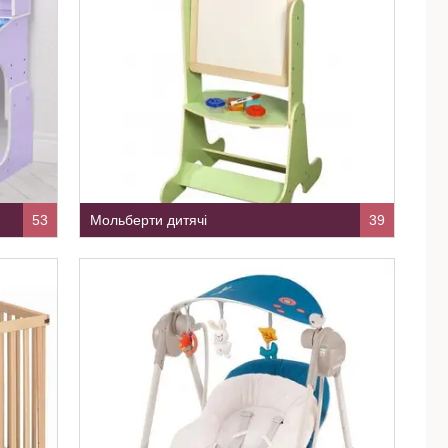
53
Мольберти дитячі
39