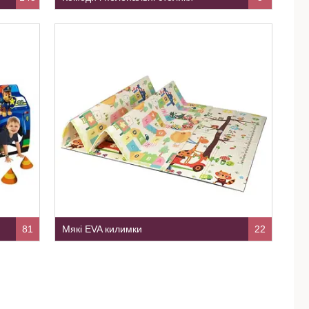
81
Мякі EVA килимки
22