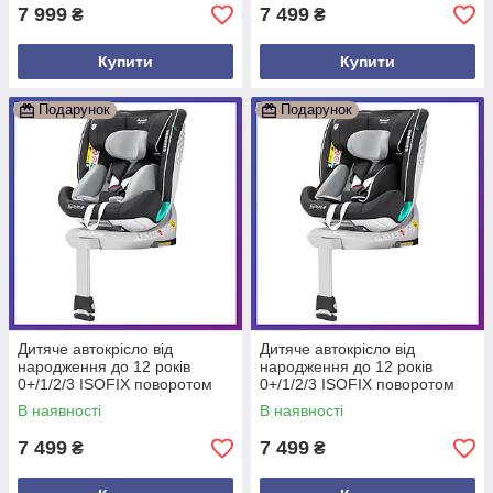
7 999
7 499
₴
₴
Купити
Купити
Подарунок
Подарунок
Дитяче автокрісло від
Дитяче автокрісло від
народження до 12 років
народження до 12 років
0+/1/2/3 ISOFIX поворотом
0+/1/2/3 ISOFIX поворотом
на 360 Carrello Revolt CRL-
на 360 Carrello Revolt CRL-
В наявності
В наявності
15805 Сірий
15805 Темносірий
7 499
7 499
₴
₴