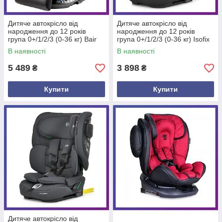
Дитяче автокрісло від
Дитяче автокрісло від
народження до 12 років
народження до 12 років
група 0+/1/2/3 (0-36 кг) Bair
група 0+/1/2/3 (0-36 кг) Isofix
Unit 360 Iso-fix TB-01 Чорний
El Camino i-PRO ME 1234
В наявності
В наявності
Black Чорний
5 489
3 898
₴
₴
Купити
Купити
Дитяче автокрісло від