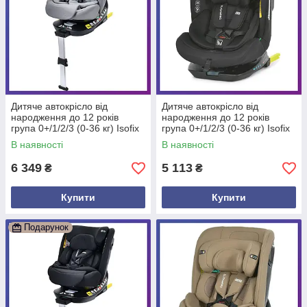
Дитяче автокрісло від
Дитяче автокрісло від
народження до 12 років
народження до 12 років
група 0+/1/2/3 (0-36 кг) Isofix
група 0+/1/2/3 (0-36 кг) Isofix
El Camino ME 1189 i-HOLD+
El Camino i-JOY ME 1205
В наявності
В наявності
Сірий
Black Чорний
6 349
5 113
₴
₴
Купити
Купити
Подарунок