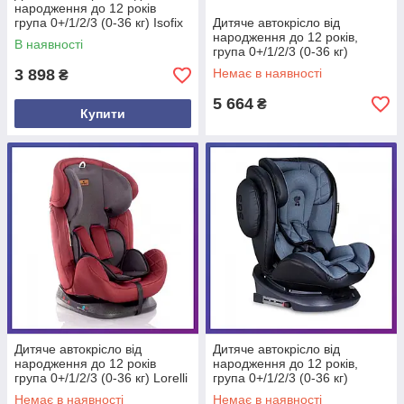
народження до 12 років
група 0+/1/2/3 (0-36 кг) Isofix
Дитяче автокрісло від
El Camino i-PRO ME 1234
народження до 12 років,
В наявності
Gray Сірий
група 0+/1/2/3 (0-36 кг)
Bertoni AVIATOR із системою
3 898
Немає в наявності
₴
Isofix червоне
5 664
₴
Купити
Дитяче автокрісло від
Дитяче автокрісло від
народження до 12 років
народження до 12 років,
група 0+/1/2/3 (0-36 кг) Lorelli
група 0+/1/2/3 (0-36 кг)
GALAXY червоне
Bertoni AVIATOR із системою
Немає в наявності
Немає в наявності