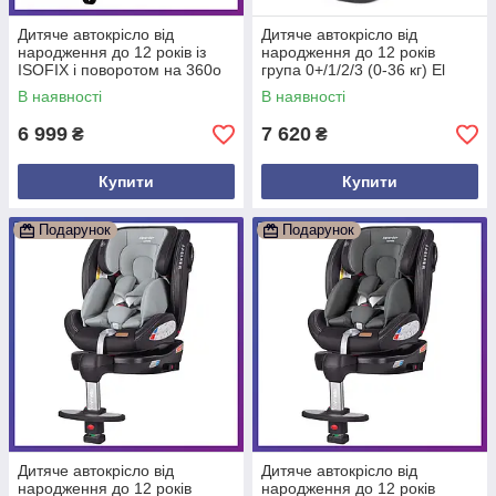
Дитяче автокрісло від
Дитяче автокрісло від
народження до 12 років із
народження до 12 років
ISOFIX і поворотом на 360o
група 0+/1/2/3 (0-36 кг) El
Carrello Asteroid CRL-12801
Camino ME 1109 i-BASE Jet
В наявності
В наявності
бежеве
Black
6 999
7 620
₴
₴
Купити
Купити
Подарунок
Подарунок
Дитяче автокрісло від
Дитяче автокрісло від
народження до 12 років
народження до 12 років