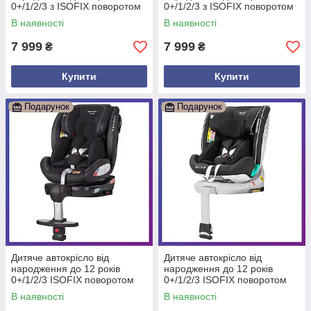
0+/1/2/3 з ISOFIX поворотом
0+/1/2/3 з ISOFIX поворотом
на 360 Carrello Asteroid+
на 360 Carrello Asteroid+
В наявності
В наявності
CRL-15801 Сірий
CRL-15801 Сірий
7 999
7 999
₴
₴
Купити
Купити
Подарунок
Подарунок
Дитяче автокрісло від
Дитяче автокрісло від
народження до 12 років
народження до 12 років
0+/1/2/3 ISOFIX поворотом
0+/1/2/3 ISOFIX поворотом
на 360 Carrello Asteroid+
на 360 Carrello Revolt CRL-
В наявності
В наявності
CRL-15801 Чорний
15805 Чорний