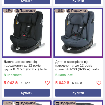
Купити
Купити
–18%
Подарунок
–18%
Подарунок
Дитяче автокрісло від
Дитяче автокрісло від
народження до 12 років
народження до 12 років
група 0+/1/2/3 (0-36 кг) Isofix
група 0+/1/2/3 (0-36 кг) Isofix
El Camino ME 1187 i-FREE
El Camino ME 1187 i-FREE
В наявності
В наявності
Чорний
Сірий
5 042
5 042
₴
₴
6 142 ₴
6 142 ₴
Купити
Купити
–18%
Подарунок
Подарунок