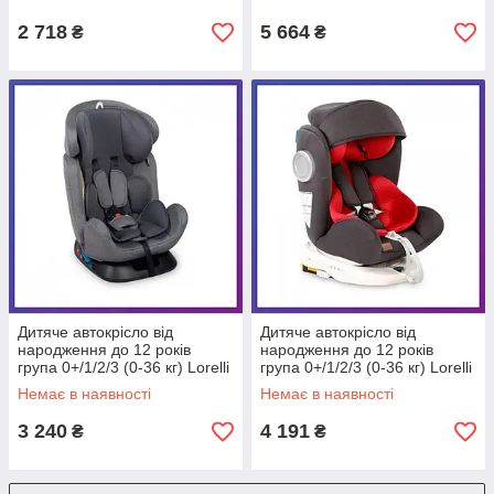
Isofix сіре
2 718
5 664
₴
₴
Дитяче автокрісло від
Дитяче автокрісло від
народження до 12 років
народження до 12 років
група 0+/1/2/3 (0-36 кг) Lorelli
група 0+/1/2/3 (0-36 кг) Lorelli
GALAXY сіре
LUSSO SPS із системою
Немає в наявності
Немає в наявності
Isofix червоне
3 240
4 191
₴
₴