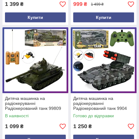
1 399
999
₴
₴
1 499 ₴
Купити
Купити
Дитяча машинка на
Дитяча машинка на
радіокеруванні
радіокеруванні
Радіокерований танк 99809
Радіокерований танк 9904
масштаб 1:28
рухома вежа стріляє мякими
В наявності
Готово до відправки
кулями
1 099
1 250
₴
₴