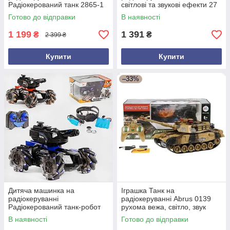
Радіокерований танк 2865-1
світлові та звукові ефекти 27
рухома вежа стріляє
см
Готово до відправки
В наявності
кульками
1 199
1 391
₴
₴
2 399 ₴
Купити
Купити
–33%
Дитяча машинка на
Іграшка Танк на
радіокеруванні
радіокеруванні Abrus 0139
Радіокерований танк-робот
рухома вежа, світло, звук
LH-C 041 B стріляє водою
В наявності
Готово до відправки
сенсорний браслет