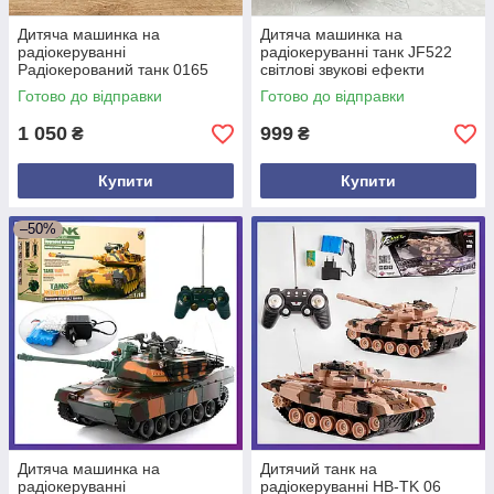
Дитяча машинка на
Дитяча машинка на
радіокеруванні
радіокеруванні танк JF522
Радіокерований танк 0165
світлові звукові ефекти
рухома вежа
Готово до відправки
Готово до відправки
1 050
999
₴
₴
Купити
Купити
–50%
Дитяча машинка на
Дитячий танк на
радіокеруванні
радіокеруванні HB-TK 06