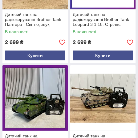
Дитячий танк на
Дитячий танк на
радіокеруванні Brother Tank
радіокеруванні Brother Tank
Пантера . Світло, звук,
Leopard 3 1:18. Стріляє
стріляє орбізами
орбізами
В наявності
В наявності
2 699
2 699
₴
₴
Купити
Купити
Дитячий танк на
Дитячий танк на