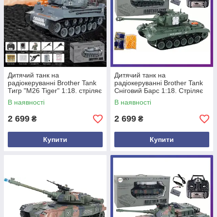
Дитячий танк на
Дитячий танк на
радіокеруванні Brother Tank
радіокеруванні Brother Tank
Тигр "M26 Tiger" 1:18. стріляє
Сніговий Барс 1:18. Стріляє
орбізами
орбізами
В наявності
В наявності
2 699
2 699
₴
₴
Купити
Купити