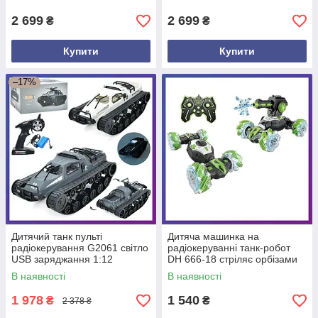
2 699
2 699
₴
₴
Купити
Купити
–17%
Дитячий танк пульті
Дитяча машинка на
радіокерування G2061 світло
радіокеруванні танк-робот
USB заряджання 1:12
DH 666-18 стріляє орбізами
парогенератор
В наявності
В наявності
1 978
1 540
₴
₴
2 378 ₴