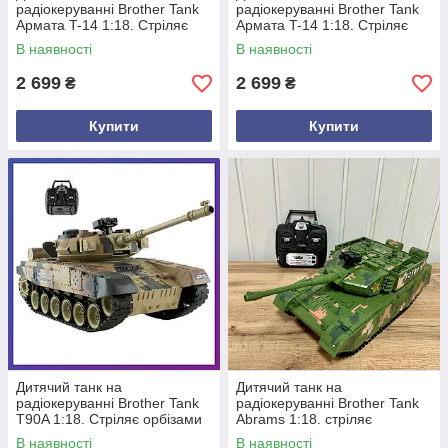
радіокеруванні Brother Tank
радіокеруванні Brother Tank
Армата T-14 1:18. Стріляє
Aрмата T-14 1:18. Стріляє
орбізами
орбізами
В наявності
В наявності
2 699
2 699
₴
₴
Купити
Купити
Дитячий танк на
Дитячий танк на
радіокеруванні Brother Tank
радіокеруванні Brother Tank
T90A 1:18. Стріляє орбізами
Abrams 1:18. стріляє
орбізами
В наявності
В наявності