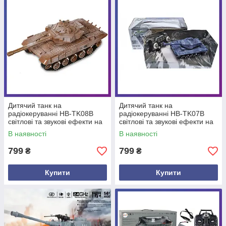
Дитячий танк на
Дитячий танк на
радіокеруванні HB-TK08B
радіокеруванні HB-TK07B
світлові та звукові ефекти на
світлові та звукові ефекти на
акумуляторі 28 см
батарейках 28 см
В наявності
В наявності
799
799
₴
₴
Купити
Купити