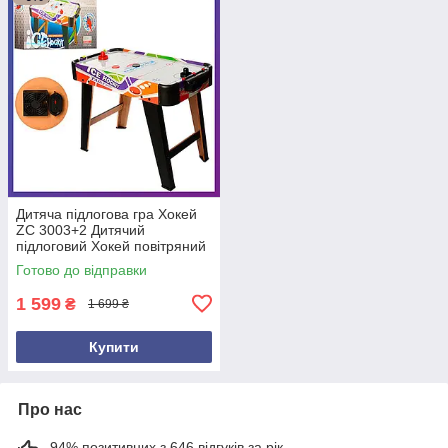
Дитяча підлогова гра Хокей
ZC 3003+2 Дитячий
підлоговий Хокей повітряний
аеро-хокей
Готово до відправки
1 599
₴
1 699 ₴
Купити
Про нас
94% позитивних з 646 відгуків за рік