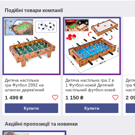
Подібні товари компанії
Дитяча настільна
Дитяча настільна гра 2 в
Дитя
гра Футбол 2992 на
1 Футбол-хокей Дитячий
гра 
штангах дерев'яний
настільний футбол-хокей
наст
на штангах 2401
штан
1 499
1 150
2 0
₴
₴
Купити
Купити
Акційні пропозиції та новинки
–6%