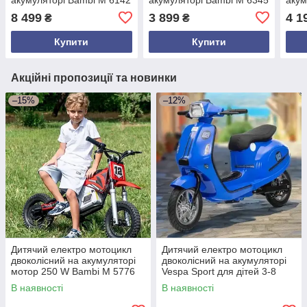
для дітей 2-6 років Синій
з пультом радіокерування
для 
8 499
3 899
4 1
₴
₴
для дітей 2-6 років Синий
Купити
Купити
Акційні пропозиції та новинки
–15%
–12%
Дитячий електро мотоцикл
Дитячий електро мотоцикл
двоколісний на акумуляторі
двоколісний на акумуляторі
мотор 250 W Bambi M 5776
Vespa Sport для дітей 3-8
для дітей від 6 років
років Синій
В наявності
В наявності
Червоний