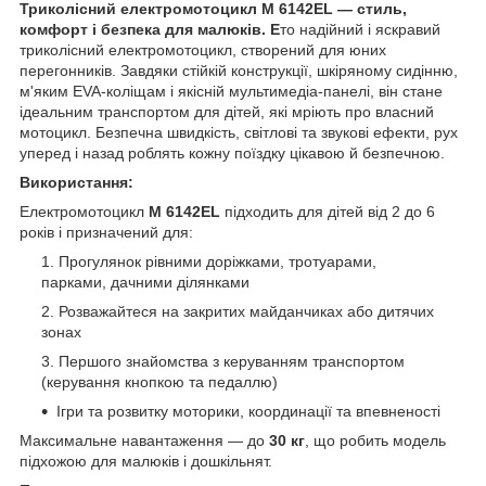
Триколісний електромотоцикл M 6142EL — стиль,
комфорт і безпека для малюків.
Е
то надійний і яскравий
триколісний електромотоцикл, створений для юних
перегонників. Завдяки стійкій конструкції, шкіряному сидінню,
м'яким EVA-коліщам і якісній мультимедіа-панелі, він стане
ідеальним транспортом для дітей, які мріють про власний
мотоцикл. Безпечна швидкість, світлові та звукові ефекти, рух
уперед і назад роблять кожну поїздку цікавою й безпечною.
Використання:
Електромотоцикл
M 6142EL
підходить для дітей від 2 до 6
років і призначений для:
Прогулянок рівними доріжками, тротуарами,
парками, дачними ділянками
Розважайтеся на закритих майданчиках або дитячих
зонах
Першого знайомства з керуванням транспортом
(керування кнопкою та педаллю)
Ігри та розвитку моторики, координації та впевненості
Максимальне навантаження — до
30 кг
, що робить модель
підхожою для малюків і дошкільнят.