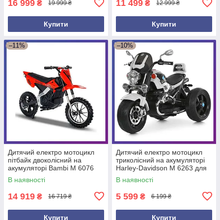
16 999
11 499
₴
₴
19 999 ₴
12 999 ₴
Купити
Купити
–11%
–10%
Дитячий електро мотоцикл
Дитячий електро мотоцикл
пітбайк двоколісний на
триколісний на акумуляторі
акумуляторі Bambi M 6076
Harley-Davidson M 6263 для
для дітей 3-8 років Червоний
дітей 3-8 років Білий
В наявності
В наявності
14 919
5 599
₴
₴
16 719 ₴
6 199 ₴
Купити
Купити