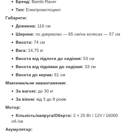
Бренд:
Bambi Racer
Тип:
Електромотоцикл
Габарити:
Довжина:
116 см
Ширина:
по дзеркалах — 65 см/на колесах — 57 см
Висота:
74 см
Вага:
14,75 кг
Висота від підлоги до сидіння:
53 см
Висота від підніжки до сидіння:
33 см
Висота до керма:
61 см
Максимальне навантаження:
За вагою:
до 30 кг
За віком:
від 3 до 8 років
Мотор:
Кількість/напруга/Оберти:
2 × 25 Вт / 12V / 16000
об./хв
Акумулятор: