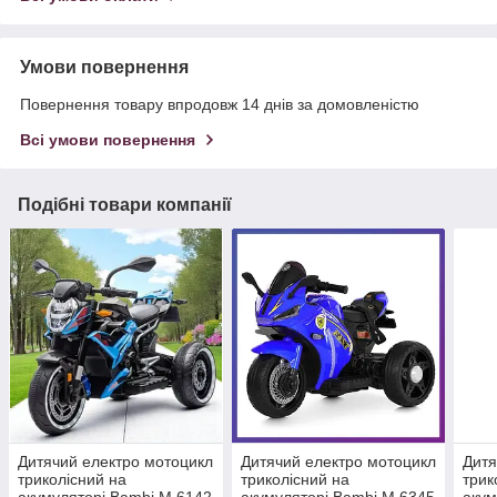
Умови повернення
Повернення товару впродовж 14 днів за домовленістю
Всі умови повернення
Подібні товари компанії
Дитячий електро мотоцикл
Дитячий електро мотоцикл
Дитя
триколісний на
триколісний на
трик
акумуляторі Bambi M 6142
акумуляторі Bambi M 6345
акум