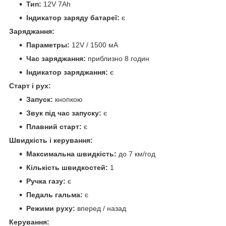
Тип:
12V 7Ah
Індикатор заряду батареї:
є
Заряджання:
Параметры:
12V / 1500 мА
Час заряджання:
приблизно 8 годин
Індикатор заряджання:
є
Старт і рух:
Запуск:
кнопкою
Звук під час запуску:
є
Плавний старт:
є
Швидкість і керування:
Максимальна швидкість:
до 7 км/год
Кількість швидкостей:
1
Ручка газу:
є
Педаль гальма:
є
Режими руху:
вперед / назад
Керування: