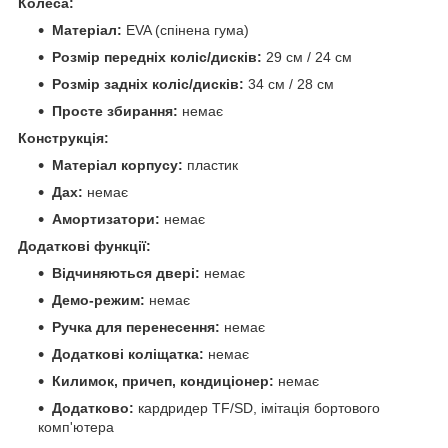
Колеса:
Матеріал:
EVA (спінена гума)
Розмір передніх коліс/дисків:
29 см / 24 см
Розмір задніх коліс/дисків:
34 см / 28 см
Просте збирання:
немає
Конструкція:
Матеріал корпусу:
пластик
Дах:
немає
Амортизатори:
немає
Додаткові функції:
Відчиняються двері:
немає
Демо-режим:
немає
Ручка для перенесення:
немає
Додаткові коліщатка:
немає
Килимок, причеп, кондиціонер:
немає
Додатково:
кардридер TF/SD, імітація бортового
комп'ютера