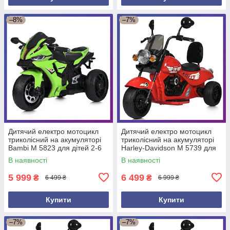
–8%
–7%
Дитячий електро мотоцикл
Дитячий електро мотоцикл
триколісний на акумуляторі
триколісний на акумуляторі
Bambi M 5823 для дітей 2-6
Harley-Davidson M 5739 для
років Зелений
дітей 3-8 років Червоний
В наявності
В наявності
5 999
6 499
₴
₴
6 499 ₴
6 999 ₴
Купити
Купити
–7%
–7%