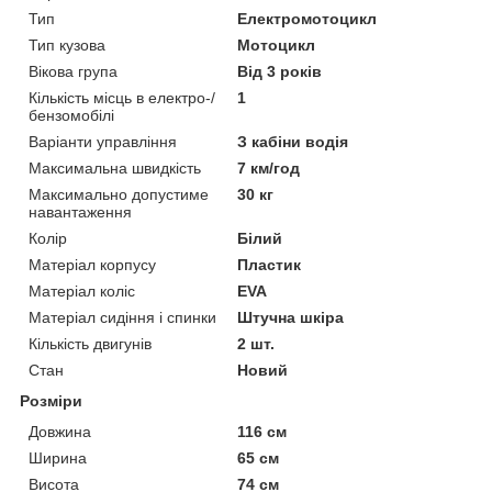
Тип
Електромотоцикл
Тип кузова
Мотоцикл
Вікова група
Від 3 років
Кількість місць в електро-/
1
бензомобілі
Варіанти управління
З кабіни водія
Максимальна швидкість
7 км/год
Максимально допустиме
30 кг
навантаження
Колір
Білий
Матеріал корпусу
Пластик
Матеріал коліс
EVA
Матеріал сидіння і спинки
Штучна шкіра
Кількість двигунів
2 шт.
Стан
Новий
Розміри
Довжина
116 см
Ширина
65 см
Висота
74 см