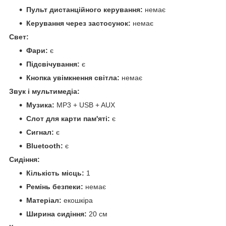
Пульт дистанційного керування:
немає
Керування через застосунок:
немає
Свет:
Фари:
є
Підсвічування:
є
Кнопка увімкнення світла:
немає
Звук і мультимедіа:
Музика:
MP3 + USB + AUX
Слот для карти пам'яті:
є
Сигнал:
є
Bluetooth:
є
Сидіння:
Кількість місць:
1
Ремінь безпеки:
немає
Матеріал:
екошкіра
Ширина сидіння:
20 см