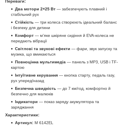
Переваги:
Два мотори 2×25 Вт
— забезпечують плавний і
стабільний рух
Стійкість
— три колеса створюють ідеальний баланс
і безпеку для дитини
Комфорт
— м'яке шкіряне сидіння й EVA-колеса не
передають вібрації
Світлові та звукові ефекти
— фари, звук запуску та
музика, що вмикаються
Повноцінна мультимедіа
— панель з MP3, USB і TF-
картою
Інтуїтивне керування
— кнопка старту, педаль газу,
рух уперед/назад
Безпечна швидкість
— до 7 км/год, комфортно й
безпечно для малюків
Індикатори
— показ заряду акумулятора та
заряджання
Характеристики:
Артикул:
M 6142EL