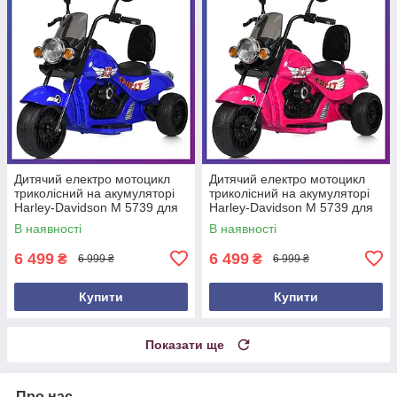
Дитячий електро мотоцикл
Дитячий електро мотоцикл
триколісний на акумуляторі
триколісний на акумуляторі
Harley-Davidson M 5739 для
Harley-Davidson M 5739 для
дітей 3-8 років Синій
дітей 3-8 років Рожевий
В наявності
В наявності
6 499
6 499
₴
₴
6 999 ₴
6 999 ₴
Купити
Купити
Показати ще
Про нас