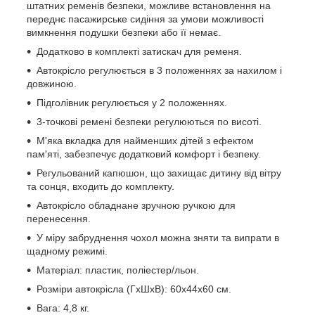
штатних ременів безпеки, можливе встановлення на
переднє пасажирське сидіння за умови можливості
вимкнення подушки безпеки або її немає.
Додатково в комплекті затискач для ременя.
Автокрісло регулюється в 3 положеннях за нахилом і
довжиною.
Підголівник регулюється у 2 положеннях.
3-точкові ремені безпеки регулюються по висоті.
М'яка вкладка для найменших дітей з ефектом
пам'яті, забезпечує додатковий комфорт і безпеку.
Регульований капюшон, що захищає дитину від вітру
та сонця, входить до комплекту.
Автокрісло обладнане зручною ручкою для
перенесення.
У міру забруднення чохол можна зняти та випрати в
щадному режимі.
Матеріал: пластик, поліестер/льон.
Розміри автокрісла (ГхШхВ): 60x44x60 см.
Вага: 4,8 кг.