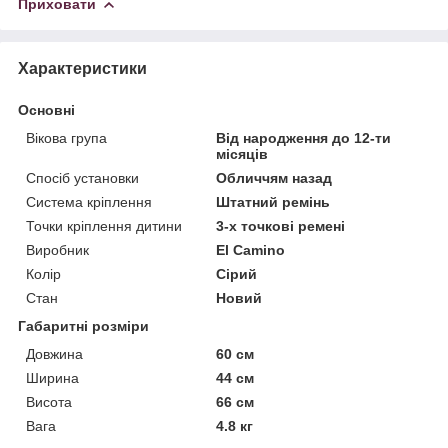
Приховати
Характеристики
Основні
Вікова група
Від народження до 12-ти
місяців
Спосіб установки
Обличчям назад
Система кріплення
Штатний ремінь
Точки кріплення дитини
3-х точкові ремені
Виробник
El Camino
Колір
Сірий
Стан
Новий
Габаритні розміри
Довжина
60 см
Ширина
44 см
Висота
66 см
Вага
4.8 кг