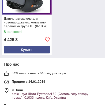
Дитяче автокрісло для
новонароджених коливань-
переноска група 0+ (0-13 кг)
El Camino i-FLOW ME 1198
В наявності
Gray Сірий
4 425
₴
Купити
Про нас
94% позитивних з 646 відгуків за рік
Працює з 14.01.2019
м. Київ
офіс - вул.Шота Руставелі 32 (Самовивозу товару
немає). 01033 індекс, Київ, Україна