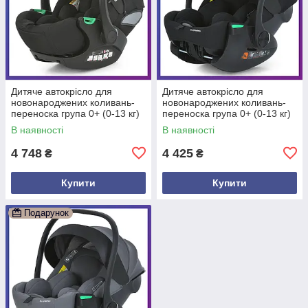
Дитяче автокрісло для
Дитяче автокрісло для
новонароджених коливань-
новонароджених коливань-
переноска група 0+ (0-13 кг)
переноска група 0+ (0-13 кг)
El Camino ME 1110 i-FIX
El Camino i-FLOW ME 1198
В наявності
В наявності
Moon Black
Black Чорний
4 748
4 425
₴
₴
Купити
Купити
Подарунок