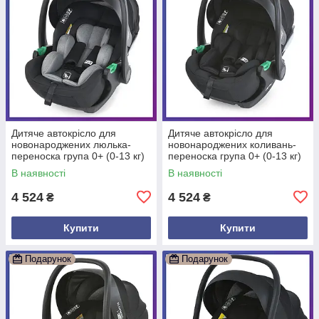
Дитяче автокрісло для
Дитяче автокрісло для
новонароджених люлька-
новонароджених коливань-
переноска група 0+ (0-13 кг)
переноска група 0+ (0-13 кг)
El Camino ME 1110 i-FIX Dark
El Camino ME 1110 i-FIX Jet
В наявності
В наявності
Gray
Black
4 524
4 524
₴
₴
Купити
Купити
Подарунок
Подарунок