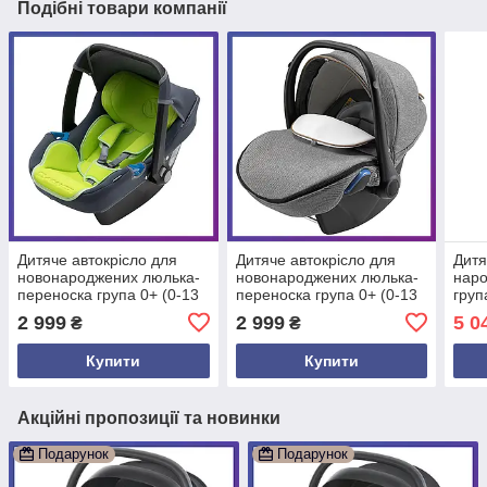
Подібні товари компанії
Дитяче автокрісло для
Дитяче автокрісло для
Дитя
новонароджених люлька-
новонароджених люлька-
наро
переноска група 0+ (0-13
переноска група 0+ (0-13
груп
кг) Avionaut Jet Сірий
кг) Bair Kite Сірий
Isof
2 999
2 999
5 0
₴
₴
FRE
Купити
Купити
Акційні пропозиції та новинки
Подарунок
Подарунок