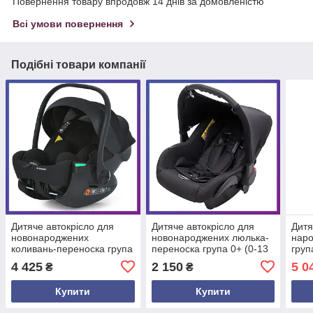
Повернення товару впродовж 14 днів за домовленістю
Всі умови повернення
Подібні товари компанії
Дитяче автокрісло для
Дитяче автокрісло для
Дитя
новонароджених
новонароджених люлька-
наро
коливань-переноска група
переноска група 0+ (0-13
груп
0+ (0-13 кг) El Camino i-
кг) Bair Carlo Чорний
Isof
4 425
2 150
5 0
₴
₴
FLOW ME 1198 Black
FRE
Чорний
Купити
Купити