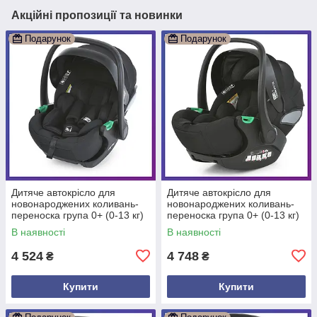
Акційні пропозиції та новинки
Подарунок
Подарунок
Дитяче автокрісло для
Дитяче автокрісло для
новонароджених коливань-
новонароджених коливань-
переноска група 0+ (0-13 кг)
переноска група 0+ (0-13 кг)
El Camino ME 1110 i-FIX Jet
El Camino ME 1110 i-FIX
В наявності
В наявності
Black
Moon Black
4 524
4 748
₴
₴
Купити
Купити