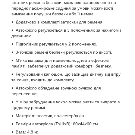
штатних ременів безпеки, можливе встановлення на
переднє пасажирське сидіння за умови можливості
вимкнення подушки безпеки або її немає.
Додатково в комплекті затискач для ременя.
Автокрісло регулюється в 3 положеннях за нахилом і
довжиною.
Підголівник регулюється у 2 положеннях.
3-точкові ремені безпеки регулюються по висоті.
М'яка вкладка для найменших дітей з ефектом
пам'яті, забезпечує додатковий комфорт і безпеку.
Регульований капюшон, що захищає дитину від вітру
та сонця, входить до комплекту.
Автокрісло обладнане зручною ручкою для
перенесення.
У міру забруднення чохол можна зняти та випрати в
щадному режимі.
Матеріал: пластик, поліестер/льон.
Розміри автокрісла (ГхШхВ): 60x44x60 см.
Вага: 4,8 кг.