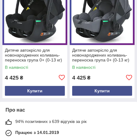
Дитяче автокрісло для
Дитяче автокрісло для
новонароджених коливань-
новонароджених коливань-
переноска група 0+ (0-13 кг)
переноска група 0+ (0-13 кг)
El Camino i-FLOW ME 1198
El Camino i-FLOW ME 1198
В наявності
В наявності
Black Чорний
Gray Сірий
4 425
4 425
₴
₴
Купити
Купити
Про нас
94% позитивних з 639 відгуків за рік
Працює з 14.01.2019