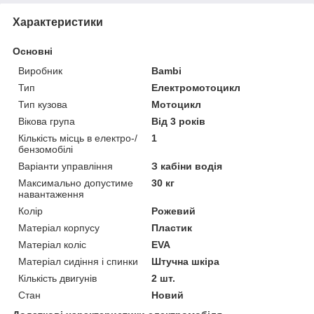
Характеристики
Основні
Виробник
Bambi
Тип
Електромотоцикл
Тип кузова
Мотоцикл
Вікова група
Від 3 років
Кількість місць в електро-/
1
бензомобілі
Варіанти управління
З кабіни водія
Максимально допустиме
30 кг
навантаження
Колір
Рожевий
Матеріал корпусу
Пластик
Матеріал коліс
EVA
Матеріал сидіння і спинки
Штучна шкіра
Кількість двигунів
2 шт.
Стан
Новий