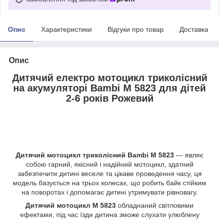
Опис
Характеристики
Відгуки про товар
Доставка
Опис
Дитячий електро мотоцикл триколісний
на акумуляторі Bambi M 5823 для дітей
2-6 років Рожевий
Дитячий мотоцикл триколісний
Bambi M 5823
— являє
собою гарний, якісний і надійний мотоцикл, здатний
забезпечити дитині веселе та цікаве проведення часу, ця
модель базується на трьох колесах, що робить байк стійким
на поворотах і допомагає дитині утримувати рівновагу.
Дитячий мотоцикл M 5823
обладнаний світловими
ефектами, під час їзди дитина зможе слухати улюблену