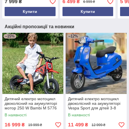
7 999
6 499
5 9
₴
₴
6 999 ₴
Рожевий
3-8 років Синій
Зел
Купити
Купити
Акційні пропозиції та новинки
–15%
–12%
Дитячий електро мотоцикл
Дитячий електро мотоцикл
двоколісний на акумуляторі
двоколісний на акумуляторі
мотор 250 W Bambi M 5776
Vespa Sport для дітей 3-8
для дітей від 6 років
років Синій
В наявності
В наявності
Червоний
16 999
11 499
₴
₴
19 999 ₴
12 999 ₴