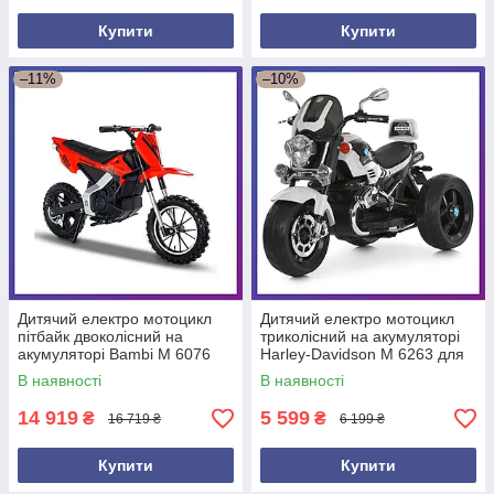
Купити
Купити
–11%
–10%
Дитячий електро мотоцикл
Дитячий електро мотоцикл
пітбайк двоколісний на
триколісний на акумуляторі
акумуляторі Bambi M 6076
Harley-Davidson M 6263 для
для дітей 3-8 років Червоний
дітей 3-8 років Білий
В наявності
В наявності
14 919
5 599
₴
₴
16 719 ₴
6 199 ₴
Купити
Купити