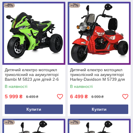
–8%
–7%
Дитячий електро мотоцикл
Дитячий електро мотоцикл
триколісний на акумуляторі
триколісний на акумуляторі
Bambi M 5823 для дітей 2-6
Harley-Davidson M 5739 для
років Зелений
дітей 3-8 років Червоний
В наявності
В наявності
5 999
6 499
₴
₴
6 499 ₴
6 999 ₴
Купити
Купити
–7%
–7%