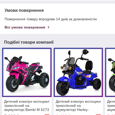
Умови повернення
Повернення товару впродовж 14 днів за домовленістю
Всі умови повернення
Подібні товари компанії
Дитячий електро мотоцикл
Дитячий електро мотоцикл
Дитя
триколісний на
триколісний на
трик
акумуляторі Bambi M 6273
акумуляторі Harley-
акум
для дітей 2-6 років
Davidson M 5739 для дітей
для 