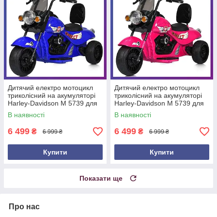
Дитячий електро мотоцикл
Дитячий електро мотоцикл
триколісний на акумуляторі
триколісний на акумуляторі
Harley-Davidson M 5739 для
Harley-Davidson M 5739 для
дітей 3-8 років Синій
дітей 3-8 років Рожевий
В наявності
В наявності
6 499
6 499
₴
₴
6 999 ₴
6 999 ₴
Купити
Купити
Показати ще
Про нас