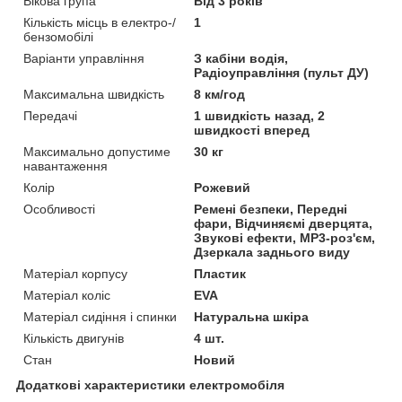
Вікова група
Від 3 років
Кількість місць в електро-/
1
бензомобілі
Варіанти управління
З кабіни водія,
Радіоуправління (пульт ДУ)
Максимальна швидкість
8 км/год
Передачі
1 швидкість назад, 2
швидкості вперед
Максимально допустиме
30 кг
навантаження
Колір
Рожевий
Особливості
Ремені безпеки, Передні
фари, Відчиняємі дверцята,
Звукові ефекти, MP3-роз'єм,
Дзеркала заднього виду
Матеріал корпусу
Пластик
Матеріал коліс
EVA
Матеріал сидіння і спинки
Натуральна шкіра
Кількість двигунів
4 шт.
Стан
Новий
Додаткові характеристики електромобіля