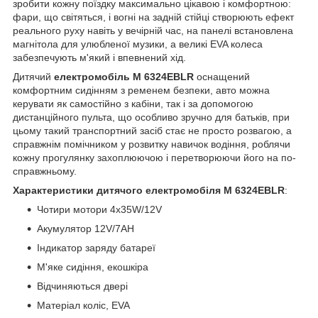
зробити кожну поїздку максимально цікавою і комфортною:
фари, що світяться, і вогні на задній стійці створюють ефект
реального руху навіть у вечірній час, на панелі встановлена ​​
магнітола для улюбленої музики, а великі EVA колеса
забезпечують м'який і впевнений хід.
Дитячий
електромобіль M 6324EBLR
оснащений
комфортним сидінням з ременем безпеки, авто можна
керувати як самостійно з кабіни, так і за допомогою
дистанційного пульта, що особливо зручно для батьків, при
цьому такий транспортний засіб стає не просто розвагою, а
справжнім помічником у розвитку навичок водіння, роблячи
кожну прогулянку захоплюючою і перетворюючи його на по-
справжньому.
Характеристики дитячого електромобіля M 6324EBLR
:
Чотири мотори 4х35W/12V
Акумулятор 12V/7AH
Індикатор заряду батареї
М'яке сидіння, екошкіра
Відчиняються двері
Матеріал коліс, EVA