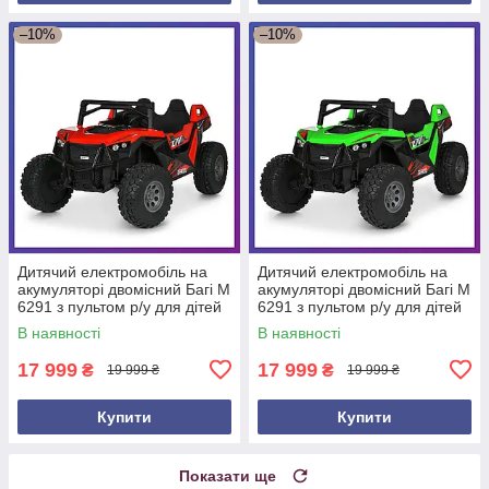
–10%
–10%
Дитячий електромобіль на
Дитячий електромобіль на
акумуляторі двомісний Багі M
акумуляторі двомісний Багі M
6291 з пультом р/у для дітей
6291 з пультом р/у для дітей
3-8 років Червоний
3-8 років Зелений
В наявності
В наявності
17 999
17 999
₴
₴
19 999 ₴
19 999 ₴
Купити
Купити
Показати ще