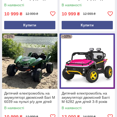
від 3 до 8 років Синій
від 3 до 8 років Жовтогарячий
В наявності
В наявності
10 999
10 999
₴
₴
12 999 ₴
12 999 ₴
Купити
Купити
–15%
–10%
Дитячий електромобіль на
Дитячий електромобіль на
акумуляторі двомісний Багі M
акумуляторі двомісний Баггі
6039 на пульті р/у для дітей
M 6282 для дітей 3-8 років
від 3 до 8 років Зелений
Рожевий
В наявності
В наявності
10 999
13 000
₴
₴
12 999 ₴
14 500 ₴