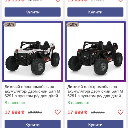
Купити
Купити
–10%
–10%
Дитячий електромобіль на
Дитячий електромобіль на
акумуляторі двомісний Багі M
акумуляторі двомісний Багі M
6291 з пультом р/у для дітей
6291 з пультом р/у для дітей
3-8 років Білий
3-8 років Чорний
В наявності
В наявності
17 999
17 999
₴
₴
19 999 ₴
19 999 ₴
Купити
Купити