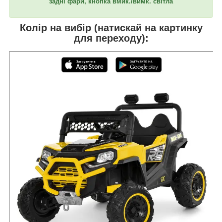
задні фари, кнопка вмик./вимк. світла
Колір на вибір (натискай на картинку
для переходу):