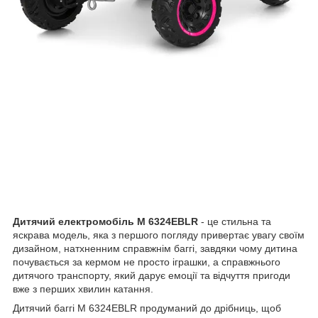
Дитячий електромобіль M 6324EBLR
- це стильна та
яскрава модель, яка з першого погляду привертає увагу своїм
дизайном, натхненним справжнім баггі, завдяки чому дитина
почувається за кермом не просто іграшки, а справжнього
дитячого транспорту, який дарує емоції та відчуття пригоди
вже з перших хвилин катання.
Дитячий баггі M 6324EBLR продуманий до дрібниць, щоб