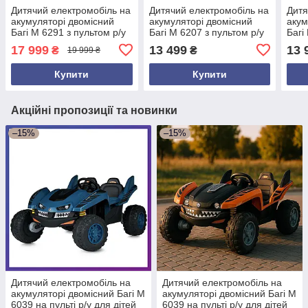
Дитячий електромобіль на
Дитячий електромобіль на
Дитя
акумуляторі двомісний
акумуляторі двомісний
акум
Багі M 6291 з пультом р/у
Багі M 6207 з пультом р/у
Багі
для дітей 3-8 років
для дітей 3-8 років
для 
17 999
13 499
13 
₴
₴
19 999 ₴
Рожевий
Рожевий
Рож
Купити
Купити
Акційні пропозиції та новинки
–15%
–15%
Дитячий електромобіль на
Дитячий електромобіль на
акумуляторі двомісний Багі M
акумуляторі двомісний Багі M
6039 на пульті р/у для дітей
6039 на пульті р/у для дітей