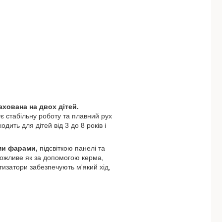
ахована на двох дітей.
 стабільну роботу та плавний рух
дить для дітей від 3 до 8 років і
іми фарами,
підсвіткою панелі та
можливе як за допомогою керма,
ртизатори забезпечують м'який хід,