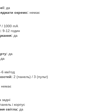
еї:
да
ряджати окремо:
немає
 / 1000 mA
:
9-12 годин
джання:
да
арту:
да
да
-6 км/год
костей:
2 (панель) / 3 (пульт)
немає
 задні
панель і корпус
ня світла:
да