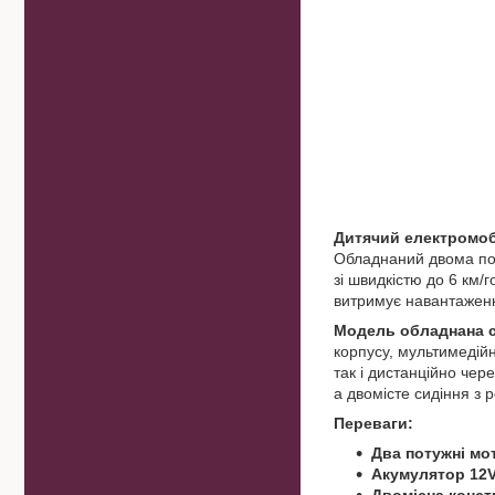
Дитячий електромобі
Обладнаний двома пот
зі швидкістю до 6 км/г
витримує навантаженн
Модель обладнана с
корпусу, мультимедій
так і дистанційно чер
а двомісте сидіння з
Переваги:
Два потужні мо
Акумулятор 12V