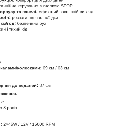
рукція:
комфорт для двох дітей
анційне керування з кнопкою STOP
орпусу та панелі:
ефектний зовнішній вигляд
ooth:
розваги під час поїздки
км/год:
безпечний рух
ий і тихий хід
м
калами/колесками:
69 см / 63 см
діння до педалей:
37 см
таження:
кг
о 8 років
:
2×45W / 12V / 15000 RPM