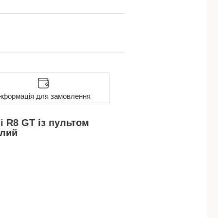
нформація для замовлення
 R8 GT із пультом
ілий