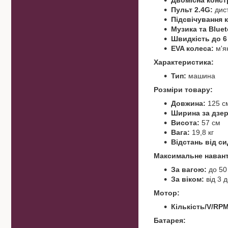
Двомісна конст
Пульт 2.4G:
дист
Підсвічування к
Музика та Bluet
Швидкість до 6 
EVA колеса:
м'як
Характеристика:
Тип:
машина
Розміри товару:
Довжина:
125 с
Ширина за дзер
Висота:
57 см
Вага:
19,8 кг
Відстань від си
Максимальне наван
За вагою:
до 50 
За віком:
від 3 д
Мотор:
Кількість/V/RPM
Батарея: