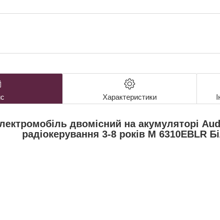
с
Характеристики
І
лектромобіль двомісний на акумуляторі Audi
радіокерування 3-8 років M 6310EBLR Б