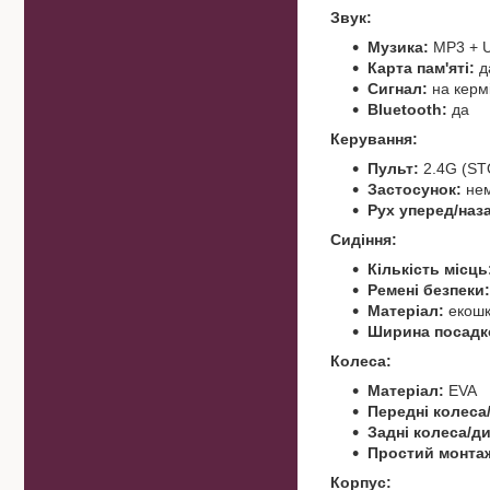
Звук:
Музика:
MP3 + U
Карта пам'яті:
д
Сигнал:
на керм
Bluetooth:
да
Керування:
Пульт:
2.4G (S
Застосунок:
не
Рух уперед/наз
Сидіння:
Кількість місць
Ремені безпеки:
Матеріал:
екошк
Ширина посадко
Колеса:
Матеріал:
EVA
Передні колеса
Задні колеса/д
Простий монта
Корпус: