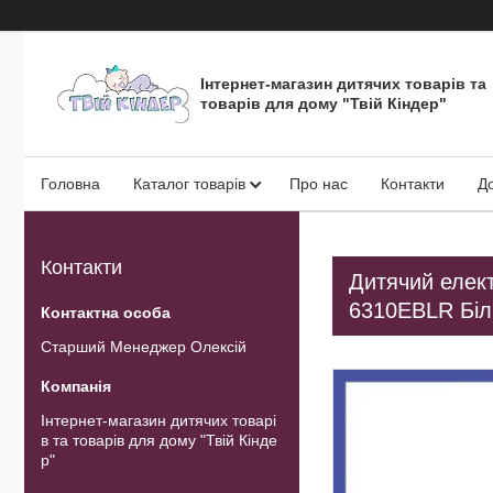
Інтернет-магазин дитячих товарів та
товарів для дому "Твій Кіндер"
Головна
Каталог товарів
Про нас
Контакти
Д
Контакти
Дитячий елект
6310EBLR Біл
Старший Менеджер Олексій
Інтернет-магазин дитячих товарі
в та товарів для дому "Твій Кінде
р"