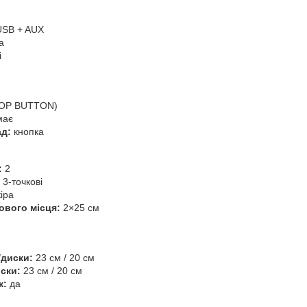
SB + AUX
а
і
TOP BUTTON)
має
ад:
кнопка
:
2
3-точкові
іра
вого місця:
2×25 см
/диски:
23 см / 20 см
иски:
23 см / 20 см
ж:
да