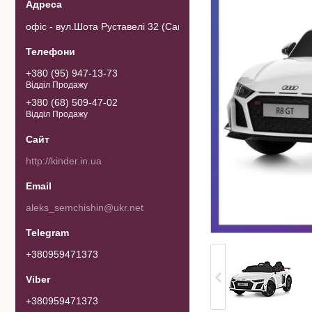
офіс - вул.Шота Руставелі 32 (Самовивозу товару немає). 0103
+380 (95) 947-13-73
Відділ Продажу
+380 (68) 509-47-02
Відділ Продажу
http://kinder.in.ua
aleks_semchishin@ukr.net
+380959471373
+380959471373