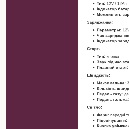
Тип:
12V / 12Ah
Індикатор батар
Можливість за
Заряджання:
Параметры:
12V
Час заряджання
Індикатор заря
Старт:
Тип:
кнопка
Звук під час ст
Плавний старт:
Швидкість:
Максимальна:
3
Кількість швид
Педаль газу:
да
Педаль гальма:
Світло:
Фари:
передні та
Підсвічування:
Кнопка увімкнен