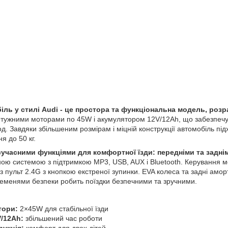
ль у стилі Audi - це простора та функціональна модель, розр
ужними моторами по 45W і акумулятором 12V/12Ah, що забезпечує
од. Завдяки збільшеним розмірам і міцній конструкції автомобіль підхо
я до 50 кг.
учасними функціями для комфортної їзди: передніми та задн
ною системою з підтримкою MP3, USB, AUX і Bluetooth. Керування 
ез пульт 2.4G з кнопкою екстреної зупинки. EVA колеса та задні амо
 ременями безпеки робить поїздки безпечними та зручними.
тори:
2×45W для стабільної їзди
/12Ah:
збільшений час роботи