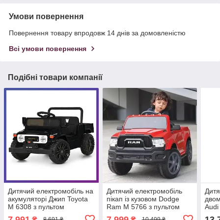
Умови повернення
Повернення товару впродовж 14 днів за домовленістю
Всі умови повернення
Подібні товари компанії
Дитячий електромобіль на
Дитячий електромобіль
Дитя
акумуляторі Джип Toyota
пікап із кузовом Dodge
двом
M 6308 з пультом
Ram M 5766 з пультом
Audi
радіокерування для дітей
радіокерування для дітей
раді
7 991
7 999
13 
₴
₴
8 691 ₴
10 499 ₴