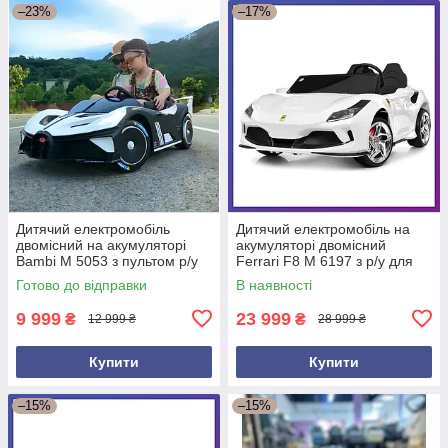
–23%
–17%
Дитячий електромобіль
Дитячий електромобіль на
двомісний на акумуляторі
акумуляторі двомісний
Bambi M 5053 з пультом р/у
Ferrari F8 M 6197 з р/у для
для дітей 3-8 років Білий
дітей 3-8 років Білий
Готово до відправки
В наявності
9 999
23 999
₴
₴
12 999 ₴
28 999 ₴
Купити
Купити
–15%
–15%