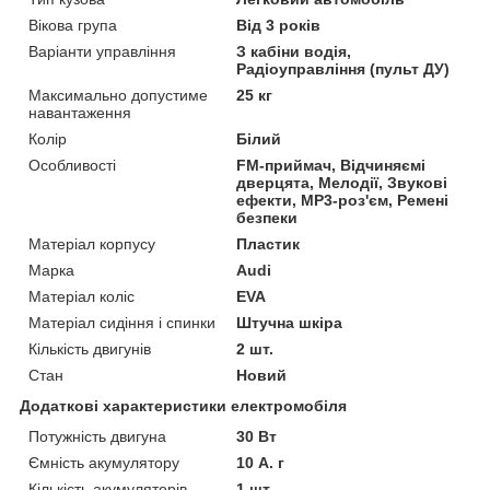
Вікова група
Від 3 років
Варіанти управління
З кабіни водія,
Радіоуправління (пульт ДУ)
Максимально допустиме
25 кг
навантаження
Колір
Білий
Особливості
FM-приймач, Відчиняємі
дверцята, Мелодії, Звукові
ефекти, MP3-роз'єм, Ремені
безпеки
Матеріал корпусу
Пластик
Марка
Audi
Матеріал коліс
EVA
Матеріал сидіння і спинки
Штучна шкіра
Кількість двигунів
2 шт.
Стан
Новий
Додаткові характеристики електромобіля
Потужність двигуна
30 Вт
Ємність акумулятору
10 А. г
Кількість акумуляторів
1 шт.