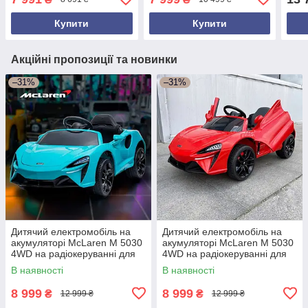
3-8 років Чорний
3-8 років Червоний
M 6
Купити
Купити
Акційні пропозиції та новинки
–31%
–31%
Дитячий електромобіль на
Дитячий електромобіль на
акумуляторі McLaren M 5030
акумуляторі McLaren M 5030
4WD на радіокеруванні для
4WD на радіокеруванні для
дітей 3-8 років блакитний
дітей 3-8 років червоний
В наявності
В наявності
8 999
8 999
₴
₴
12 999 ₴
12 999 ₴