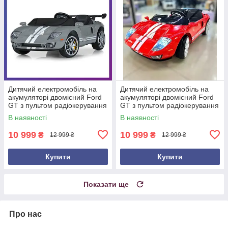
Дитячий електромобіль на
Дитячий електромобіль на
акумуляторі двомісний Ford
акумуляторі двомісний Ford
GT з пультом радіокерування
GT з пультом радіокерування
для дітей 3-8 років Сірий
для дітей 3-8 років Червоний
В наявності
В наявності
10 999
10 999
₴
₴
12 999 ₴
12 999 ₴
Купити
Купити
Показати ще
Про нас