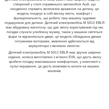
створений у стилі справжнього автомобіля Audi, що
неодмінно справить величезне враження на дитину, ця
модель поєднує в собі високу якість, комфорт і
функціональність, що робить таку машину чудовим
подарунком для дитини. Дитячий електромобіль M 5012 EBLR
має вбудовану магнітолу, що дає змогу користувачеві під час
поїздки слухати улюблену музику, також у машини світяться
фари та відчиняються двері, ця модель обладнана двома
потужними моторами, живлення здійснюється від
акумулятора з великою ємністю.
Дитячий електромобіль M 5012 EBLR має зручне шкіряне
сидіння, колеса виготовлені з м'якого EVA, що дасть змогу
зробити поїздку максимально комфортною, у комплекті є
пульт керування, це дасть можливість катати на машині
малюків.