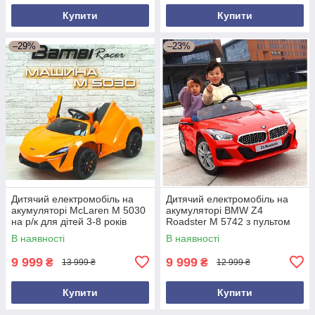
Купити
Купити
–29%
–23%
Дитячий електромобіль на
Дитячий електромобіль на
акумуляторі McLaren M 5030
акумуляторі BMW Z4
на р/к для дітей 3-8 років
Roadster M 5742 з пультом
автопофарбування
для дітей 3-8 років Червоний
В наявності
В наявності
жовтогарячий
9 999
9 999
₴
₴
13 999 ₴
12 999 ₴
Купити
Купити