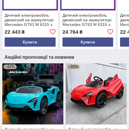
Дитячий електромобіль
Дитячий електромобіль
Дитя
двомісний на акумуляторі
двомісний на акумуляторі
двом
Mercedes GT63 M 6315 з
Mercedes GT63 M 6315 з
Merc
пультом р/у для дітей 3-8
пультом р/у для дітей 3-8
пуль
22 443
24 764
22 
₴
₴
років Жовтий
років Червоний
рокі
фарбований
Купити
Купити
Акційні пропозиції та новинки
–31%
–31%