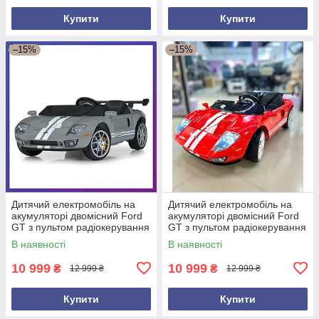
Купити
Купити
–15%
–15%
Дитячий електромобіль на
Дитячий електромобіль на
акумуляторі двомісний Ford
акумуляторі двомісний Ford
GT з пультом радіокерування
GT з пультом радіокерування
для дітей 3-8 років Сірий
для дітей 3-8 років Червоний
В наявності
В наявності
10 999
10 999
₴
₴
12 999 ₴
12 999 ₴
Купити
Купити