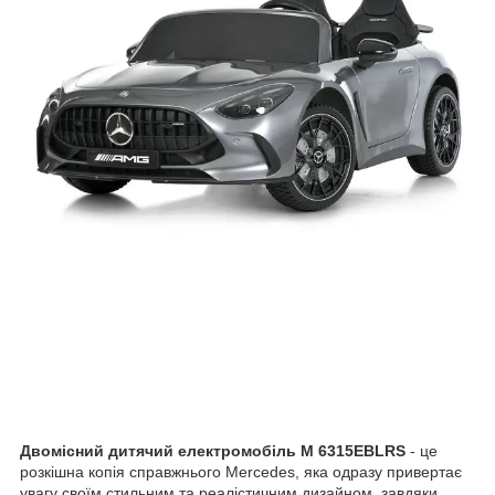
Двомісний дитячий електромобіль M 6315EBLRS
- це
розкішна копія справжнього Mercedes, яка одразу привертає
увагу своїм стильним та реалістичним дизайном, завдяки