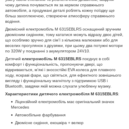
чому дитина почувається як за кермом справжнього
автомобіля, а продумані деталі роблять кожну поїздку ще
більш захоплюючою, створюючи атмосферу справжнього
водіння.
Двомісний електромобіль M 6315EBLRS оснащений зручним
двомісним сидінням, тому кататися можуть відразу двоє дітей,
що особливо зручно для сім'ї з кількома малюками або для
веселих прогулянок з друзями, при цьому два потужні мотори
по 320W у поєднанні з акумулятором 24V10.
Дитячий
електромобіль M 6315EBLRS
поєднує в собі
комфорт і функціональність, пропонуючи двері, що
відкриваються, м'які і зносостійкі EVA колеса для плавного
ходу, яскраві фари, що світяться, для ефектного зовнішнього
вигляду і функціональну магнітолу з підтримкою USB і
Bluetooth, завдяки якій можна слухати улюблену музику.
Характеристики дитячого електромобіля M 6315EBLRS
:
Ліцензійний електромобіль має оригінальний значок
Mercedes
Автомобільне фарбування
Двомісне сидіння, екошкіра + велюр