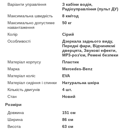
Варіанти управління
З кабіни водія,
Радіоуправління (пульт ДУ)
Максимальна швидкість
8 км/год
Максимально допустиме
50 кг
навантаження
Колір
Сірий
Особливості
Дзеркала заднього виду,
Передні фари, Відчиняємі
дверцята, Звукові ефекти,
MP3-роз'єм, Ремені безпеки
Матеріал корпусу
Пластик
Марка
Mercedes-Benz
Матеріал коліс
EVA
Матеріал сидіння і спинки
Натуральна шкіра
Кількість двигунів
4 шт.
Стан
Новий
Розміри
Довжина
151 см
Ширина
86 см
Висота
63 см