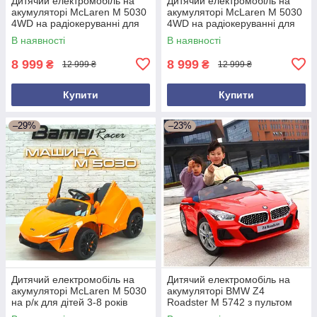
Дитячий електромобіль на
Дитячий електромобіль на
акумуляторі McLaren M 5030
акумуляторі McLaren M 5030
4WD на радіокеруванні для
4WD на радіокеруванні для
дітей 3-8 років блакитний
дітей 3-8 років червоний
В наявності
В наявності
8 999
8 999
₴
₴
12 999 ₴
12 999 ₴
Купити
Купити
–29%
–23%
Дитячий електромобіль на
Дитячий електромобіль на
акумуляторі McLaren M 5030
акумуляторі BMW Z4
на р/к для дітей 3-8 років
Roadster M 5742 з пультом
автопофарбування
для дітей 3-8 років Червоний