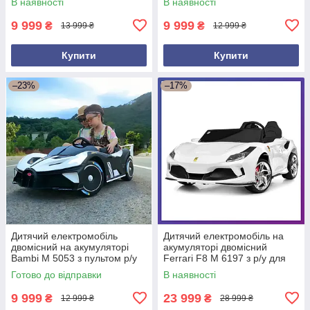
В наявності
В наявності
жовтогарячий
9 999
9 999
₴
₴
13 999 ₴
12 999 ₴
Купити
Купити
–23%
–17%
Дитячий електромобіль
Дитячий електромобіль на
двомісний на акумуляторі
акумуляторі двомісний
Bambi M 5053 з пультом р/у
Ferrari F8 M 6197 з р/у для
для дітей 3-8 років Білий
дітей 3-8 років Білий
Готово до відправки
В наявності
9 999
23 999
₴
₴
12 999 ₴
28 999 ₴