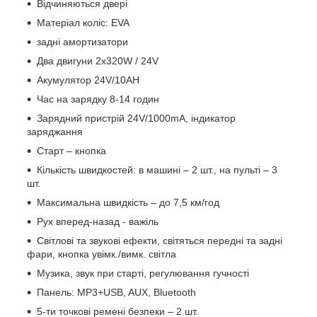
Відчиняються двері
Матеріал коліс: EVA
задні амортизатори
Два двигуни 2х320W / 24V
Акумулятор 24V/10AH
Час на зарядку 8-14 годин
Зарядний пристрій 24V/1000mA, індикатор
заряджання
Старт – кнопка
Кількість швидкостей: в машині – 2 шт., на пульті – 3
шт.
Максимальна швидкість – до 7,5 км/год
Рух вперед-назад - важіль
Світлові та звукові ефекти, світяться передні та задні
фари, кнопка увімк./вимк. світла
Музика, звук при старті, регулювання гучності
Панель: MP3+USB, AUX, Bluetooth
5-ти точкові ремені безпеки – 2 шт.