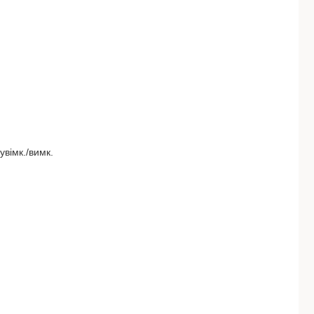
увімк./вимк.