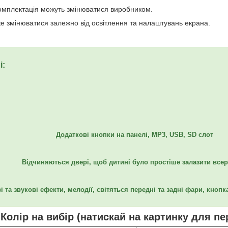
комплектація можуть змінюватися виробником.
же змінюватися залежно від освітлення та налаштувань екрана.
і:
Додаткові кнопки на панелі, MР3, USB, SD слот
Відчиняються двері, щоб дитині було простіше залазити все
і та звукові ефекти, мелодії, світяться передні та задні фари, кнопк
Колір на вибір (натискай на картинку для пе