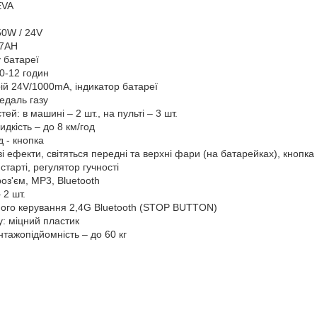
EVA
50W / 24V
/7AH
 батареї
0-12 годин
ій 24V/1000mA, індикатор батареї
педаль газу
тей: в машині – 2 шт., на пульті – 3 шт.
дкість – до 8 км/год
 - кнопка
ві ефекти, світяться передні та верхні фари (на батарейках), кнопка 
старті, регулятор гучності
оз'єм, MP3, Bluetooth
 2 шт.
ного керування 2,4G Bluetooth (STOP BUTTON)
: міцний пластик
тажопідйомність – до 60 кг