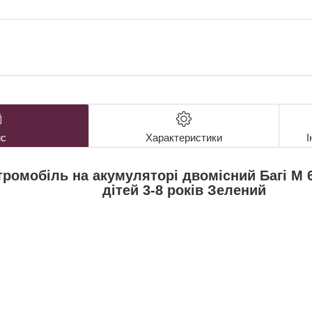
с
Характеристики
І
ромобіль на акумуляторі двомісний Багі M 6
дітей 3-8 років Зелений