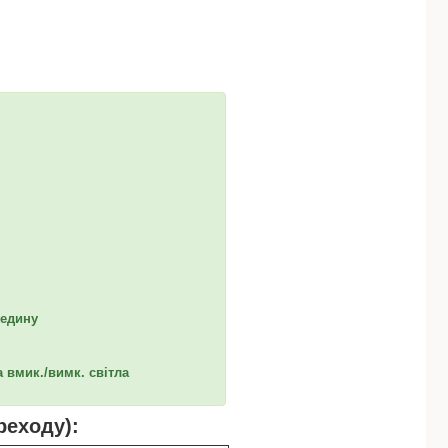
редину
а вмик./вимк. світла
реходу):