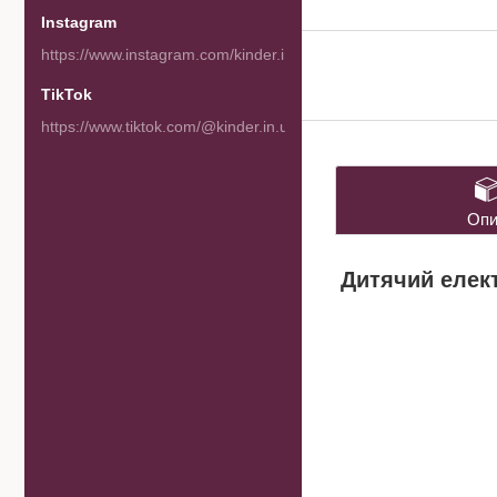
Instagram
https://www.instagram.com/kinder.in.ua/
TikTok
https://www.tiktok.com/@kinder.in.ua
Опи
Дитячий елект