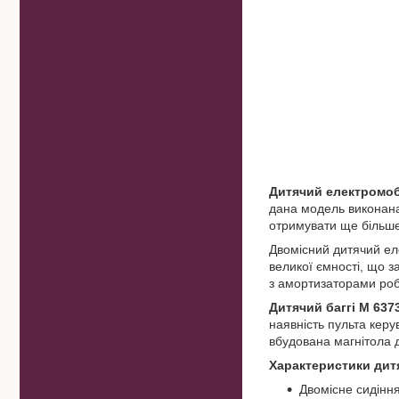
Дитячий електромоб
дана модель виконана 
отримувати ще більше 
Двомісний дитячий е
великої ємності, що з
з амортизаторами робл
Дитячий баггі M 63
наявність пульта керу
вбудована магнітола д
Характеристики дит
Двомісне сидіння