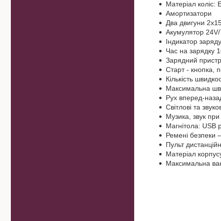
Матеріал коліс: 
Амортизатори
Два двигуни 2х1
Акумулятор 24V
Індикатор заряду
Час на зарядку 1
Зарядний пристр
Старт - кнопка, 
Кількість швидкос
Максимальна шви
Рух вперед-назад
Світлові та звуко
Музика, звук при 
Магнітола: USB р
Ремені безпеки –
Пульт дистанцій
Матеріал корпусу
Максимальна ван