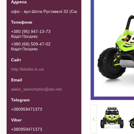
офіс - вул.Шота Руставелі 32 (Самовивозу товару немає). 0103
+380 (95) 947-13-73
Відділ Продажу
+380 (68) 509-47-02
Відділ Продажу
http://kinder.in.ua
aleks_semchishin@ukr.net
+380959471373
+380959471373