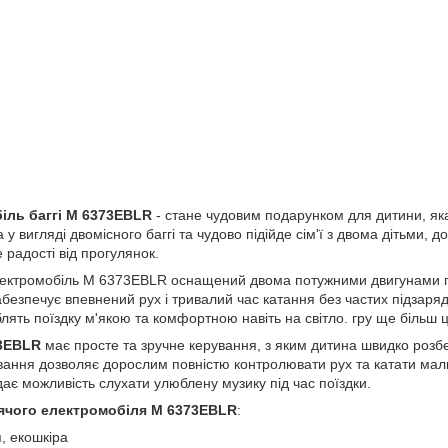
іль баггі M 6373EBLR
- стане чудовим подарунком для дитини, як
у вигляді двомісного баггі та чудово підійде сім'ї з двома дітьми, 
радості від прогулянок.
лектромобіль M 6373EBLR оснащений двома потужними двигунами по
абезпечує впевнений рух і тривалий час катання без частих підзаряд
ять поїздку м'якою та комфортною навіть на світло. гру ще більш ц
73EBLR
має просте та зручне керування, з яким дитина швидко розб
вання дозволяє дорослим повністю контролювати рух та катати малю
ає можливість слухати улюблену музику під час поїздки.
ячого електромобіля M 6373EBLR
:
, екошкіра