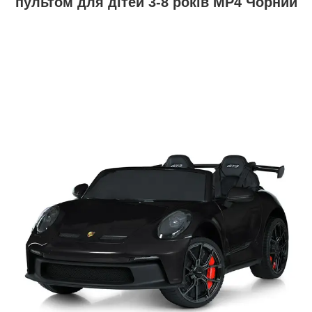
пультом для дітей 3-8 років MP4 Чорний