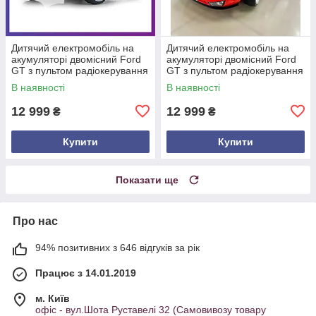
Дитячий електромобіль на
Дитячий електромобіль на
акумуляторі двомісний Ford
акумуляторі двомісний Ford
GT з пультом радіокерування
GT з пультом радіокерування
для дітей 3-8 років Сірий
для дітей 3-8 років Червоний
В наявності
В наявності
12 999
12 999
₴
₴
Купити
Купити
Показати ще
Про нас
94% позитивних з 646 відгуків за рік
Працює з 14.01.2019
м. Київ
офіс - вул.Шота Руставелі 32 (Самовивозу товару