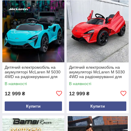
Дитячий електромобіль на
Дитячий електромобіль на
акумуляторі McLaren M 5030
акумуляторі McLaren M 5030
4WD на радіокеруванні для
4WD на радіокеруванні для
дітей 3-8 років блакитний
дітей 3-8 років червоний
В наявності
В наявності
12 999
12 999
₴
₴
Купити
Купити