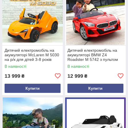
Дитячий електромобіль на
Дитячий електромобіль на
акумуляторі McLaren M 5030
акумуляторі BMW Z4
на р/к для дітей 3-8 років
Roadster M 5742 з пультом
автопофарбування
для дітей 3-8 років Червоний
В наявності
В наявності
жовтогарячий
13 999
12 999
₴
₴
Купити
Купити