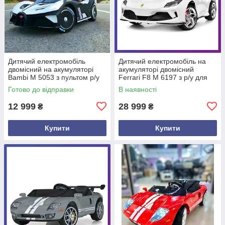
Дитячий електромобіль
Дитячий електромобіль на
двомісний на акумуляторі
акумуляторі двомісний
Bambi M 5053 з пультом р/у
Ferrari F8 M 6197 з р/у для
для дітей 3-8 років Білий
дітей 3-8 років Білий
Готово до відправки
В наявності
12 999
28 999
₴
₴
Купити
Купити