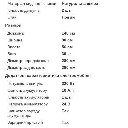
Матеріал сидіння і спинки
Натуральна шкіра
Кількість двигунів
2 шт.
Стан
Новий
Розміри
Довжина
148 см
Ширина
90 см
Висота
56 см
Вага
39 кг
Діаметр передніх коліс
280 мм
Діаметр задніх коліс
280 мм
Додаткові характеристики електромобіля
Потужність двигуна
320 Вт
Ємність акумулятору
10 А. г
Кількість акумуляторів
1 шт.
Напруга акумулятору
24 В
Індикатор заряду
Так
акумулятора
Зарядний пристрій
Так