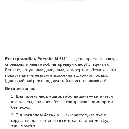
Електромобіль Porsche
M 6111
— це не просто іграшка, а
справжній
мініавтомобіль преміумкласу
! З ліцензією
Porsche, потужними двигунами, комфортом і безпекою він
подарує дитині незабутні враження від кожної поїздки.
Ідеальний вибір для подарунка й активного дозвілля!
Використання:
Для прогулянок у дворі або на дачі
— катайтеся
асфальтом, плиткою або рівною травою з комфортом і
безпекою.
Під наглядом батьків
— використовуйте пульт
керування для контролю швидкості та зупинки в будь-
який момент.