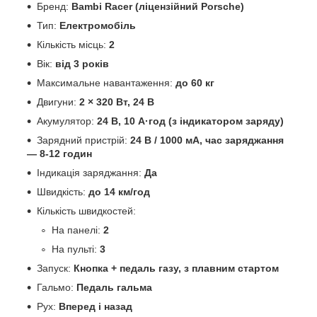
Бренд:
Bambi Racer (ліцензійний Porsche)
Тип:
Електромобіль
Кількість місць:
2
Вік:
від 3 років
Максимальне навантаження:
до 60 кг
Двигуни:
2 × 320 Вт, 24 В
Акумулятор:
24 В, 10 А·год (з індикатором заряду)
Зарядний пристрій:
24 В / 1000 мА, час заряджання
— 8-12 годин
Індикація заряджання:
Да
Швидкість:
до 14 км/год
Кількість швидкостей:
На панелі:
2
На пульті:
3
Запуск:
Кнопка + педаль газу, з плавним стартом
Гальмо:
Педаль гальма
Рух:
Вперед і назад