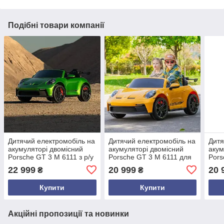
Подібні товари компанії
Дитячий електромобіль на
Дитячий електромобіль на
Дитя
акумуляторі двомісний
акумуляторі двомісний
акум
Porsche GT 3 M 6111 з р/у
Porsche GT 3 M 6111 для
Pors
для дітей 3-8 років
дітей 3-8 років Жовтий
для 
22 999
20 999
20 
₴
₴
фарбування Зелений
Купити
Купити
Акційні пропозиції та новинки