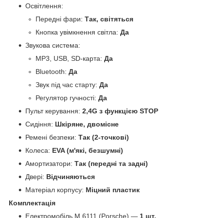
Освітлення:
Передні фари:
Так, світяться
Кнопка увімкнення світла:
Да
Звукова система:
MP3, USB, SD-карта:
Да
Bluetooth:
Да
Звук під час старту:
Да
Регулятор гучності:
Да
Пульт керування:
2,4G з функцією STOP
Сидіння:
Шкіряне, двомісне
Ремені безпеки:
Так (2-точкові)
Колеса:
EVA (м'які, безшумні)
Амортизатори:
Так (передні та задні)
Двері:
Відчиняються
Матеріал корпусу:
Міцний пластик
Комплектація
Електромобіль M 6111 (Porsche) —
1 шт.