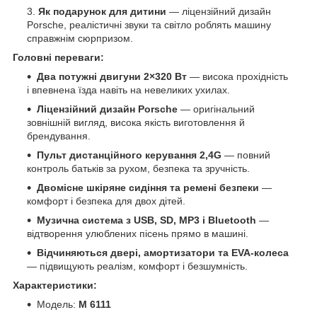
Як подарунок для дитини
— ліцензійний дизайн
Porsche, реалістичні звуки та світло роблять машину
справжнім сюрпризом.
Головні переваги:
Два потужні двигуни 2×320 Вт
— висока прохідність
і впевнена їзда навіть на невеликих ухилах.
Ліцензійний дизайн Porsche
— оригінальний
зовнішній вигляд, висока якість виготовлення й
брендування.
Пульт дистанційного керування 2,4G
— повний
контроль батьків за рухом, безпека та зручність.
Двомісне шкіряне сидіння та ремені безпеки
—
комфорт і безпека для двох дітей.
Музична система з USB, SD, MP3 і Bluetooth
—
відтворення улюблених пісень прямо в машині.
Відчиняються двері, амортизатори та EVA-колеса
— підвищують реалізм, комфорт і безшумність.
Характеристики:
Модель:
M 6111