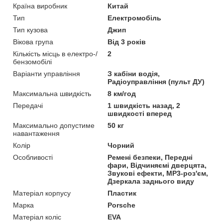
Країна виробник
Китай
Тип
Електромобіль
Тип кузова
Джип
Вікова група
Від 3 років
Кількість місць в електро-/
2
бензомобілі
Варіанти управління
З кабіни водія,
Радіоуправління (пульт ДУ)
Максимальна швидкість
8 км/год
Передачі
1 швидкість назад, 2
швидкості вперед
Максимально допустиме
50 кг
навантаження
Колір
Чорний
Особливості
Ремені безпеки, Передні
фари, Відчиняємі дверцята,
Звукові ефекти, MP3-роз'єм,
Дзеркала заднього виду
Матеріал корпусу
Пластик
Марка
Porsche
Матеріал коліс
EVA