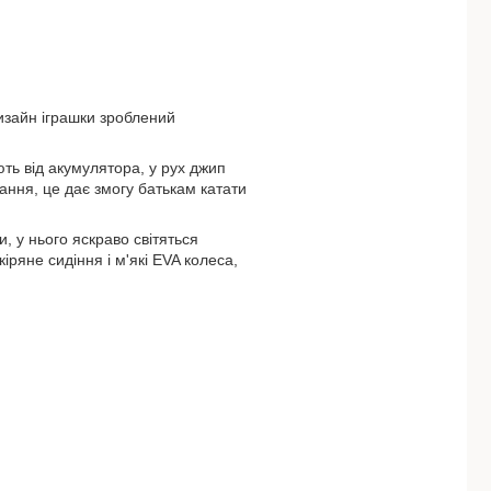
изайн іграшки зроблений
ть від акумулятора, у рух джип
ання, це дає змогу батькам катати
 у нього яскраво світяться
іряне сидіння і м'які EVA колеса,