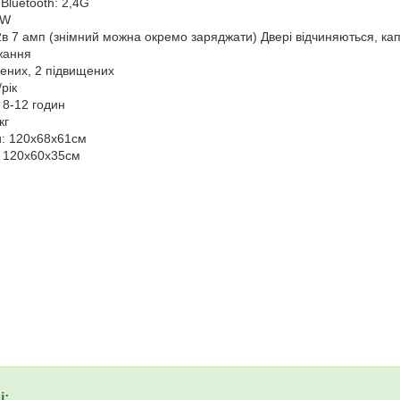
Bluetooth: 2,4G
0W
в 7 амп (знімний можна окремо заряджати) Двері відчиняються, кап
жання
жених, 2 підвищених
рік
 8-12 годин
кг
: 120х68х61см
: 120х60х35см
і: