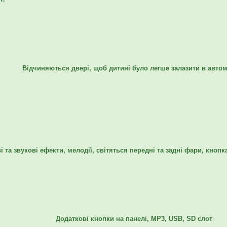
Відчиняються двері, щоб дитині було легше залазити в авто
і та звукові ефекти, мелодії, світяться передні та задні фари, кнопк
Додаткові кнопки на панелі, MР3, USB, SD слот