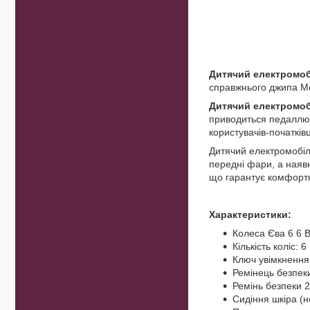
Дитячий електромо
справжнього джипа Ме
Дитячий електромо
приводиться педаллю 
користувачів-початківц
Дитячий електромобіл
передні фари, а наявн
що гарантує комфортн
Характеристики:
Колеса Єва 6 6 
Кількість коліс: 6
Ключ увімкнення
Ремінець безпек
Ремінь безпеки 2
Сидіння шкіра (н