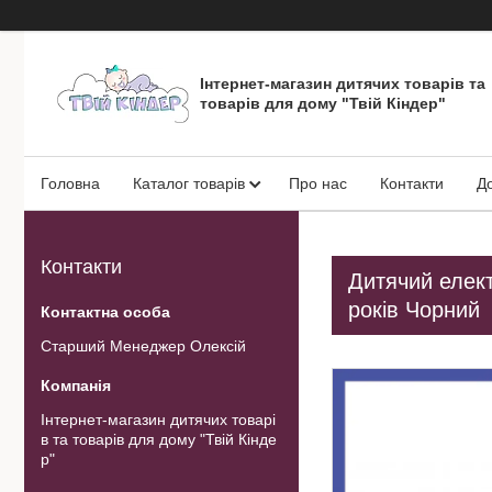
Інтернет-магазин дитячих товарів та
товарів для дому "Твій Кіндер"
Головна
Каталог товарів
Про нас
Контакти
Д
Контакти
Дитячий елект
років Чорний
Старший Менеджер Олексій
Інтернет-магазин дитячих товарі
в та товарів для дому "Твій Кінде
р"