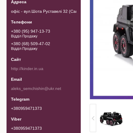
офіс - вул.Шота Руставелі 32 (Самовивозу товару немає). 0103
+380 (95) 947-13-73
Відділ Продажу
+380 (68) 509-47-02
Відділ Продажу
http://kinder.in.ua
aleks_semchishin@ukr.net
+380959471373
+380959471373