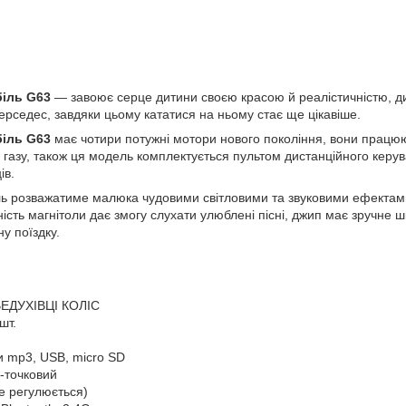
біль G63
— завоює серце дитини своєю красою й реалістичністю, д
рседес, завдяки цьому кататися на ньому стає ще цікавіше.
біль G63
має чотири потужні мотори нового покоління, вони працюю
газу, також ця модель комплектується пультом дистанційного керув
ів.
ь розважатиме малюка чудовими світловими та звуковими ефектами,
ість магнітоли дає змогу слухати улюблені пісні, джип має зручне шк
у поїздку.
ВЕДУХІВЦІ КОЛІС
 шт.
и mp3, USB, micro SD
-точковий
е регулюється)