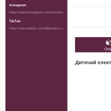
Instagram
https://www.instagram.com/kinder.in.ua/
TikTok
https://www.tiktok.com/@kinder.in.ua
Опи
Дитячий елект