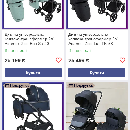
Дитяча універсальна
Дитяча універсальна
коляска-трансформер 2в1
коляска-трансформер 2в1
Adamex Zico Eco Sa-20
Adamex Zico Lux TK-53
нефрит дощовик москітна
чорний дощовик москітна
В наявності
В наявності
сітка
сітка
26 199
25 499
₴
₴
Купити
Купити
Подарунок
Подарунок