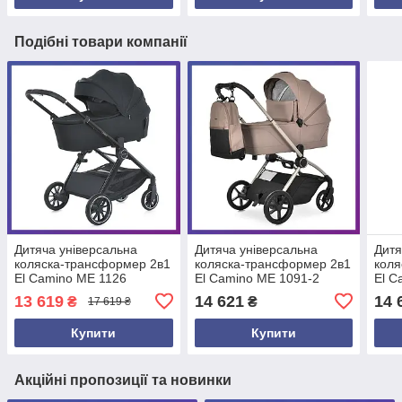
Подібні товари компанії
Дитяча універсальна
Дитяча універсальна
Дитя
коляска-трансформер 2в1
коляска-трансформер 2в1
коля
El Camino ME 1126
El Camino ME 1091-2
El C
GENESIS дощовик
PERSONA з дощовиком та
PER
13 619
14 621
14 
₴
₴
17 619 ₴
москітна сітка Чорний
москітною сіткою Бежевий
моск
Кор
Купити
Купити
Акційні пропозиції та новинки