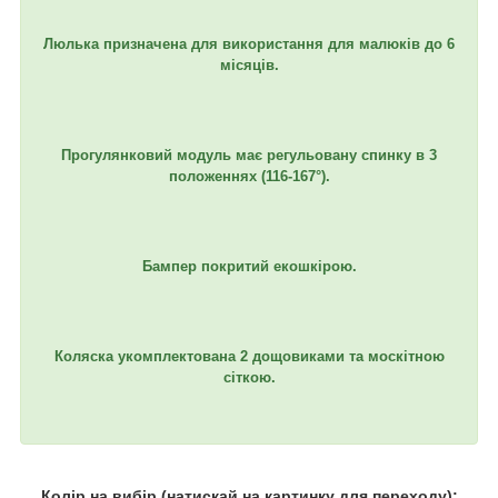
Люлька призначена для використання для малюків до 6
місяців.
Прогулянковий модуль має регульовану спинку в 3
положеннях (116-167°).
Бампер покритий екошкірою.
Коляска укомплектована 2 дощовиками та москітною
сіткою.
Колір на вибір (натискай на картинку для переходу):