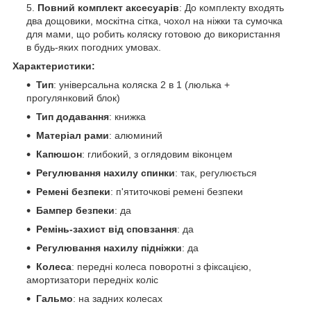
Повний комплект аксесуарів
: До комплекту входять
два дощовики, москітна сітка, чохол на ніжки та сумочка
для мами, що робить коляску готовою до використання
в будь-яких погодних умовах.
Характеристики:
Тип
: універсальна коляска 2 в 1 (люлька +
прогулянковий блок)
Тип додавання
: книжка
Матеріал рами
: алюминий
Капюшон
: глибокий, з оглядовим віконцем
Регулювання нахилу спинки
: так, регулюється
Ремені безпеки
: п'ятиточкові ремені безпеки
Бампер безпеки
: да
Ремінь-захист від сповзання
: да
Регулювання нахилу підніжки
: да
Колеса
: передні колеса поворотні з фіксацією,
амортизатори передніх коліс
Гальмо
: на задних колесах