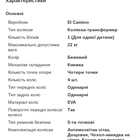
Характеристики
Основні
Виробник
El Camino
Тип коляски
Коляска-трансформер
Кількість блоків
1 (Для однієї дитини)
Максимально допустима
22 кг
вага
Колір
Бежевий
Механізм складання
Книжка
Кількість точок опори
Чотири точки
Кількість коліс
4 шт.
Тип передніх коліс
Одинарні
Тип задніх коліс
Одинарні
Матеріал коліс
EVA
Поворотні передні колеса/
Так
колесо
Тип ременів безпеки
5-ти точкові
Комплектація коляски
Антимоскітна сітка,
Дощовик, Чохол-накидка на
ніжки, Кошик для покупок,