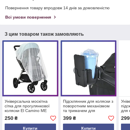
Повернення товару впродовж 14 днів за домовленістю
Всі умови повернення
З цим товаром також замовляють
Універсальна москітна
Підсклянник для коляски з
Унів
сітка для прогулянкової
поворотним механізмом
підс
коляски El Camino ME
та тримачем для
для 
1062
телефону El Camino ME
106
250
399
299
₴
₴
1137
Купити
Купити