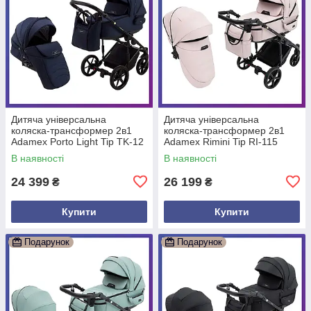
Дитяча універсальна
Дитяча універсальна
коляска-трансформер 2в1
коляска-трансформер 2в1
Adamex Porto Light Tip TK-12
Adamex Rimini Tip RI-115
синій дощовик москітна сітка
дощовик москітна сітка
В наявності
В наявності
24 399
26 199
₴
₴
Купити
Купити
Подарунок
Подарунок