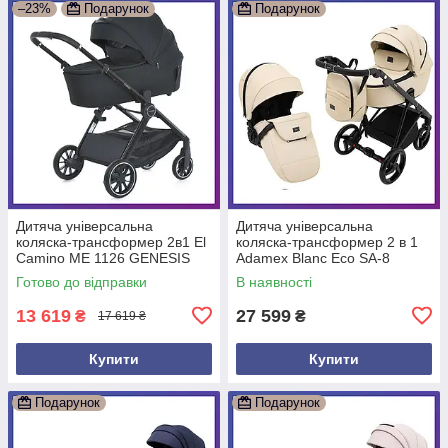
–23%
Подарунок
Подарунок
Дитяча універсальна
Дитяча універсальна
коляска-трансформер 2в1 El
коляска-трансформер 2 в 1
Camino ME 1126 GENESIS
Adamex Blanc Eco SA-8
дощовик москітна сітка
бежевий дощовик москітна
Готово до відправки
В наявності
Чорний
сітка
13 619
27 599
₴
₴
17 619 ₴
Купити
Купити
Подарунок
Подарунок