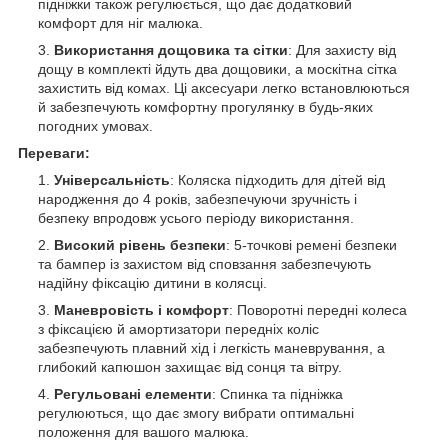
підніжки також регулюється, що дає додатковий
комфорт для ніг малюка.
Використання дощовика та сітки
: Для захисту від
дощу в комплекті йдуть два дощовики, а москітна сітка
захистить від комах. Ці аксесуари легко встановлюються
й забезпечують комфортну прогулянку в будь-яких
погодних умовах.
Переваги:
Універсальність
: Коляска підходить для дітей від
народження до 4 років, забезпечуючи зручність і
безпеку впродовж усього періоду використання.
Високий рівень безпеки
: 5-точкові ремені безпеки
та бампер із захистом від сповзання забезпечують
надійну фіксацію дитини в колясці.
Маневровість і комфорт
: Поворотні передні колеса
з фіксацією й амортизатори передніх коліс
забезпечують плавний хід і легкість маневрування, а
глибокий капюшон захищає від сонця та вітру.
Регульовані елементи
: Спинка та підніжка
регулюються, що дає змогу вибрати оптимальні
положення для вашого малюка.