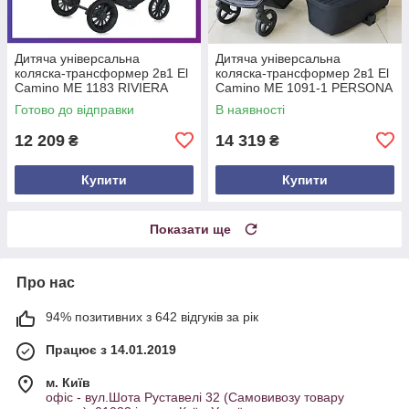
Дитяча універсальна
Дитяча універсальна
коляска-трансформер 2в1 El
коляска-трансформер 2в1 El
Camino ME 1183 RIVIERA
Camino ME 1091-1 PERSONA
дощовик, москітна сітка Синій
дощовик москітна сітка
Готово до відправки
В наявності
Чорний
12 209
14 319
₴
₴
Купити
Купити
Показати ще
Про нас
94% позитивних з 642 відгуків за рік
Працює з 14.01.2019
м. Київ
офіс - вул.Шота Руставелі 32 (Самовивозу товару