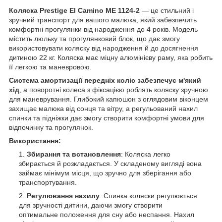
Коляска Prestige El Camino ME 1124-2
— це стильний і
зручний транспорт для вашого малюка, який забезпечить
комфортні прогулянки від народження до 4 років. Модель
містить люльку та прогулянковий блок, що дає змогу
використовувати коляску від народження й до досягнення
дитиною 22 кг. Коляска має міцну алюмінієву раму, яка робить
її легкою та маневровою.
Система амортизації передніх коліс забезпечує м'який
хід
, а поворотні колеса з фіксацією роблять коляску зручною
для маневрування. Глибокий капюшон з оглядовим віконцем
захищає малюка від сонця та вітру, а регульований нахил
спинки та підніжки дає змогу створити комфортні умови для
відпочинку та прогулянок.
Використання:
Збирання та встановлення
: Коляска легко
збирається й розкладається. У складеному вигляді вона
займає мінімум місця, що зручно для зберігання або
транспортування.
Регулювання нахилу
: Спинка коляски регулюється
для зручності дитини, даючи змогу створити
оптимальне положення для сну або неспання. Нахил