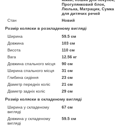
Прогулянковий блок,
Люлька, Матрацик, Сумка
для дитячих речей
Стан
Новий
Розмір коляски в розкладеному вигляді
Ширина
59.5 см
Довжина
103 см
Висота
110 см
Вага
12.56 кг
Довжина спального місця
90 см
Ширина спального місця
31 см
Глибина сидіння
23 см
Діаметр передніх коліс
21 см
Діаметр задніх коліс
29 см
Розмір коляски в складеному вигляді
Ширина у складеному
67 см
вигляді
Довжина у складеному
59.5 см
вигляді