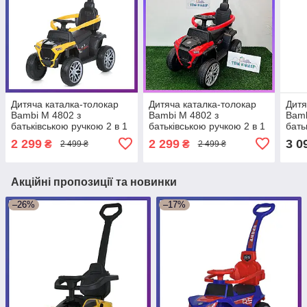
Дитяча каталка-толокар
Дитяча каталка-толокар
Дитя
Bambi М 4802 з
Bambi М 4802 з
Bamb
батьківською ручкою 2 в 1
батьківською ручкою 2 в 1
бать
жовтий
червоний
Рож
2 299
2 299
3 0
₴
₴
2 499 ₴
2 499 ₴
Акційні пропозиції та новинки
–26%
–17%