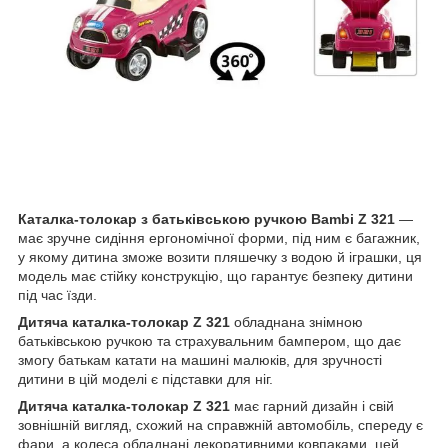
Каталка-толокар з батьківською ручкою Bambi Z 321
—
має зручне сидіння ергономічної форми, під ним є багажник,
у якому дитина зможе возити пляшечку з водою й іграшки, ця
модель має стійку конструкцію, що гарантує безпеку дитини
під час їзди.
Дитяча каталка-толокар Z 321
обладнана знімною
батьківською ручкою та страхувальним бампером, що дає
змогу батькам катати на машині малюків, для зручності
дитини в цій моделі є підставки для ніг.
Дитяча каталка-толокар Z 321
має гарний дизайн і свій
зовнішній вигляд, схожий на справжній автомобіль, спереду є
фари, а колеса обладнані декоративними ковпаками, цей