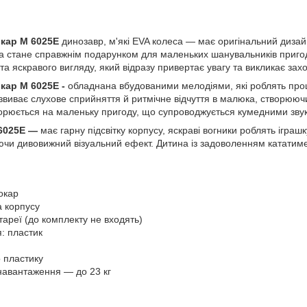
окар M 6025E
динозавр, м'які EVA колеса — має оригінальний диза
а стане справжнім подарунком для маленьких шанувальників приго
 та яскравого вигляду, який відразу привертає увагу та викликає зах
окар
M 6025E -
обладнана вбудованими мелодіями, які роблять про
звиває слухове сприйняття й ритмічне відчуття в малюка, створююч
орюється на маленьку пригоду, що супроводжується кумедними зву
6025E —
має гарну підсвітку корпусу, яскраві вогники роблять ігра
ючи дивовижний візуальний ефект. Дитина із задоволенням кататим
окар
а корпусу
ареї (до комплекту не входять)
: пластик
о пластику
авантаження — до 23 кг