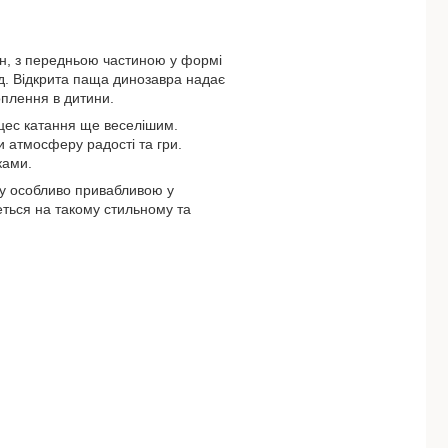
йн, з передньою частиною у формі
д. Відкрита паща динозавра надає
оплення в дитини.
цес катання ще веселішим.
и атмосферу радості та гри.
ками.
шку особливо привабливою у
еться на такому стильному та