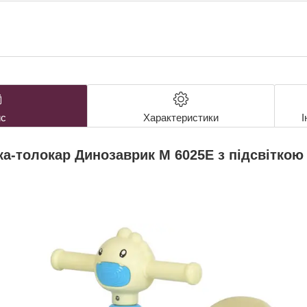
с
Характеристики
І
ка-толокар Динозаврик M 6025E з підсвітко