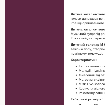
Дитяча каталка-тол
голови динозавра вон
іграшці оригінального
Дитяча каталка-тол
Музичний супровід ро
Кожна поїздка перетв
Дитячий толокар M 
вечірню пору, створю
помітному толокуарі.
Характеристики
:
Тип: каталка-тол
Мелодії, підсвітк
Живлення від бат
Матеріал сидіння
М'які EVA-колеса
Корпус із міцног
Рекомендоване н
Габаритні розміри: