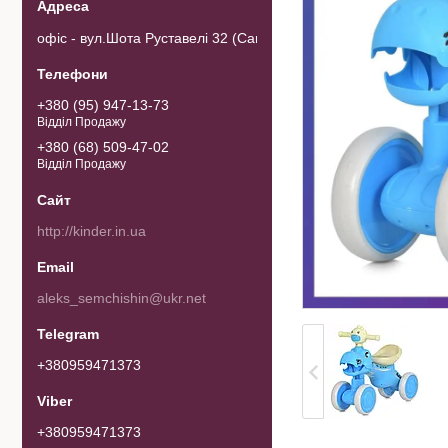
офіс - вул.Шота Руставелі 32 (Самовивозу товару немає). 0103
+380 (95) 947-13-73
Відділ Продажу
+380 (68) 509-47-02
Відділ Продажу
http://kinder.in.ua
aleks_semchishin@ukr.net
+380959471373
+380959471373