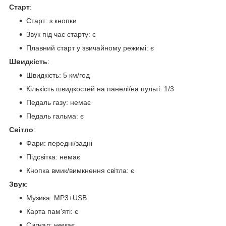
Старт
:
Старт: з кнопки
Звук під час старту: є
Плавний старт у звичайному режимі: є
Швидкість
:
Швидкість: 5 км/год
Кількість швидкостей на панелі/на пульті: 1/3
Педаль газу: немає
Педаль гальма: є
Світло
:
Фари: передні/задні
Підсвітка: немає
Кнопка вмик/вимкнення світла: є
Звук
:
Музика: MP3+USB
Карта пам'яті: є
Сигнал: немає