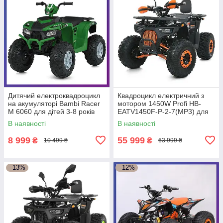
Дитячий електроквадроцикл
Квадроцикл електричний з
на акумуляторі Bambi Racer
мотором 1450W Profi HB-
M 6060 для дітей 3-8 років
EATV1450F-P-2-7(MP3) для
Зелений
підлітків від 14 років Чорно-
В наявності
В наявності
оранж
8 999
55 999
₴
₴
10 499 ₴
63 999 ₴
–13%
–12%