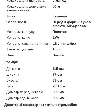
Максимальна швидкість
5 км/год
Максимально допустиме
50 кг
навантаження
Колір
Зелений
Особливості
Передні фари, Звукові
ефекти, MP3-роз'єм
Матеріал корпусу
Пластик
Матеріал коліс
EVA
Матеріал сидіння і спинки
Штучна шкіра
Кількість двигунів
4 шт.
Стан
Новий
Розміри
Довжина
115 см
Ширина
77 см
Висота
83 см
Вага
23.15 кг
Діаметр передніх коліс
360 мм
Діаметр задніх коліс
360 мм
Додаткові характеристики електромобіля