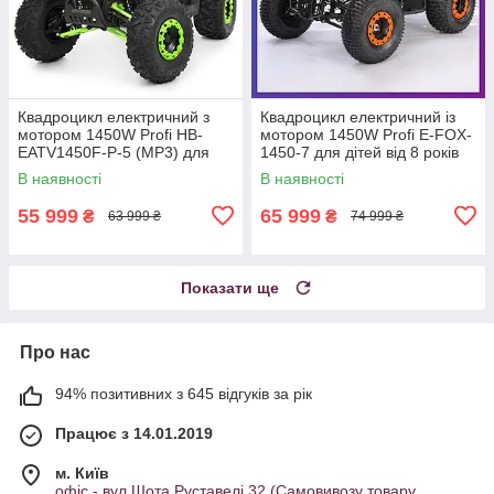
Квадроцикл електричний з
Квадроцикл електричний із
мотором 1450W Profi HB-
мотором 1450W Profi E-FOX-
EATV1450F-P-5 (MP3) для
1450-7 для дітей від 8 років
підлітків від 14 років Зелений
Жовтогарячий
В наявності
В наявності
55 999
65 999
₴
₴
63 999 ₴
74 999 ₴
Показати ще
Про нас
94% позитивних з 645 відгуків за рік
Працює з 14.01.2019
м. Київ
офіс - вул.Шота Руставелі 32 (Самовивозу товару