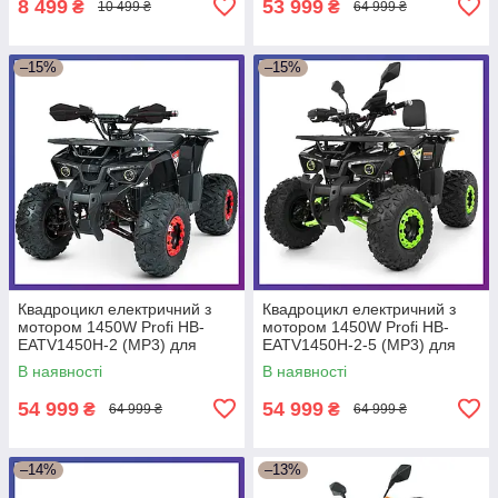
8 499
53 999
₴
₴
10 499 ₴
64 999 ₴
–15%
–15%
Квадроцикл електричний з
Квадроцикл електричний з
мотором 1450W Profi HB-
мотором 1450W Profi HB-
EATV1450H-2 (MP3) для
EATV1450H-2-5 (MP3) для
підлітків від 14 років Чорний
підлітків від 14 років Зелений
В наявності
В наявності
54 999
54 999
₴
₴
64 999 ₴
64 999 ₴
–14%
–13%