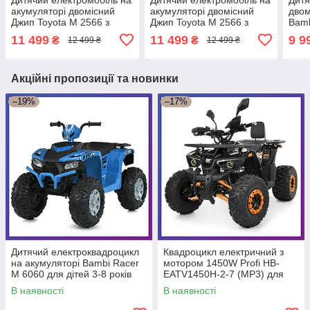
акумуляторі двомісний
акумуляторі двомісний
двом
Джип Toyota M 2566 з
Джип Toyota M 2566 з
Bamb
пультом р/у для дітей 3-8
пультом р/у для дітей 3-8
у дл
11 499
11 499
9 9
₴
₴
12 499 ₴
12 499 ₴
років Чорний
років Білий
Акційні пропозиції та новинки
–19%
–17%
Дитячий електроквадроцикл
Квадроцикл електричний з
на акумуляторі Bambi Racer
мотором 1450W Profi HB-
M 6060 для дітей 3-8 років
EATV1450H-2-7 (MP3) для
Синій
підлітків від 14 років
В наявності
В наявності
Помаранчевий