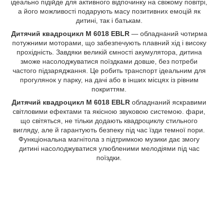
ідеально підійде для активного відпочинку на свіжому повітрі,
а його можливості подарують масу позитивних емоцій як
дитині, так і батькам.
Дитячий квадроцикл M 6018 EBLR
— обладнаний чотирма
потужними моторами, що забезпечують плавний хід і високу
прохідність. Завдяки великій ємності акумулятора, дитина
зможе насолоджуватися поїздками довше, без потреби
частого підзаряджання. Це робить транспорт ідеальним для
прогулянок у парку, на дачі або в інших місцях із рівним
покриттям.
Дитячий
квадроцикл M 6018 EBLR
обладнаний яскравими
світловими ефектами та якісною звуковою системою. фари,
що світяться, не тільки додають квадроциклу стильного
вигляду, але й гарантують безпеку під час їзди темної пори.
Функціональна магнітола з підтримкою музики дає змогу
дитині насолоджуватися улюбленими мелодіями під час
поїздки.