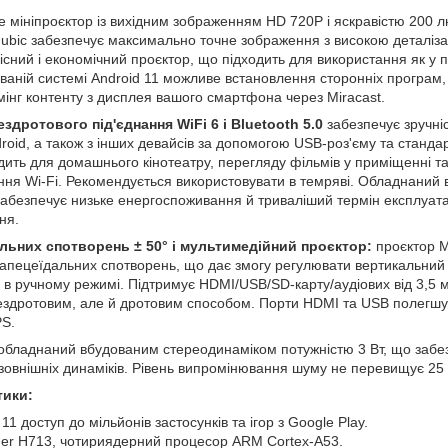
 мініпроєктор із вихідним зображенням HD 720P і яскравістю 200 л
gubic забезпечує максимально точне зображення з високою деталіза
існий і економічний проєктор, що підходить для використання як у п
ованій системі Android 11 можливе встановлення сторонніх програм, 
мінг контенту з дисплея вашого смартфона через Miracast.
здротового під'єднання WiFi 6 і Bluetooth 5.0
забезпечує зручні
roid, а також з інших девайсів за допомогою USB-роз'єму та станд
ить для домашнього кінотеатру, перегляду фільмів у приміщенні та 
нання Wi-Fi. Рекомендується використовувати в темряві. Обладнани
забезпечує низьке енергоспоживання й триваліший термін експлуата
ня.
льних спотворень ± 50° і мультимедійний проєктор:
проєктор M
трапецеїдальних спотворень, що дає змогу регулювати вертикальний
і в ручному режимі. Підтримує HDMI/USB/SD-карту/аудіових від 3,5 
 бездротовим, але й дротовим способом. Порти HDMI та USB полегшу
PS.
обладнаний вбудованим стереодинаміком потужністю 3 Вт, що забез
зовнішніх динаміків. Рівень випромінювання шуму не перевищує 25 
тики:
1 доступ до мільйонів застосунків та ігор з Google Play.
ner H713, чотириядерний процесор ARM Cortex-A53.