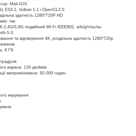
сор: Mali-G31
 ES3.2, Vulkan 1.1 і OpenCL2.0.
дільна здатність 1280*720P HD
мік: так
 6 2,4G/5,8G подвійний Wi-Fi IEEE802. a/b/g/n/ac/ax
oth 5.0.
вання та відтворення 4K, роздільна здатність 1280*720p.
люменів
ь: 8 ГБ
 градусів
ого екрана: 130 дюймів
ції випромінювача: 50 000 годин
ного керування
я
тувача