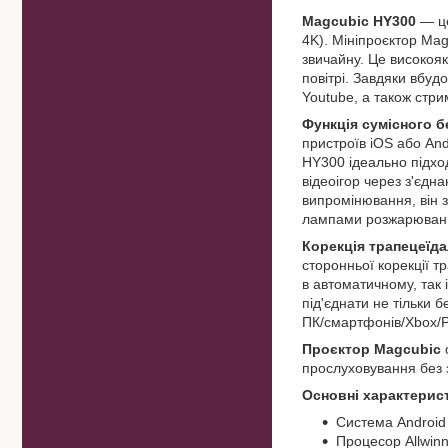
Magcubic HY300
— це
4K). Мініпроєктор Ma
звичайну. Це високояк
повітрі. Завдяки вбуд
Youtube, а також стри
Функція сумісного бе
пристроїв iOS або And
HY300 ідеально підход
відеоігор через з'єд
випромінювання, він 
лампами розжарюван
Корекція трапецеїда
сторонньої корекції 
в автоматичному, так 
під'єднати не тільки
ПК/смартфонів/Xbox/
Проєктор Magcubic
прослуховування без 
Основні характерис
Система Android 1
Процесор Allwin