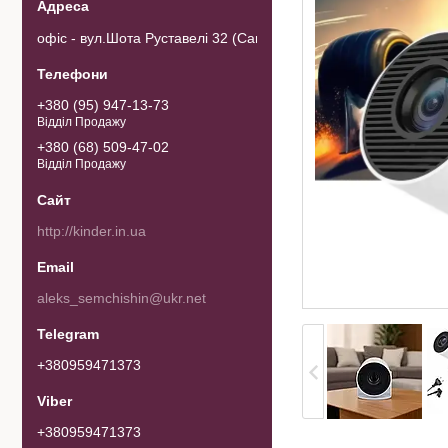
офіс - вул.Шота Руставелі 32 (Самовивозу товару немає). 0103
+380 (95) 947-13-73
Відділ Продажу
+380 (68) 509-47-02
Відділ Продажу
http://kinder.in.ua
aleks_semchishin@ukr.net
+380959471373
+380959471373