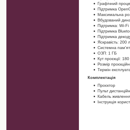
Графічний проце
Підтримка OpenGL
Максимальна роз
Вбудований дина
Підтримка: Wi-Fi
Підтримка Blueto
Підтримка декоду
Яскравість: 200 
Системна пам'ят
ОЗП: 1 ГБ
Кут проєкції: 180
Розмір проєкційн
Термін експлуата
Комплектація
Проєктор
Пульт дистанцій
Кабель живленн
Інструкція корис