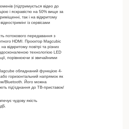
юменів (підтримується відео до
цією і яскравістю на 50% вище за
риміщенні, так і на відкритому
відеостримінг із сервісами
сть потокового передавання з
артного HDMI. Проєктор Magcubic
на відкритому повітрі та різних
й вдосконаленою технологією LED
ції, порівнюючи зі звичайними
agcube обладнаний функцією 4-
 або горизонтальний напрямок як
мм/Bluetooth. Його можна
ють під'єднання до ТВ-приставок/
печує чудову якість
дБ.