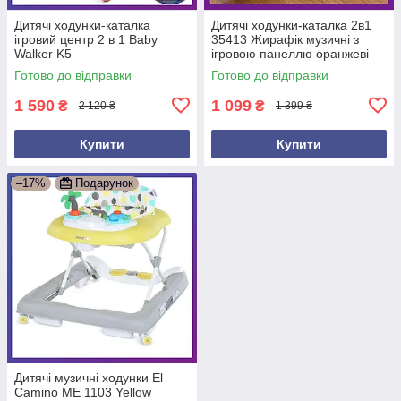
Дитячі ходунки-каталка
Дитячі ходунки-каталка 2в1
ігровий центр 2 в 1 Baby
35413 Жирафік музичні з
Walker K5
ігровою панеллю оранжеві
Готово до відправки
Готово до відправки
1 590
1 099
₴
₴
2 120 ₴
1 399 ₴
Купити
Купити
–17%
Подарунок
Дитячі музичні ходунки El
Camino ME 1103 Yellow