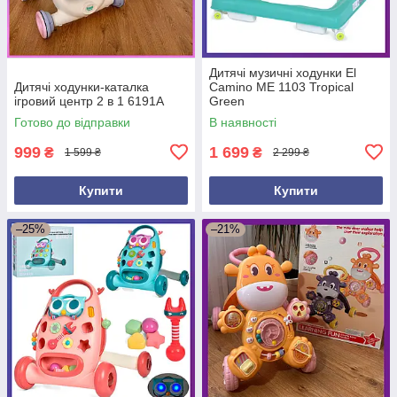
Дитячі музичні ходунки El
Дитячі ходунки-каталка
Camino ME 1103 Tropical
ігровий центр 2 в 1 6191A
Green
Готово до відправки
В наявності
999
1 699
₴
₴
1 599 ₴
2 299 ₴
Купити
Купити
–25%
–21%