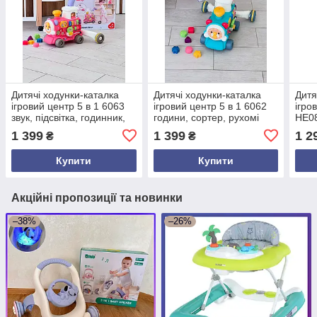
Дитячі ходунки-каталка
Дитячі ходунки-каталка
Дитя
ігровий центр 5 в 1 6063
ігровий центр 5 в 1 6062
ігро
звук, підсвітка, годинник,
години, сортер, рухомі
HE08
сортер, рухомі елементи
елементи, парогенератор,
1 399
1 399
1 2
₴
₴
звук поїзда
Купити
Купити
Акційні пропозиції та новинки
–38%
–26%