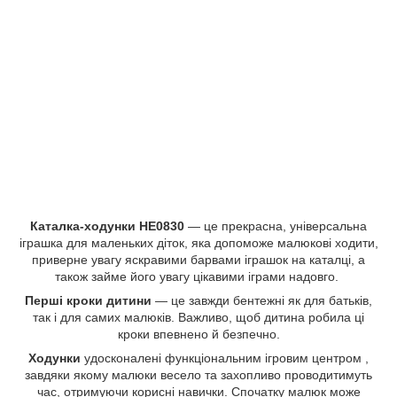
Каталка-ходунки HE0830
— це прекрасна, універсальна
іграшка для маленьких діток, яка допоможе малюкові ходити,
приверне увагу яскравими барвами іграшок на каталці, а
також займе його увагу цікавими іграми надовго.
Перші кроки дитини
— це завжди бентежні як для батьків,
так і для самих малюків. Важливо, щоб дитина робила ці
кроки впевнено й безпечно.
Ходунки
удосконалені функціональним ігровим центром ,
завдяки якому малюки весело та захопливо проводитимуть
час, отримуючи корисні навички. Спочатку малюк може