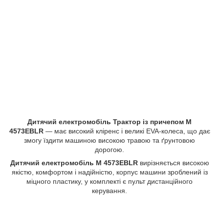
Дитячий електромобіль Трактор із причепом M
4573EBLR
— має високий кліренс і великі EVA-колеса, що дає
змогу їздити машиною високою травою та ґрунтовою
дорогою.
Дитячий електромобіль M 4573EBLR
вирізняється високою
якістю, комфортом і надійністю, корпус машини зроблений із
міцного пластику, у комплекті є пульт дистанційного
керування.