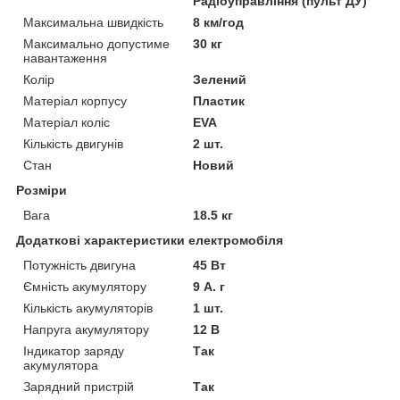
Радіоуправління (пульт ДУ)
Максимальна швидкість
8 км/год
Максимально допустиме
30 кг
навантаження
Колір
Зелений
Матеріал корпусу
Пластик
Матеріал коліс
EVA
Кількість двигунів
2 шт.
Стан
Новий
Розміри
Вага
18.5 кг
Додаткові характеристики електромобіля
Потужність двигуна
45 Вт
Ємність акумулятору
9 А. г
Кількість акумуляторів
1 шт.
Напруга акумулятору
12 В
Індикатор заряду
Так
акумулятора
Зарядний пристрій
Так