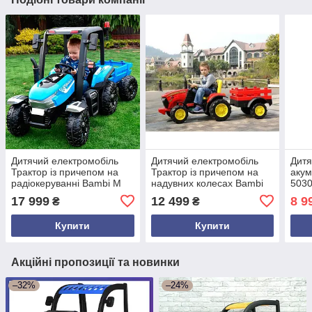
Дитячий електромобіль
Дитячий електромобіль
Дитя
Трактор із причепом на
Трактор із причепом на
акум
радіокеруванні Bambi M
надувних колесах Bambi
503
4844 синій
M 4619 Червоний
раді
17 999
12 499
8 9
₴
₴
3-8 
Купити
Купити
Акційні пропозиції та новинки
–32%
–24%