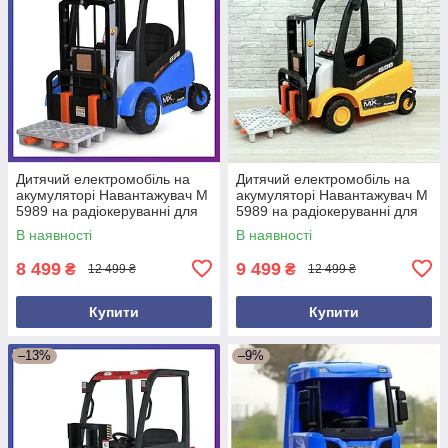
Дитячий електромобіль на
Дитячий електромобіль на
акумуляторі Навантажувач M
акумуляторі Навантажувач M
5989 на радіокеруванні для
5989 на радіокеруванні для
дітей 3-8 років Синій
дітей 3-8 років Жовтий
В наявності
В наявності
8 499
9 499
₴
₴
12 499 ₴
12 499 ₴
Купити
Купити
–13%
–9%