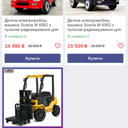
Дитяча електромобіль-
Дитяча електромобіль-
машина Scania M 6062 з
машина Scania M 6062 з
пультом радіокерування для
пультом радіокерування для
дітей 3-8 років Червоний
дітей 3-8 років Чорний
В наявності
В наявності
14 999
15 500
₴
₴
16 500 ₴
16 500 ₴
Купити
Купити
–4%