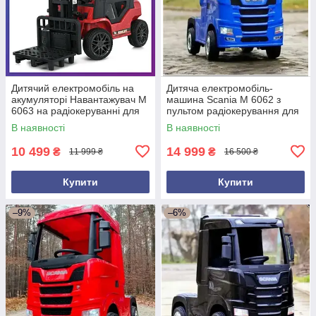
Дитячий електромобіль на
Дитяча електромобіль-
акумуляторі Навантажувач M
машина Scania M 6062 з
6063 на радіокеруванні для
пультом радіокерування для
дітей 3-8 років Червоний
дітей 3-8 років Синій
В наявності
В наявності
10 499
14 999
₴
₴
11 999 ₴
16 500 ₴
Купити
Купити
–9%
–6%