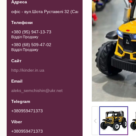
офіс - вул.Шота Руставелі 32 (Самовивозу товару немає). 0103
+380 (95) 947-13-73
Відділ Продажу
+380 (68) 509-47-02
Відділ Продажу
http://kinder.in.ua
aleks_semchishin@ukr.net
+380959471373
+380959471373