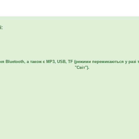
і:
я Bluetooth, а також є MP3, USB, TF (режими перемикаються у разі 
"Світ").