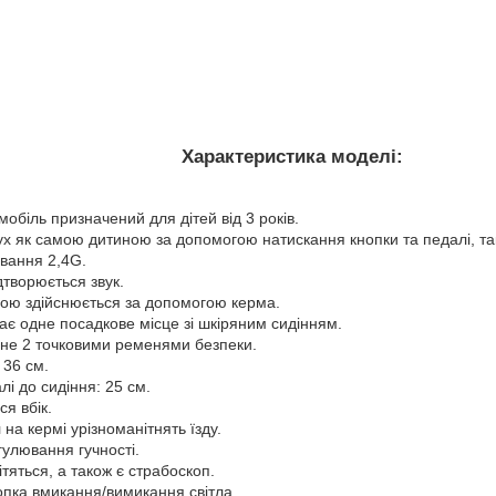
Характеристика моделі:
обіль призначений для дітей від 3 років.
ух як самою дитиною за допомогою натискання кнопки та педалі, та
ування 2,4G.
дтворюється звук.
ою здійснюється за допомогою керма.
ає одне посадкове місце зі шкіряним сидінням.
не 2 точковими ременями безпеки.
 36 см.
лі до сидіння: 25 см.
ся вбік.
 на кермі урізноманітнять їзду.
улювання гучності.
тяться, а також є страбоскоп.
пка вмикання/вимикання світла.