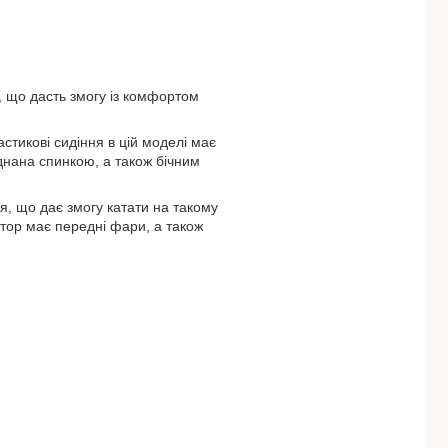
, що дасть змогу із комфортом
стикові сидіння в цій моделі має
днана спинкою, а також бічним
я, що дає змогу катати на такому
актор має передні фари, а також