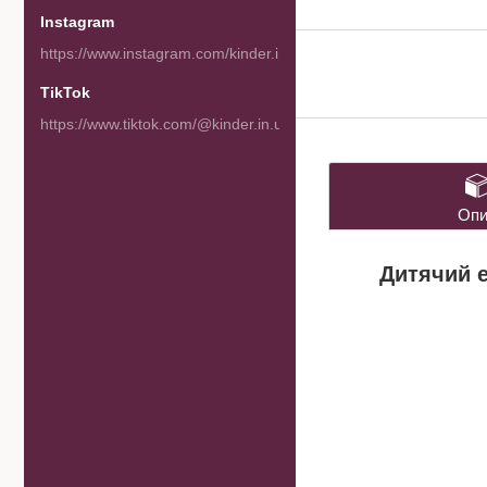
Instagram
https://www.instagram.com/kinder.in.ua/
TikTok
https://www.tiktok.com/@kinder.in.ua
Опи
Дитячий е