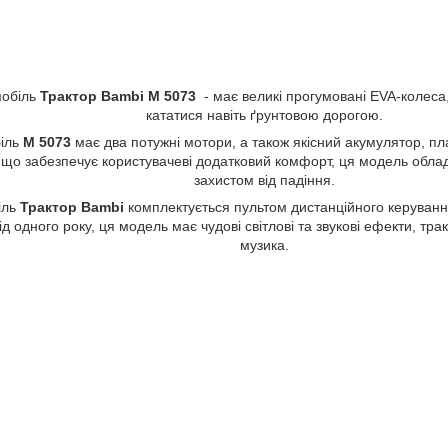
мобіль
Трактор Bambi M 5073
- має великі прогумовані EVA-колеса
кататися навіть ґрунтовою дорогою.
іль
M 5073
має два потужні мотори, а також якісний акумулятор, пла
 що забезпечує користувачеві додатковий комфорт, ця модель обла
захистом від падіння.
іль
Трактор Bambi
комплектується пультом дистанційного керуванн
ід одного року, ця модель має чудові світлові та звукові ефекти, тр
музика.