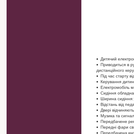
Дитячий електром
Приводиться в р
дистанційного кер
Під час старту ві
Керування дитин
Електромобіль м
Сидіння обладна
Ширина сидіння:
Відстань від педа
Двері відчиняють
Музика та сигнал
Передбачене рег
Передні фари сві
Передбачена кно