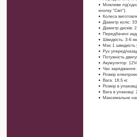
Можливе під'єдн
кнопку "Світ").
Колеса виготовле
Діаметр коліс: 33
Діаметр дисків: 2
Передбачені зад
Швидкість: 3-6 км
Має 1 швидкість 
Рух уперед/наза
Потужність двигу
Акумулятор: 12V
Час заряджання: 
Розмір електром
Вага: 18,5 кг.
Розмір в упаковц
Вага в упаковці: 2
Максимальне нав