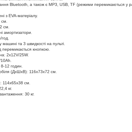
ання Bluetooth, а також є MP3, USB, TF (режими перемикаються у р
ні з EVA-матеріалу.
 см.
2 см.
ні амортизатори.
/год.
у машині та 3 швидкості на пульті.
д перемикається кнопкою.
на: 2х12V/25W.
/10Ah.
8-12 годин.
обіля (ДхШхВ): 116х73х72 см.
і: 114х65х38 см.
2,4 кг.
антаження: 30 кг.