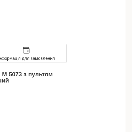
нформація для замовлення
 M 5073 з пультом
чий