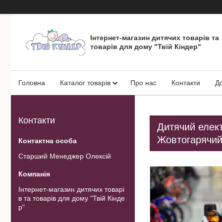
Інтернет-магазин дитячих товарів та
товарів для дому "Твій Кіндер"
Головна
Каталог товарів
Про нас
Контакти
Д
Контакти
Дитячий елект
Жовтогарячи
Старший Менеджер Олексій
Інтернет-магазин дитячих товарі
в та товарів для дому "Твій Кінде
р"