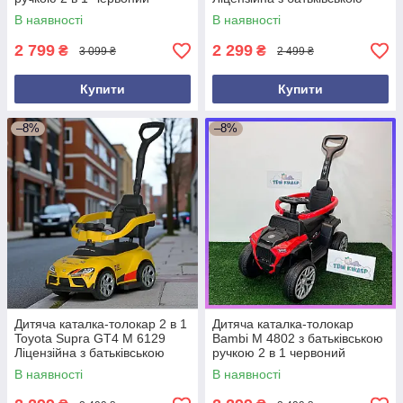
ручкою Білий
В наявності
В наявності
2 799
2 299
₴
₴
3 099 ₴
2 499 ₴
Купити
Купити
–8%
–8%
Дитяча каталка-толокар 2 в 1
Дитяча каталка-толокар
Toyota Supra GT4 M 6129
Bambi М 4802 з батьківською
Ліцензійна з батьківською
ручкою 2 в 1 червоний
ручкою Жовтий
В наявності
В наявності