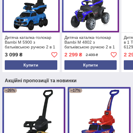
Дитяча каталка-толокар
Дитяча каталка-толокар
Дитя
Bambi M 5900 з
Bambi М 4802 з
в 1 
батьківською ручкою 2 в 1
батьківською ручкою 2 в 1
6129
Синій
синій
бать
3 099
2 299
2 2
₴
₴
2 499 ₴
Жов
Купити
Купити
Акційні пропозиції та новинки
–26%
–17%