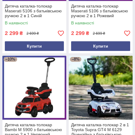
Дитяча каталка-толокар
Дитяча каталка-толокар
Maserati 5106 з батьківською
Maserati 5106 з батьківською
ручкою 2 в 1 Синій
ручкою 2 в 1 Рожевий
В наявності
В наявності
2 299
2 299
₴
₴
2 699 ₴
2 699 ₴
Купити
Купити
–10%
–8%
Дитяча каталка-толокар
Дитяча каталка-толокар 2 в 1
Bambi M 5900 з батьківською
Toyota Supra GT4 M 6129
ручкою 2 в 1 Червоний
Ліцензійна з батьківською