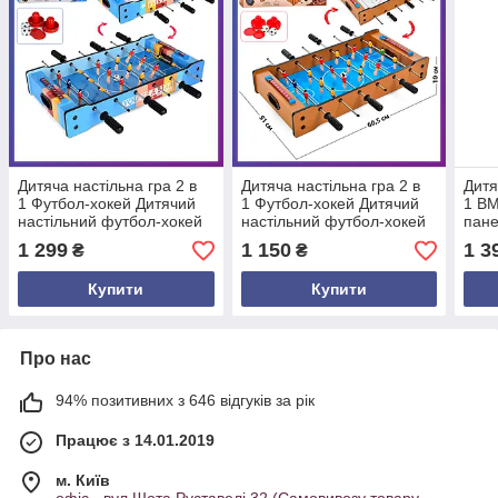
Дитяча настільна гра 2 в
Дитяча настільна гра 2 в
Дитя
1 Футбол-хокей Дитячий
1 Футбол-хокей Дитячий
1 BM
настільний футбол-хокей
настільний футбол-хокей
пане
на штангах 2400
на штангах 2401
піан
1 299
1 150
1 3
₴
₴
Купити
Купити
Про нас
94% позитивних з 646 відгуків за рік
Працює з 14.01.2019
м. Київ