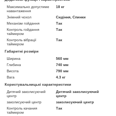
Максимально допустиме
18 кг
навантаження
Знімний чохол
Сидіння, Спинки
Механізм гойдання
Так
Контроль гойдання
Так
таймером
Контроль вібрації
Так
таймером
Габаритні розміри
Ширина
560 мм
Глибина
740 мм
Висота
790 мм
Вага
4.3 кг
Користувальницькі характеристики
Дитячий заколисуючий
Дитячий заколисуючий
центр
центр
заколисуючий центр
заколисуючий центр
Контроль качания
Так
таймером