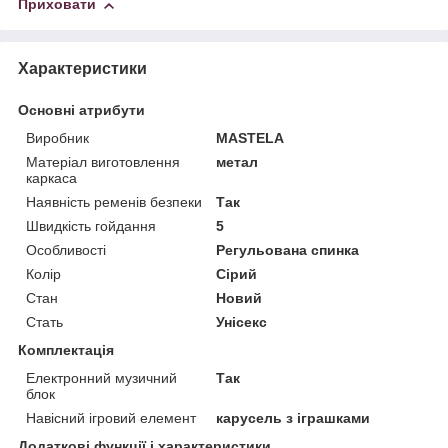
Приховати
Характеристики
Основні атрибути
Виробник
MASTELA
Матеріал виготовлення
метал
каркаса
Наявність ременів безпеки
Так
Швидкість гойдання
5
Особливості
Регульована спинка
Колір
Сірий
Стан
Новий
Стать
Унісекс
Комплектація
Електронний музичний
Так
блок
Навісний ігровий елемент
карусель з іграшками
Додаткові функції і характеристики