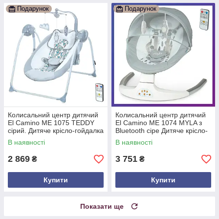
Подарунок
Подарунок
Колисальний центр дитячий
Колисальний центр дитячий
El Camino ME 1075 TEDDY
El Camino ME 1074 MYLA з
сірий. Дитяче крісло-гойдалка
Bluetooth сіре Дитяче крісло-
з пультом 0 — 12 місяців
гойдалка 0-12 місяців
В наявності
В наявності
2 869
3 751
₴
₴
Купити
Купити
Показати ще