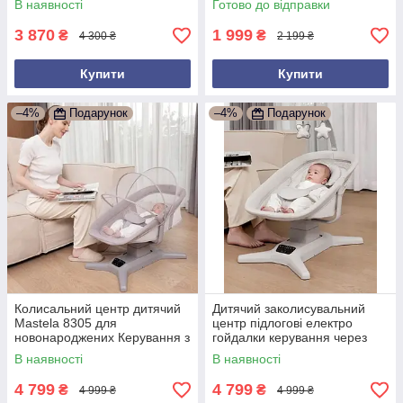
В наявності
Готово до відправки
Gray Сірий
3 870
1 999
₴
₴
4 300 ₴
2 199 ₴
Купити
Купити
–4%
Подарунок
–4%
Подарунок
Колисальний центр дитячий
Дитячий заколисувальний
Mastela 8305 для
центр підлогові електро
новонароджених Керування з
гойдалки керування через
застосунка
телефон Mastela 8301 Білий
В наявності
В наявності
4 799
4 799
₴
₴
4 999 ₴
4 999 ₴