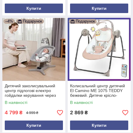
Купити
Купити
–4%
Подарунок
Подарунок
Дитячий заколисувальний
Колисальний центр дитячий
центр підлогові електро
El Camino ME 1075 TEDDY
гойдалки керування через
бежевий. Дитяче крісло-
телефон Mastela 8303 Сірий
гойдалка з пультом 0 — 12
В наявності
В наявності
місяців
4 799
2 869
₴
₴
4 999 ₴
Купити
Купити