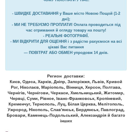
- ШВИДКЕ ДОСТАВАННЯ у Ваше місто Новою Пощой (1-2
дні);
- МИ НЕ ТРЕБУЄМО ПРОПЛАТИ! Оплата проводиться під
час отримання й огляду товару на пошту!
- РЕАЛЬНІ ФОТОГРАФІЇ.
- МИ ВІДКРИТИ ДЛЯ ОЩЕННЯ і з радістю рахуємося на всі
цікаві Вас питання
— ПОВІТРАТ АБО ОБМЕН упродовж 14 днів.
Регион доставки:
Києв, Одеса, Харків, Дніпр, Запоріжжя, Львів, Кривой
Рог, Ніколаєв, Маріополь, Вінниця, Херсон, Полтава,
Чернігів, Чернігови, Черкаси, Хмельницький, Житомир,
Червці, Суми, Рівное, Івано-Франковськ, Кропіневий,
Кременчуг, Тернополь, Луц, Білая Церква, Мелітополь,
Ужрород, Нікополь, Слав'янськ, Бердянськ, Павлоград,
Бровари, Каменець-Подольський, Александрія й багато
інших