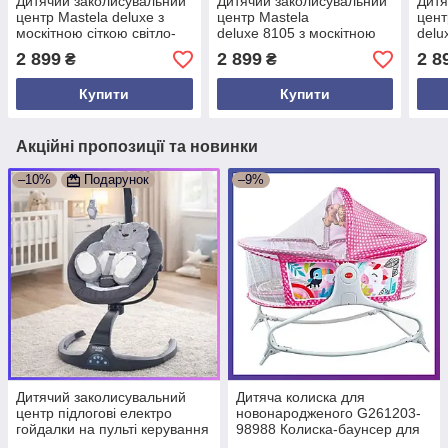
Дитячий заколисувальний
Дитячий заколисувальний
Дитя
центр Mastela deluxe з
центр Mastela
цент
москітною сіткою світло-
deluxe 8105 з москітною
delu
сірий. Дитяча підлогова
сіткою темно-сірий.
сітк
2 899
2 899
2 8
₴
₴
гойдалка
Дитяча гойдалка - шезлонг
Дитя
Купити
Купити
Акційні пропозиції та новинки
–10%
Подарунок
–9%
Дитячий заколисувальний
Дитяча колиска для
центр підлогові електро
новонародженого G261203-
гойдалки на пульті керування
98988 Колиска-баунсер для
El Camino ME 1077 HUGS
дітей до 1 року Рожевий