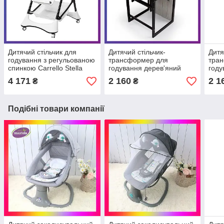
Дитячий стільчик для
Дитячий стільчик-
Дитя
годування з регульованою
трансформер для
тра
спинкою Carrello Stella
годування дерев'яний
году
CRL-9503 Palette Grey
Graphite аляска
Grap
4 171
2 160
2 1
₴
₴
сірий на колесах
Подібні товари компанії