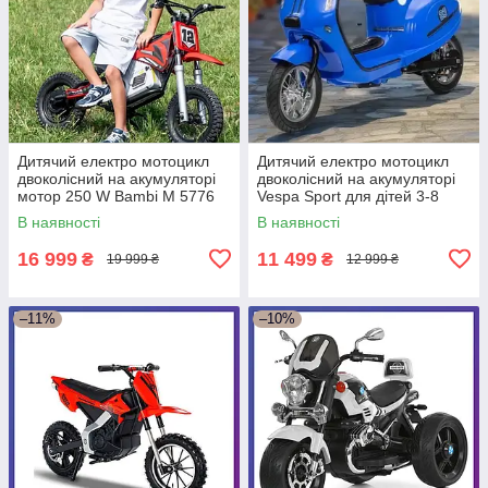
Дитячий електро мотоцикл
Дитячий електро мотоцикл
двоколісний на акумуляторі
двоколісний на акумуляторі
мотор 250 W Bambi M 5776
Vespa Sport для дітей 3-8
для дітей від 6 років
років Синій
В наявності
В наявності
Червоний
16 999
11 499
₴
₴
19 999 ₴
12 999 ₴
–11%
–10%