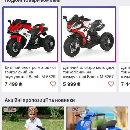
Подібні товари компанії
Дитячий електро мотоцикл
Дитячий електро мотоцикл
Дитя
триколісний на
триколісний на
трик
акумуляторі Bambi M 6329
акумуляторі Bambi M 6267
акум
для дітей 3-8 років
для дітей 3-8 років
для 
7 499
5 999
7 4
₴
₴
Червоний
Червоний
чер
Акційні пропозиції та новинки
–15%
–12%