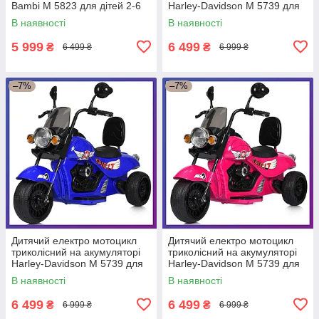
Bambi M 5823 для дітей 2-6
Harley-Davidson M 5739 для
років Зелений
дітей 3-8 років Червоний
В наявності
В наявності
5 999
6 499
₴
₴
6 499 ₴
6 999 ₴
–7%
–7%
Дитячий електро мотоцикл
Дитячий електро мотоцикл
триколісний на акумуляторі
триколісний на акумуляторі
Harley-Davidson M 5739 для
Harley-Davidson M 5739 для
дітей 3-8 років Синій
дітей 3-8 років Рожевий
В наявності
В наявності
6 499
6 499
₴
₴
6 999 ₴
6 999 ₴