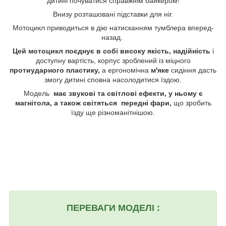
дитині почуватися справжнім байкером!
Внизу розташовані підставки для ніг.
Мотоцикл приводиться в дію натисканням тумблера вперед-
назад.
Цей мотоцикл поєднує в собі високу якість, надійність
і
доступну вартість, корпус зроблений із міцного
протиударного пластику,
а ергономічна
м'яке
сидіння дасть
змогу дитині сповна насолодитися їздою.
Модель
має звукові та світлові ефекти, у ньому є
магнітола, а також світяться передні фари,
що зробить
їзду ще різноманітнішою.
ПЕРЕВАГИ
МОДЕЛІ :