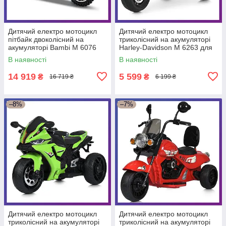
Дитячий електро мотоцикл
Дитячий електро мотоцикл
пітбайк двоколісний на
триколісний на акумуляторі
акумуляторі Bambi M 6076
Harley-Davidson M 6263 для
для дітей 3-8 років Червоний
дітей 3-8 років Білий
В наявності
В наявності
14 919
5 599
₴
₴
16 719 ₴
6 199 ₴
–8%
–7%
Дитячий електро мотоцикл
Дитячий електро мотоцикл
триколісний на акумуляторі
триколісний на акумуляторі