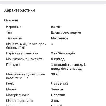
Характеристики
Основні
Виробник
Bambi
Тип
Електромотоцикл
Тип кузова
Мотоцикл
Кількість місць в електро-/
1
бензомобілі
Варіанти управління
З кабіни водія
Максимальна швидкість
5 км/год
Передачі
1 швидкість назад, 1
швидкість вперед
Максимально допустиме
30 кг
навантаження
Колір
Червоний
Марка
Yamaha
Матеріал коліс
Пластик
Кількість двигунів
2 шт.