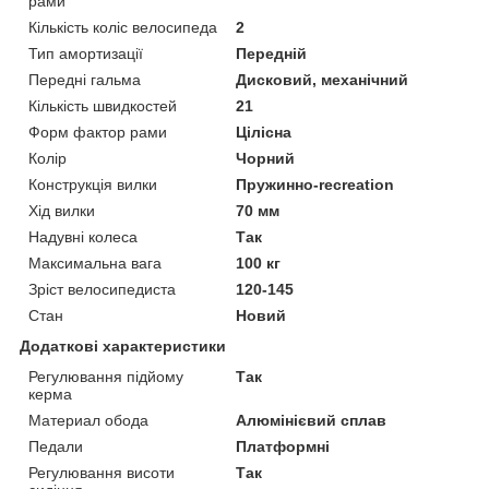
рами
Кількість коліс велосипеда
2
Тип амортизації
Передній
Передні гальма
Дисковий, механічний
Кількість швидкостей
21
Форм фактор рами
Цілісна
Колір
Чорний
Конструкція вилки
Пружинно-recreation
Хід вилки
70 мм
Надувні колеса
Так
Максимальна вага
100 кг
Зріст велосипедиста
120-145
Стан
Новий
Додаткові характеристики
Регулювання підйому
Так
керма
Материал обода
Алюмінієвий сплав
Педали
Платформні
Регулювання висоти
Так