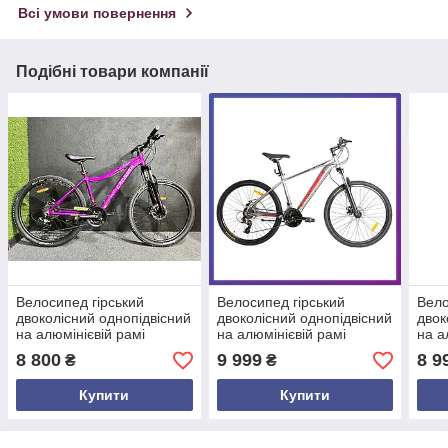
Всі умови повернення
Подібні товари компанії
Велосипед гірський
Велосипед гірський
Вело
двоколісний однопідвісний
двоколісний однопідвісний
двок
на алюмінієвій рамі
на алюмінієвій рамі
на а
Crosser Angel 26 дюймів
Crosser Ultra 26 дюймів
Cros
8 800
9 999
8 9
₴
₴
16,5" рама Фіолетовий
17" рама сірий
дюйм
Купити
Купити