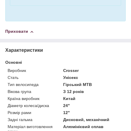
Приховати
Характеристики
Основні
Виробник
Crosser
Стать
Унісекс
Тип велосипеда
Гірський MTB
Вікова група
З 12 років
Країна виробник
Китай
Діаметр колеса/диска
24"
Розмір рами
12"
Задні гальма
Дисковий, механічний
Матеріал виготовлення
Алюмінієвий сплав