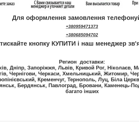
Для оформлення замовлення телефону
+380959471373
+380685094702
тискайте кнопку КУПИТИ і наш менеджер зв'
Регион доставки:
ків, Дніпр, Запоріжжя, Львів, Кривой Рог, Ніколаєв, 
гів, Чернігови, Черкаси, Хмельницький, Житомир, Черв
опінієвський, Кременчуг, Тернополь, Луц, Біла Церк
'янськ, Бердянськ, Павлоград, Бровани, Каменець-По
багато інших