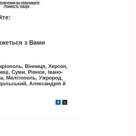
йте:
яжеться з Вами
Маріополь, Вінниця, Херсон,
ці, Суми, Рівное, Івано-
ва, Мелітополь, Ужрород,
дольський, Александрія й