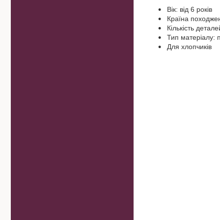
Вік: від 6 років
Країна походжен
Кількість детале
Тип матеріалу: 
Для хлопчиків