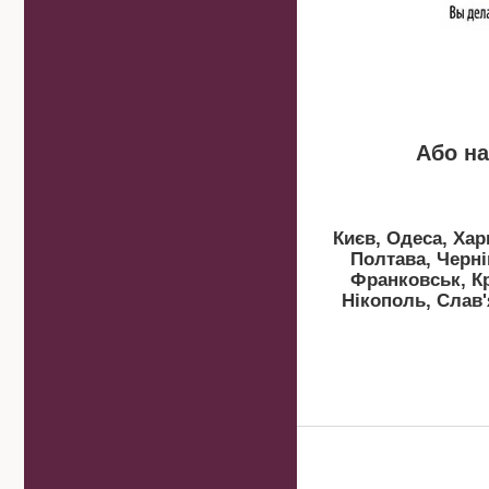
Або на
Києв, Одеса, Хар
Полтава, Черні
Франковськ, Кр
Нікополь, Слав