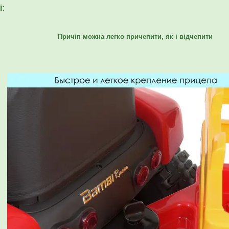
і:
Причіп можна легко причепити, як і відчепити