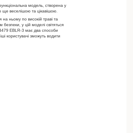
функціональна модель, створена у
ею ще веселішою та цікавішою.
 на ньому по високій траві та
 безпеки, у цій моделі світяться
 4479 EBLR-3 має два способи
іші користувачі зможуть водити