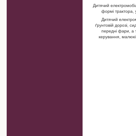
Дитячий електромобі
формі трактора, 
Дитячий електром
ґрунтовій дорозі, с
передні фари, а 
керування, малюкі