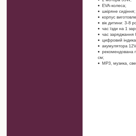
EVA-колеса;
шкіряне сидіння;
корпус виготовле
вік дитини: 3-8 ро
час їзди на 1 за
час заряджання 
цифровий індика
акумулятора 12
рекомендована по
см;
MP3, музика, све