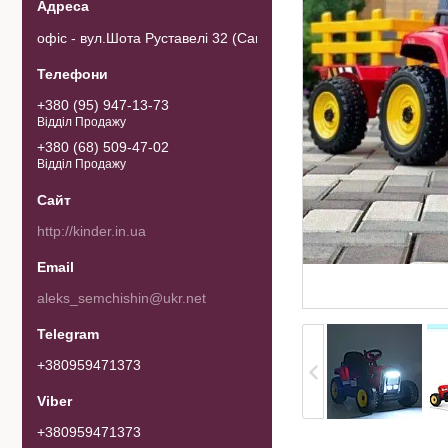
офіс - вул.Шота Руставелі 32 (Самовивозу товару немає). 0103
+380 (95) 947-13-73
Відділ Продажу
+380 (68) 509-47-02
Відділ Продажу
http://kinder.in.ua
aleks_semchishin@ukr.net
+380959471373
+380959471373