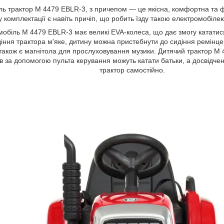
ль трактор M 4479 EBLR-3, з причепом — це якісна, комфортна та 
у комплектації є навіть причіп, що робить їзду такою електромобіл
обіль M 4479 EBLR-3 має великі EVA-колеса, що дає змогу кататися
идіння трактора м'яке, дитину можна пристебнути до сидіння ремінцем
також є магнітола для прослуховування музики. Дитячий трактор M
в за допомогою пульта керування можуть катати батьки, а досвідчен
трактор самостійно.