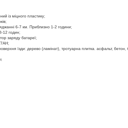
ний із міцного пластику;
ків;
ряджанні 6-7 км. Приблизно 1-2 години;
8-12 годин;
тор заряду батареї;
V7AH;
верхня їзди: дерево (ламінат), тротуарна плитка. асфальт, бетон, 
т.