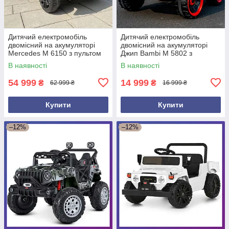
Дитячий електромобіль
Дитячий електромобіль
двомісний на акумуляторі
двомісний на акумуляторі
Mercedes M 6150 з пультом
Джип Bambi M 5802 з
р/у для дітей 3-8 років
пультом р/у для дітей 3-8
В наявності
В наявності
Чорний
років Червоний
54 999
14 999
₴
₴
62 999 ₴
16 999 ₴
Купити
Купити
–12%
–12%