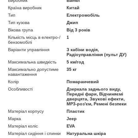
Виробник
Bambi
Країна виробник
Китай
Тип
Електромобіль
Тип кузова
Джип
Вікова група
Від 3 років
Кількість місць в електро-/
1
бензомобілі
Варіанти управління
З кабіни водія,
Радіоуправління (пульт ДУ)
Максимальна швидкість
5 км/год
Максимально допустиме
35 кг
навантаження
Колір
Помаранчевий
Особливості
Дзеркала заднього виду,
Передні фари, Відчиняємі
дверцята, Звукові ефекти,
MP3-роз'єм, Ремені безпеки
Матеріал корпусу
Пластик
Марка
Jeep
Матеріал коліс
EVA
Матеріал сидіння і спинки
Натуральна шкіра