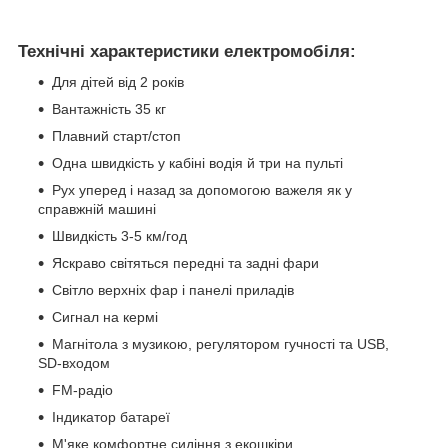
Технічні характеристики електромобіля
:
Для дітей від 2 років
Вантажність 35 кг
Плавний старт/стоп
Одна швидкість у кабіні водія й три на пульті
Рух уперед і назад за допомогою важеля як у
справжній машині
Швидкість 3-5 км/год
Яскраво світяться передні та задні фари
Світло верхніх фар і панелі приладів
Сигнал на кермі
Магнітола з музикою, регулятором гучності та USB,
SD-входом
FM-радіо
Індикатор батареї
М'яке комфортне сидіння з екошкіри