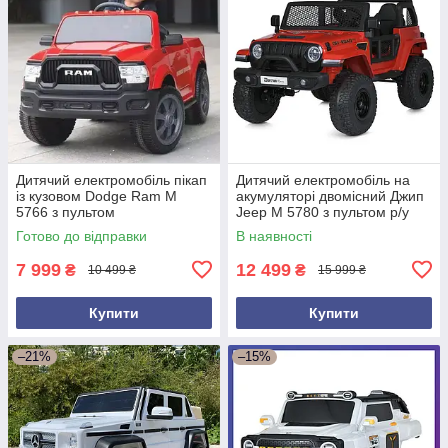
Дитячий електромобіль пікап
Дитячий електромобіль на
із кузовом Dodge Ram M
акумуляторі двомісний Джип
5766 з пультом
Jeep M 5780 з пультом р/у
радіокерування для дітей 3-8
для дітей 3-8 років Червоний
Готово до відправки
В наявності
років Червоний
7 999
12 499
₴
₴
10 499 ₴
15 999 ₴
Купити
Купити
–21%
–15%