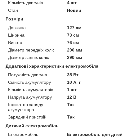
Кількість двигунів
4 шт.
Стан
Новий
Розміри
Довжина
127 см
Ширина
73 см
Висота
76 см
Діаметр передніх коліс
290 мм
Діаметр задніх коліс
290 мм
Додаткові характеристики електромобіля
Потужність двигуна
35 Вт
Ємність акумулятору
10 А. г
Кількість акумуляторів
1 шт.
Напруга акумулятору
12 В
Індикатор заряду
Так
акумулятора
Зарядний пристрій
Так
Дитячий електромобіль
Електромобіль
Електромобіль для дітей