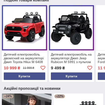
Подібні товари компанії
Дитячий електромобіль
Дитячий електромобіль на
Дитя
двомісний на акумуляторі
акумуляторі Джип Jeep
акум
Джип Toyota Hilux M 6408
Rubicon M 5991 з пультом
Ford
з пультом радіокерування
р/у для дітей 3-8 років
раді
10 999
9 499
11 
₴
₴
11 999 ₴
для дітей 3-8 років
Чорний
3-8 
Червоний
Купити
Купити
Акційні пропозиції та новинки
–24%
–22%