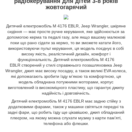
радіокерування для дітей 3-8 років
жовтогарячий
Дитячий електромобіль M 4176 EBLR, Jeep Wrangler, шкіряне
сидіння — має просте ручне керування, яке здійснюється за
допомогою керма та педалі газу, але якщо вашому малюкові
поки що рано сідати за кермо, то ви зможете катати його,
використовуючи пульт керування, ця модель поєднує в собі
високу якість, реалістичний дизайн, комфорт і
функціональність. Дитячий електромобіль M 4176
EBLR створений у стилі справжнього позашляховика Jeep
Wrangler, джип має високу посадку, а також великі EVA колеса,
які допомагають зробити їзду м'якою та комфортною, ця
модель обладнана потужними моторами, корпус
виготовлений із високоміцного пластику, що гарантує джипу
надійність і довговічність.
Дитячий електромобіль M 4176 EBLR має задню стійку з
додатковими фарами, також у машини світяться передні та
задні фари, що робить їзду ще цікавішою, джип обладнаний
плеєром, на якому можна слухати музику з карти пам'яті,
телефона або флешки.