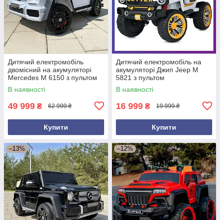
Дитячий електромобіль
Дитячий електромобіль на
двомісний на акумуляторі
акумуляторі Джип Jeep M
Mercedes M 6150 з пультом
5821 з пультом
р/у для дітей 3-8 років Білий
радіокерування для дітей 3-8
В наявності
В наявності
років Білий
49 999
16 999
₴
₴
62 999 ₴
19 999 ₴
Купити
Купити
–13%
–12%