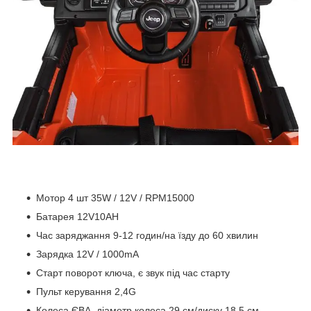
Мотор 4 шт 35W / 12V / RPM15000
Батарея 12V10AH
Час заряджання 9-12 годин/на їзду до 60 хвилин
Зарядка 12V / 1000mA
Старт поворот ключа, є звук під час старту
Пульт керування 2,4G
Колеса ЄВА, діаметр колеса 29 см/диску 18,5 см