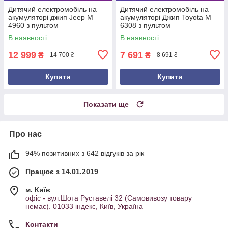
Дитячий електромобіль на
Дитячий електромобіль на
акумуляторі джип Jeep M
акумуляторі Джип Toyota M
4960 з пультом
6308 з пультом
радіокерування для дітей 3-8
радіокерування для дітей 3-8
В наявності
В наявності
років камуфляж
років Білий
12 999
7 691
₴
₴
14 700 ₴
8 691 ₴
Купити
Купити
Показати ще
Про нас
94% позитивних з 642 відгуків за рік
Працює з 14.01.2019
м. Київ
офіс - вул.Шота Руставелі 32 (Самовивозу товару
немає). 01033 індекс, Київ, Україна
Контакти