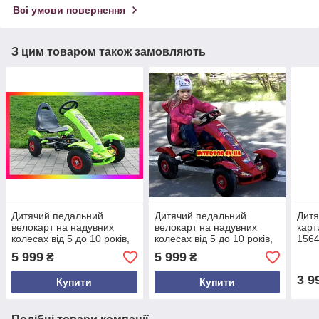
Всі умови повернення
З цим товаром також замовляють
Дитячий педальний
Дитячий педальний
Дитя
велокарт на надувних
велокарт на надувних
карт
колесах від 5 до 10 років,
колесах від 5 до 10 років,
1564
Bambi M 1450-5
Bambi M 1450-3 червоний.
карт
5 999
5 999
₴
₴
салатовий. Веломобіль на
Веломобіль на педалях
від 2
педалях
3 9
Купити
Купити