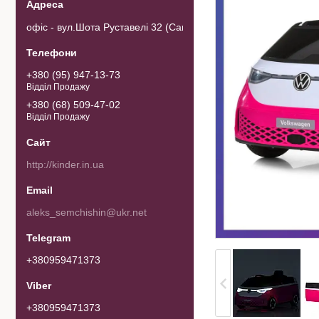
офіс - вул.Шота Руставелі 32 (Самовивозу товару немає). 0103
+380 (95) 947-13-73
Відділ Продажу
+380 (68) 509-47-02
Відділ Продажу
http://kinder.in.ua
aleks_semchishin@ukr.net
+380959471373
+380959471373