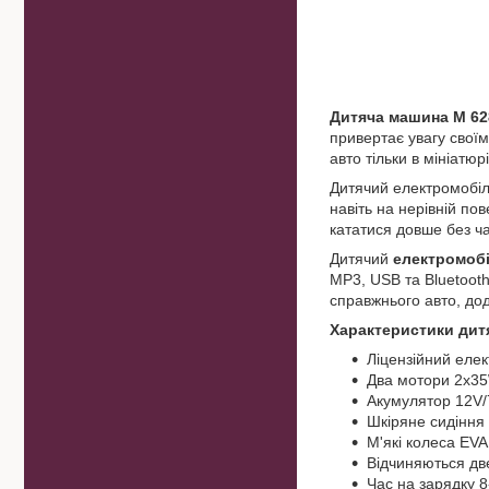
Дитяча машина M 6
привертає увагу свої
авто тільки в мініатю
Дитячий електромобіл
навіть на нерівній по
кататися довше без ча
Дитячий
електромоб
MP3, USB та Bluetooth
справжнього авто, до
Характеристики дит
Ліцензійний еле
Два мотори 2х35
Акумулятор 12V
Шкіряне сидіння
М'які колеса EVA
Відчиняються дв
Час на зарядку 8