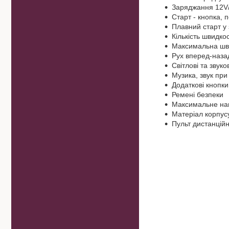
Заряджання 12V
Старт - кнопка, 
Плавний старт у
Кількість швидкос
Максимальна шви
Рух вперед-наза
Світлові та звук
Музика, звук при 
Додаткові кнопки
Ремені безпеки
Максимальне нав
Матеріал корпусу
Пульт дистанційн