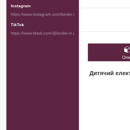
Instagram
https://www.instagram.com/kinder.in.ua/
TikTok
https://www.tiktok.com/@kinder.in.ua
Опи
Дитячий елект