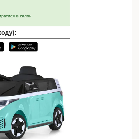
иратися в салон
ходу):