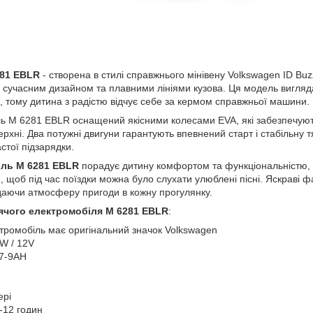
281 EBLR
- створена в стилі справжнього мінівену Volkswagen ID Buz
м сучасним дизайном та плавними лініями кузова. Ця модель вигляд
рі, тому дитина з радістю відчує себе за кермом справжньої машини.
ь M 6281 EBLR оснащений якісними колесами EVA, які забезпечують 
верхні. Два потужні двигуни гарантують впевнений старт і стабільну 
стої підзарядки.
іль M 6281 EBLR
порадує дитину комфортом та функціональністю, у
, щоб під час поїздки можна було слухати улюблені пісні. Яскраві
даючи атмосферу пригоди в кожну прогулянку.
ячого електромобіля M 6281 EBLR
:
ктромобіль має оригінальний значок Volkswagen
W / 12V
/7-9AH
ері
-12 годин