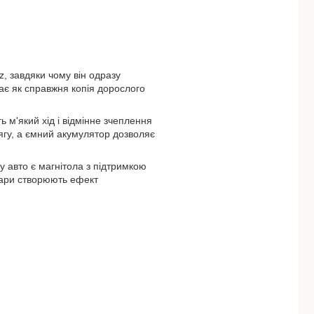
z, завдяки чому він одразу
ає як справжня копія дорослого
м'який хід і відмінне зчеплення
тягу, а ємний акумулятор дозволяє
 авто є магнітола з підтримкою
 фари створюють ефект