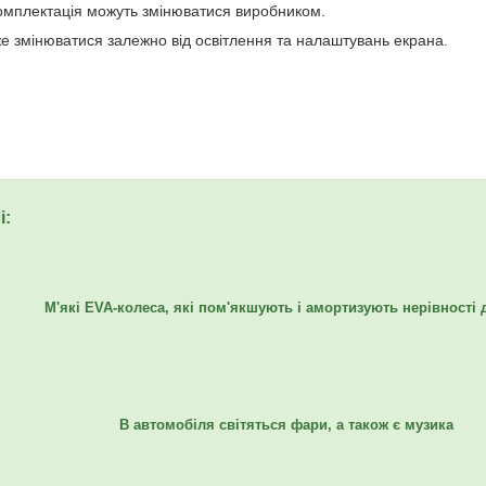
комплектація можуть змінюватися виробником.
же змінюватися залежно від освітлення та налаштувань екрана.
і:
М'які EVA-колеса, які пом'якшують і амортизують нерівності 
В автомобіля світяться фари, а також є музика