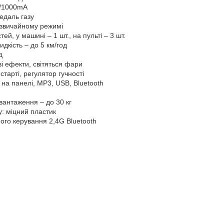
/1000mA
педаль газу
 звичайному режимі
тей, у машині – 1 шт., на пульті – 3 шт.
дкість – до 5 км/год
д
ові ефекти, світяться фари
старті, регулятор гучності
 на панелі, MP3, USB, Bluetooth
антаження – до 30 кг
: міцний пластик
ого керування 2,4G Bluetooth