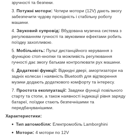
зручності та безпеки.
Потужні мотори:
Чотири мотори (12V) дають змогу
забезпечити чудову прохідність і стабільну роботу
машини.
Звуковий супровід:
Вбудована музична система з
регулюванням гучності та звуковими ефектами робить
поїздку захопливою.
Мобільність:
Пульт дистанційного керування з
функцією стоп-кнопки та можливість регулювання
гучності дає змогу батькам контролювати рух машини.
Додаткові функції:
Відкидні двері, амортизатори на
задніх колесах і наявність Bluetooth для відтворення
музики додають додаткового комфорту та інтересу.
Простота експлуатації:
Завдяки функції повільного
старту та стопи, а також наявності індикації рівня заряду
батареї, поїздки стають безпечнішими та
передбачуванішими.
Характеристики:
Тип автомобіля:
Електромобіль Lamborghini
Мотори:
4 мотори по 12V