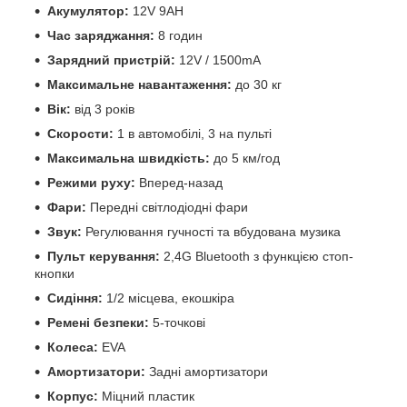
Акумулятор:
12V 9AH
Час заряджання:
8 годин
Зарядний пристрій:
12V / 1500mA
Максимальне навантаження:
до 30 кг
Вік:
від 3 років
Скорости:
1 в автомобілі, 3 на пульті
Максимальна швидкість:
до 5 км/год
Режими руху:
Вперед-назад
Фари:
Передні світлодіодні фари
Звук:
Регулювання гучності та вбудована музика
Пульт керування:
2,4G Bluetooth з функцією стоп-
кнопки
Сидіння:
1/2 місцева, екошкіра
Ремені безпеки:
5-точкові
Колеса:
EVA
Амортизатори:
Задні амортизатори
Корпус:
Міцний пластик