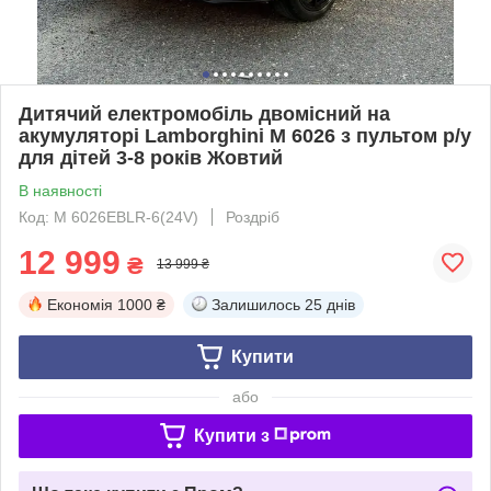
Дитячий електромобіль двомісний на
акумуляторі Lamborghini M 6026 з пультом р/у
для дітей 3-8 років Жовтий
В наявності
Код: M 6026EBLR-6(24V)
Роздріб
12 999
₴
13 999 ₴
Економія
1000 ₴
Залишилось
25 днів
Купити
або
Купити з