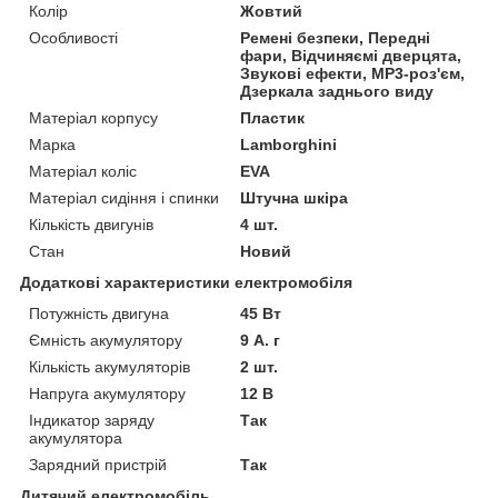
Колір
Жовтий
Особливості
Ремені безпеки, Передні
фари, Відчиняємі дверцята,
Звукові ефекти, MP3-роз'єм,
Дзеркала заднього виду
Матеріал корпусу
Пластик
Марка
Lamborghini
Матеріал коліс
EVA
Матеріал сидіння і спинки
Штучна шкіра
Кількість двигунів
4 шт.
Стан
Новий
Додаткові характеристики електромобіля
Потужність двигуна
45 Вт
Ємність акумулятору
9 А. г
Кількість акумуляторів
2 шт.
Напруга акумулятору
12 В
Індикатор заряду
Так
акумулятора
Зарядний пристрій
Так
Дитячий електромобіль