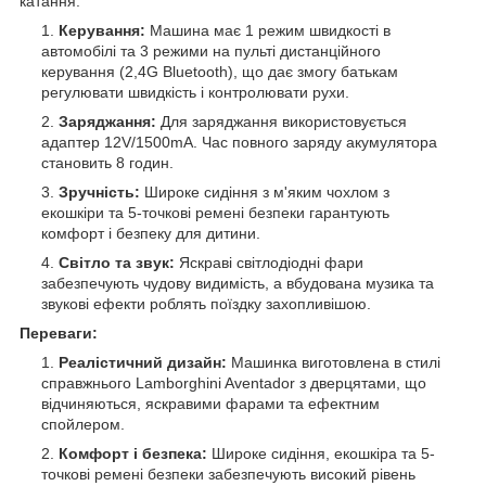
катання.
Керування:
Машина має 1 режим швидкості в
автомобілі та 3 режими на пульті дистанційного
керування (2,4G Bluetooth), що дає змогу батькам
регулювати швидкість і контролювати рухи.
Заряджання:
Для заряджання використовується
адаптер 12V/1500mA. Час повного заряду акумулятора
становить 8 годин.
Зручність:
Широке сидіння з м'яким чохлом з
екошкіри та 5-точкові ремені безпеки гарантують
комфорт і безпеку для дитини.
Світло та звук:
Яскраві світлодіодні фари
забезпечують чудову видимість, а вбудована музика та
звукові ефекти роблять поїздку захопливішою.
Переваги:
Реалістичний дизайн:
Машинка виготовлена в стилі
справжнього Lamborghini Aventador з дверцятами, що
відчиняються, яскравими фарами та ефектним
спойлером.
Комфорт і безпека:
Широке сидіння, екошкіра та 5-
точкові ремені безпеки забезпечують високий рівень