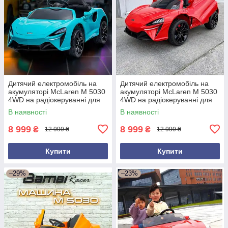
Дитячий електромобіль на
Дитячий електромобіль на
акумуляторі McLaren M 5030
акумуляторі McLaren M 5030
4WD на радіокеруванні для
4WD на радіокеруванні для
дітей 3-8 років блакитний
дітей 3-8 років червоний
В наявності
В наявності
8 999
8 999
₴
₴
12 999 ₴
12 999 ₴
Купити
Купити
–29%
–23%