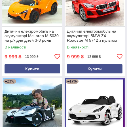
Дитячий електромобіль на
Дитячий електромобіль на
акумуляторі McLaren M 5030
акумуляторі BMW Z4
на р/к для дітей 3-8 років
Roadster M 5742 з пультом
автопофарбування
для дітей 3-8 років Червоний
В наявності
В наявності
жовтогарячий
9 999
9 999
₴
₴
13 999 ₴
12 999 ₴
Купити
Купити
–23%
–17%