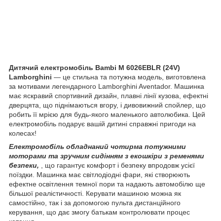
Дитячий електромобіль Bambi M 6026EBLR (24V)
Lamborghini
— це стильна та потужна модель, виготовлена
за мотивами легендарного Lamborghini Aventador. Машинка
має яскравий спортивний дизайн, плавні лінії кузова, ефектні
дверцята, що піднімаються вгору, і дивовижний спойлер, що
робить її мрією для будь-якого маленького автолюбика. Цей
електромобіль подарує вашій дитині справжні пригоди на
колесах!
Електромобіль обладнаний чотирма потужними
моторами та зручним сидінням з екошкіри з ременями
безпеки,
, що гарантує комфорт і безпеку впродовж усієї
поїздки. Машинка має світлодіодні фари, які створюють
ефектне освітлення темної пори та надають автомобілю ще
більшої реалістичності. Керувати машиною можна як
самостійно, так і за допомогою пульта дистанційного
керування, що дає змогу батькам контролювати процес