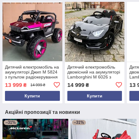
Дитячий електромобіль на
Дитячий електромобіль
Дитя
акумуляторі Джип M 5824
двомісний на акумуляторі
двом
з пультом радіокерування
Lamborghini M 6026 з
Lamb
для дітей 3-8 років
пультом р/у для дітей 3-8
пуль
13 999
14 999
13 
₴
₴
14 999 ₴
Рожевий
років Чорний
рокі
Купити
Купити
Акційні пропозиції та новинки
–31%
–31%