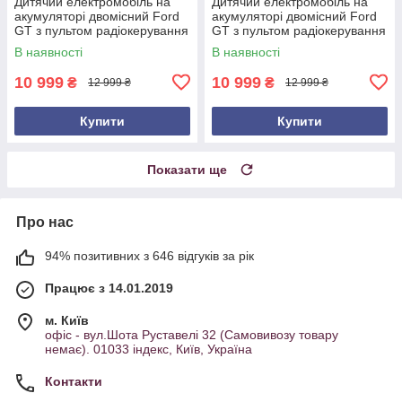
Дитячий електромобіль на
Дитячий електромобіль на
акумуляторі двомісний Ford
акумуляторі двомісний Ford
GT з пультом радіокерування
GT з пультом радіокерування
для дітей 3-8 років Сірий
для дітей 3-8 років Червоний
В наявності
В наявності
10 999
10 999
₴
₴
12 999 ₴
12 999 ₴
Купити
Купити
Показати ще
Про нас
94% позитивних з 646 відгуків за рік
Працює з 14.01.2019
м. Київ
офіс - вул.Шота Руставелі 32 (Самовивозу товару
немає). 01033 індекс, Київ, Україна
Контакти