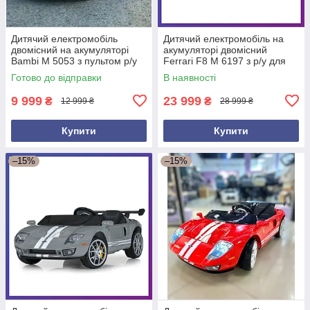
Дитячий електромобіль
Дитячий електромобіль на
двомісний на акумуляторі
акумуляторі двомісний
Bambi M 5053 з пультом р/у
Ferrari F8 M 6197 з р/у для
для дітей 3-8 років Білий
дітей 3-8 років Білий
Готово до відправки
В наявності
9 999
23 999
₴
₴
12 999 ₴
28 999 ₴
Купити
Купити
–15%
–15%