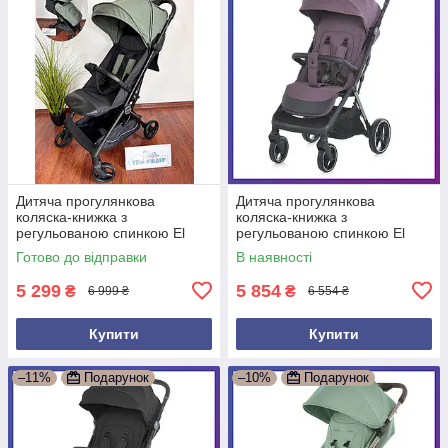
Дитяча прогулянкова
Дитяча прогулянкова
коляска-книжка з
коляска-книжка з
регульованою спинкою El
регульованою спинкою El
Camino ME 1118 MUSE Khaki
Camino ME 1127-B BEYA
Готово до відправки
В наявності
Green Зелений
Vintage Plum Бордовий
5 299
5 854
₴
₴
6 999 ₴
6 554 ₴
Купити
Купити
–11%
Подарунок
–10%
Подарунок