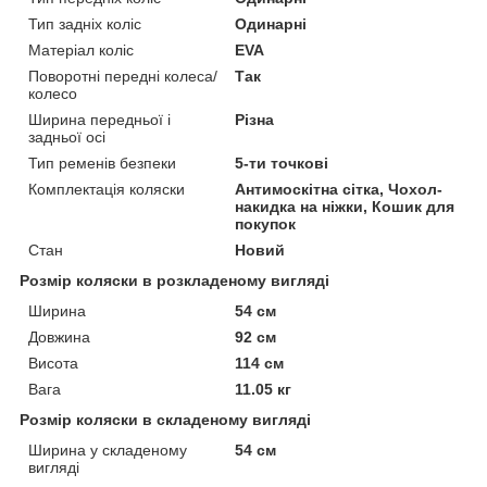
Тип задніх коліс
Одинарні
Матеріал коліс
EVA
Поворотні передні колеса/
Так
колесо
Ширина передньої і
Різна
задньої осі
Тип ременів безпеки
5-ти точкові
Комплектація коляски
Антимоскітна сітка, Чохол-
накидка на ніжки, Кошик для
покупок
Стан
Новий
Розмір коляски в розкладеному вигляді
Ширина
54 см
Довжина
92 см
Висота
114 см
Вага
11.05 кг
Розмір коляски в складеному вигляді
Ширина у складеному
54 см
вигляді