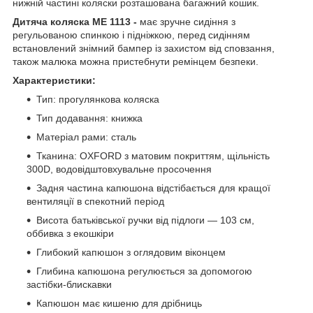
нижній частині коляски розташована багажний кошик.
Дитяча
коляска ME 1113 -
має зручне сидіння з
регульованою спинкою і підніжкою, перед сидінням
встановлений знімний бампер із захистом від сповзання,
також малюка можна пристебнути ремінцем безпеки.
Характеристики:
Тип: прогулянкова коляска
Тип додавання: книжка
Матеріал рами: сталь
Тканина: OXFORD з матовим покриттям, щільність
300D, водовідштовхувальне просочення
Задня частина капюшона відстібається для кращої
вентиляції в спекотний період
Висота батьківської ручки від підлоги — 103 см,
оббивка з екошкіри
Глибокий капюшон з оглядовим віконцем
Глибина капюшона регулюється за допомогою
застібки-блискавки
Капюшон має кишеню для дрібниць