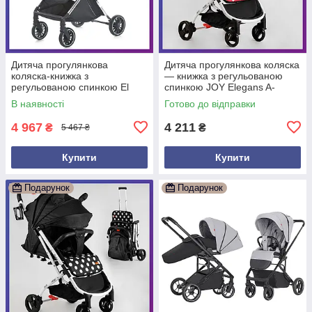
Дитяча прогулянкова
Дитяча прогулянкова коляска
коляска-книжка з
— книжка з регульованою
регульованою спинкою El
спинкою JOY Elegans A-
Camino ME 1129 LINK
12295 чорна з червоним
В наявності
Готово до відправки
Чорний
4 967
4 211
₴
₴
5 467 ₴
Купити
Купити
Подарунок
Подарунок