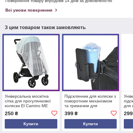
Повернення товару впродовж 14 днів за домовленістю
Всі умови повернення
З цим товаром також замовляють
Універсальна москітна
Підсклянник для коляски з
Унів
сітка для прогулянкової
поворотним механізмом
підс
коляски El Camino ME
та тримачем для
для 
1062
телефону El Camino ME
106
250
399
299
₴
₴
1137
Купити
Купити