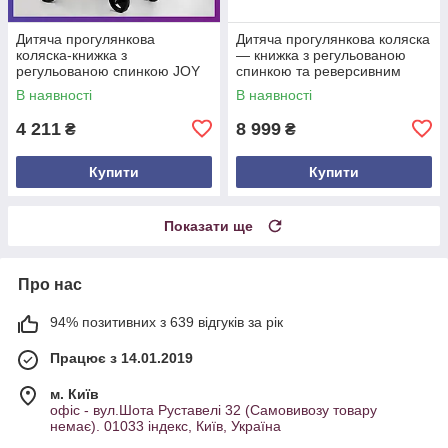
Дитяча прогулянкова
Дитяча прогулянкова коляска
коляска-книжка з
— книжка з регульованою
регульованою спинкою JOY
спинкою та реверсивним
Elegans A-43081 чорна з
блоком CARRELLO Alfa CRL-
В наявності
В наявності
білим
5508 BF Feather Grey сіра
4 211
8 999
₴
₴
Купити
Купити
Показати ще
Про нас
94% позитивних з 639 відгуків за рік
Працює з 14.01.2019
м. Київ
офіс - вул.Шота Руставелі 32 (Самовивозу товару
немає). 01033 індекс, Київ, Україна