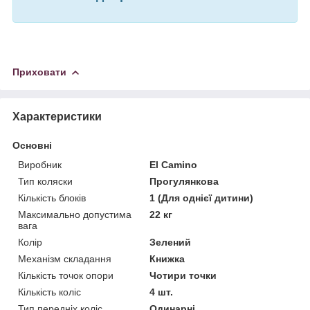
Приховати
Характеристики
Основні
Виробник
El Camino
Тип коляски
Прогулянкова
Кількість блоків
1 (Для однієї дитини)
Максимально допустима
22 кг
вага
Колір
Зелений
Механізм складання
Книжка
Кількість точок опори
Чотири точки
Кількість коліс
4 шт.
Тип передніх коліс
Одинарні