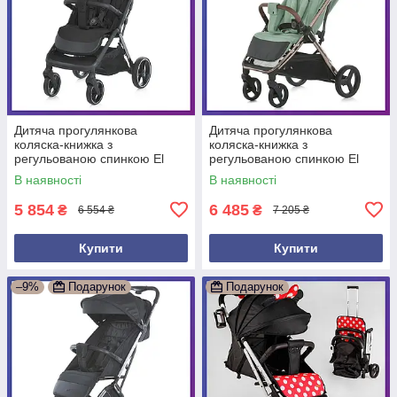
Дитяча прогулянкова
Дитяча прогулянкова
коляска-книжка з
коляска-книжка з
регульованою спинкою El
регульованою спинкою El
Camino ME 1127-B BEYA
Camino ME 1192 AXIS Sage
В наявності
В наявності
Black Чорний
Green Зелений
5 854
6 485
₴
₴
6 554 ₴
7 205 ₴
Купити
Купити
–9%
Подарунок
Подарунок