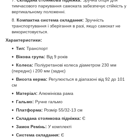
Складана стоянкова підніжка:
Зручна опція для
тимчасового паркування самоката забезпечує стійкість у
вертикальному положенні.
Компактна система складання:
Зручність
транспортування і зберігання в разі, якщо самокат не
використовується.
Характеристики:
Тип:
Транспорт
Вікова група:
Від 9 років
Колеса:
Поліуретанові колеса діаметром 230 мм
(переднє) і 200 мм (заднє)
Висота керма:
Регулюється в діапазоні від 92 до 101
см
Матеріал:
Алюмінієва рама
Гальмо:
Ручне гальмо
Платформа:
Розмір 55/32-13 см
Складана стоянкова підніжка:
Є
Замок Ремінь:
У комплекті
Система складання:
Є