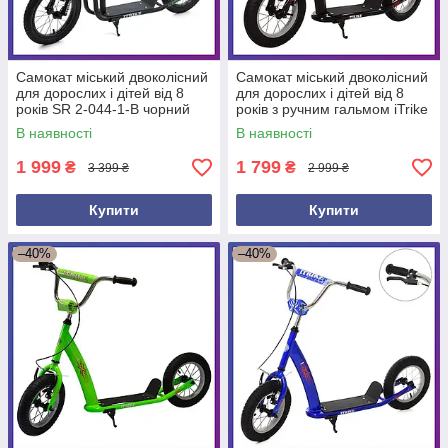
Самокат міський двоколісний
Самокат міський двоколісний
для дорослих і дітей від 8
для дорослих і дітей від 8
років SR 2-044-1-B чорний
років з ручним гальмом iTrike
SR 2-047-B Чорний
В наявності
В наявності
1 999
1 799
₴
₴
3 399 ₴
2 999 ₴
Купити
Купити
–40%
–40%