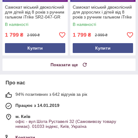
Самокат міський двоколісний
Самокат міський двоколісний
для дітей від 8 років з ручним
для дорослих і дітей від 8
гальмом iTrike SR2-047-GR
років з ручним гальмом iTrike
Зелений
SR2-047-BBL Синій
В наявності
В наявності
1 799
1 799
₴
₴
2 999 ₴
2 999 ₴
Купити
Купити
Показати ще
Про нас
94% позитивних з 642 відгуків за рік
Працює з 14.01.2019
м. Київ
офіс - вул.Шота Руставелі 32 (Самовивозу товару
немає). 01033 індекс, Київ, Україна
Контакти