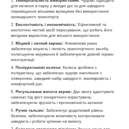
Універсальність використання:
Чудово підходить
для катання в парку у вихідні дні та для швидкого
переміщення міськими вулицями без використання
громадського транспорту.
Екологічність і економічність:
Ефективний та
екологічно чистий засіб пересування, що робить його
вигідним варіантом для міського використання.
Міцний і легкий каркас:
Алюмінієва рама
забезпечує міцність і легкість транспортного засобу,
полегшуючи керування й забезпечуючи довгий термін
експлуатації.
Поліуретанові колеса:
Колеса зроблені з
поліуретану, що забезпечує чудове зчеплення з
поверхнею, швидкий набір швидкості, маневровість і
комфортний рух.
Регульована висота керма:
Дає змогу адаптувати
самокат під зріст конкретного користувача,
забезпечуючи зручність і ергономічність катання.
Ручне гальмо:
Забезпечує додатковий рівень
безпеки, забезпечуючи можливість контролювати
швидкість і робити зупинки на вимогу.