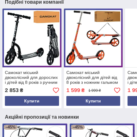
Подібні товари компанії
Самокат міський
Самокат міський
Само
двоколісний для дорослих
двоколісний для дітей від
двок
і дітей від 8 років з ручним
8 років з ножним гальмом
і діт
гальмом ITRIKE SR 2-035-
ITRIKE SR 2-051-OR
галь
2 853
1 599
1 9
₴
₴
1 999 ₴
2 чорний
Жовтогарячий
Сіри
Купити
Купити
Акційні пропозиції та новинки
–45%
–45%