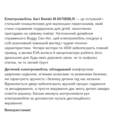
Електромобіль багі Bambi M 6070EBLR
— це потужний і
стильний позашляховик для маленьких перегонників, який
стане справжнім подарунком для дітей, захоплених
пригодами на свіжому повітрі. Натхненний дизайном
справжнього Buggy Can-Am, цей електромобіль поєднує в
собі агресивний зовнішній вигляд і чудові технічні
характеристики. Чотири мотори по 45W забезпечують повний
привод, а великі EVA-колеса й амортизатори роблять його
ідеальним для будь-яких дорожніх умов, чи то асфальт,
плитка, чи то легкий ґрунт.
Дитячий електромобіль обладнаний
комфортним
шкіряним сидінням, м'якими колесами та ременями безпеки,
які гарантують зручність і безпеку дитини під час катання.
Відчиняються двері забезпечують зручний процес саджання
та висаджування, а просте керування дає змогу дитині швидко
освоїти машину. Батьки зможуть контролювати рух
електромобіля за допомогою пульта дистанційного
керування.
Використання: