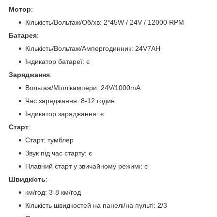
Мотор
:
Кількість/Вольтаж/Об/хв: 2*45W / 24V / 12000 RPM
Батарея
:
Кількість/Вольтаж/Ампергодинник: 24V7AH
Індикатор батареї: є
Заряджання
:
Вольтаж/Міллікампери: 24V/1000mA
Час заряджання: 8-12 годин
Індикатор заряджання: є
Старт
:
Старт: тумблер
Звук під час старту: є
Плавний старт у звичайному режимі: є
Швидкість
:
км/год: 3-8 км/год
Кількість швидкостей на панелі/на пульті: 2/3