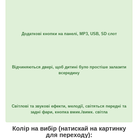
Додаткові кнопки на панелі, MР3, USB, SD слот
Відчиняються двері, щоб дитині було простіше залазити
всередину
Світлові та звукові ефекти, мелодії, світяться передні та
задні фари, кнопка вмик./вимк. світла
Колір на вибір (натискай на картинку
для переходу):