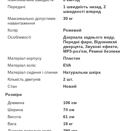
Передачі
1 швидкість назад, 2
швидкості вперед
Максимально допустиме
30 кг
навантаження
Колір
Рожевий
Особливості
Дзеркала заднього виду,
Передні фари, Відчиняємі
дверцята, Звукові ефекти,
MP3-роз'єм, Ремені безпеки
Матеріал корпусу
Пластик
Матеріал коліс
EVA
Матеріал сидіння і спинки
Натуральна шкіра
Кількість двигунів
2 шт.
Стан
Новий
Розміри
Довжина
106 см
Ширина
74 см
Висота
61 см
Вага
18 кг
Діаметр передніх коліс
290 мм