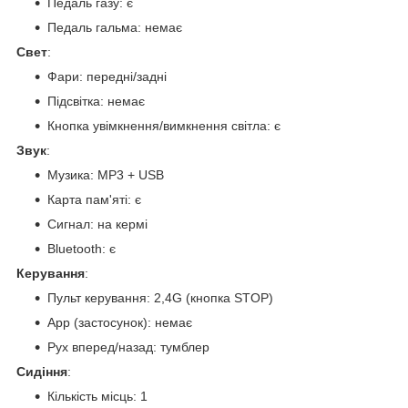
Педаль газу: є
Педаль гальма: немає
Свет
:
Фари: передні/задні
Підсвітка: немає
Кнопка увімкнення/вимкнення світла: є
Звук
:
Музика: MP3 + USB
Карта пам'яті: є
Сигнал: на кермі
Bluetooth: є
Керування
:
Пульт керування: 2,4G (кнопка STOP)
App (застосунок): немає
Рух вперед/назад: тумблер
Сидіння
:
Кількість місць: 1