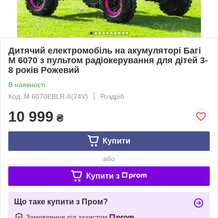
Дитячий електромобіль на акумуляторі Багі
M 6070 з пультом радіокерування для дітей 3-
8 років Рожевий
В наявності
Код: M 6070EBLR-8(24V)
Роздріб
10 999
₴
Купити
або
Купити з
Що таке купити з Пром?
Замовлення під захистом