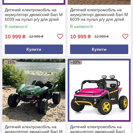
Дитячий електромобіль на
Дитячий електромобіль на
акумуляторі двомісний Багі M
акумуляторі двомісний Багі M
6039 на пульті р/у для дітей
6039 на пульті р/у для дітей
від 3 до 8 років Синій
від 3 до 8 років Жовтогарячий
В наявності
В наявності
10 999
10 999
₴
₴
12 999 ₴
12 999 ₴
Купити
Купити
–15%
–10%
Дитячий електромобіль на
Дитячий електромобіль на
акумуляторі двомісний Багі M
акумуляторі двомісний Баггі