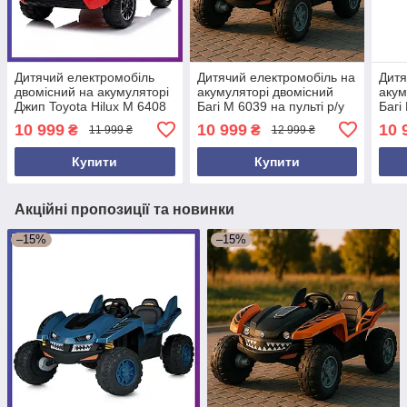
Дитячий електромобіль
Дитячий електромобіль на
Дитя
двомісний на акумуляторі
акумуляторі двомісний
акум
Джип Toyota Hilux M 6408
Багі M 6039 на пульті р/у
Багі
з пультом радіокерування
для дітей від 3 до 8 років
для 
10 999
10 999
10 
₴
₴
11 999 ₴
12 999 ₴
для дітей 3-8 років
Жовтогарячий
Зел
Червоний
Купити
Купити
Акційні пропозиції та новинки
–15%
–15%