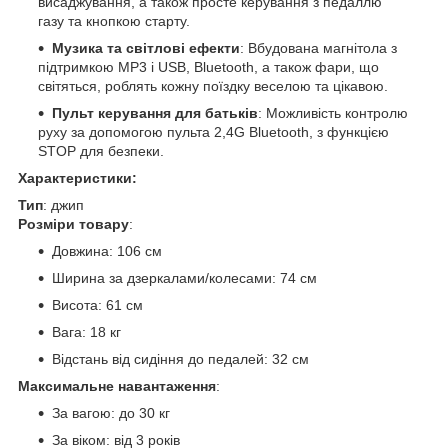
висаджування, а також просте керування з педаллю
газу та кнопкою старту.
Музика та світлові ефекти
: Вбудована магнітола з
підтримкою MP3 і USB, Bluetooth, а також фари, що
світяться, роблять кожну поїздку веселою та цікавою.
Пульт керування для батьків
: Можливість контролю
руху за допомогою пульта 2,4G Bluetooth, з функцією
STOP для безпеки.
Характеристики:
Тип
: джип
Розміри товару
:
Довжина: 106 см
Ширина за дзеркалами/колесами: 74 см
Висота: 61 см
Вага: 18 кг
Відстань від сидіння до педалей: 32 см
Максимальне навантаження
:
За вагою: до 30 кг
За віком: від 3 років