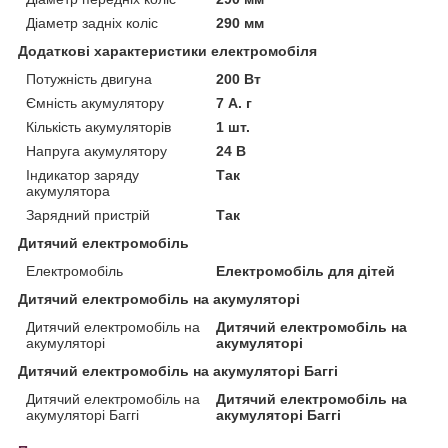
Діаметр задніх коліс
290 мм
Додаткові характеристики електромобіля
Потужність двигуна
200 Вт
Ємність акумулятору
7 А. г
Кількість акумуляторів
1 шт.
Напруга акумулятору
24 В
Індикатор заряду
Так
акумулятора
Зарядний пристрій
Так
Дитячий електромобіль
Електромобіль
Електромобіль для дітей
Дитячий електромобіль на акумуляторі
Дитячий електромобіль на
Дитячий електромобіль на
акумуляторі
акумуляторі
Дитячий електромобіль на акумуляторі Баггі
Дитячий електромобіль на
Дитячий електромобіль на
акумуляторі Баггі
акумуляторі Баггі