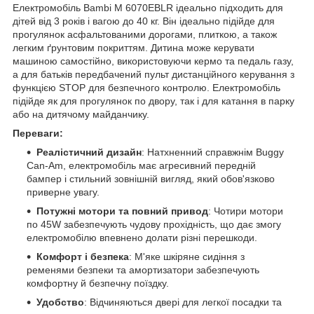
Електромобіль Bambi M 6070EBLR ідеально підходить для
дітей від 3 років і вагою до 40 кг. Він ідеально підійде для
прогулянок асфальтованими дорогами, плиткою, а також
легким ґрунтовим покриттям. Дитина може керувати
машиною самостійно, використовуючи кермо та педаль газу,
а для батьків передбачений пульт дистанційного керування з
функцією STOP для безпечного контролю. Електромобіль
підійде як для прогулянок по двору, так і для катання в парку
або на дитячому майданчику.
Переваги:
Реалістичний дизайн
: Натхненний справжнім Buggy
Can-Am, електромобіль має агресивний передній
бампер і стильний зовнішній вигляд, який обов'язково
приверне увагу.
Потужні мотори та повний привод
: Чотири мотори
по 45W забезпечують чудову прохідність, що дає змогу
електромобілю впевнено долати різні перешкоди.
Комфорт і безпека
: М'яке шкіряне сидіння з
ременями безпеки та амортизатори забезпечують
комфортну й безпечну поїздку.
Удобство
: Відчиняються двері для легкої посадки та