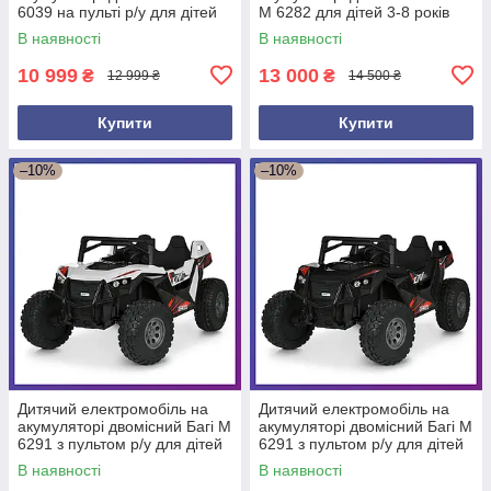
6039 на пульті р/у для дітей
M 6282 для дітей 3-8 років
від 3 до 8 років Зелений
Рожевий
В наявності
В наявності
10 999
13 000
₴
₴
12 999 ₴
14 500 ₴
Купити
Купити
–10%
–10%
Дитячий електромобіль на
Дитячий електромобіль на
акумуляторі двомісний Багі M
акумуляторі двомісний Багі M
6291 з пультом р/у для дітей
6291 з пультом р/у для дітей
3-8 років Білий
3-8 років Чорний
В наявності
В наявності