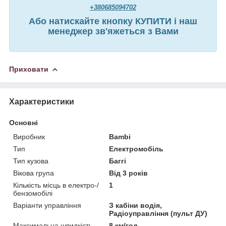
+380685094702
Або натискайте кнопку КУПИТИ і наш
менеджер зв'яжеться з Вами
Приховати
Характеристики
Основні
Виробник
Bambi
Тип
Електромобіль
Тип кузова
Баггі
Вікова група
Від 3 років
Кількість місць в електро-/
1
бензомобілі
Варіанти управління
З кабіни водія,
Радіоуправління (пульт ДУ)
Максимальна швидкість
8 км/год