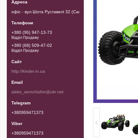
офіс - вул.Шота Руставелі 32 (Самовивозу товару немає). 0103
+380 (95) 947-13-73
Відділ Продажу
+380 (68) 509-47-02
Відділ Продажу
http://kinder.in.ua
aleks_semchishin@ukr.net
+380959471373
+380959471373