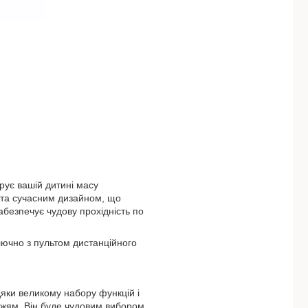
рує вашій дитині масу
 та сучасним дизайном, що
абезпечує чудову прохідність по
лючно з пультом дистанційного
дяки великому набору функцій і
ріжжям. Він буде чудовим вибором