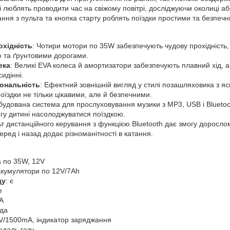
кі люблять проводити час на свіжому повітрі, досліджуючи околиці а
ання з пульта та кнопка старту роблять поїздки простими та безпеч
охідність
: Чотири мотори по 35W забезпечують чудову прохідність,
 та ґрунтовими дорогами.
ека
: Великі EVA колеса й амортизатори забезпечують плавний хід, 
идінні.
іональність
: Ефектний зовнішній вигляд у стилі позашляховика з 
їздки не тільки цікавими, але й безпечними.
Вбудована система для прослуховування музики з MP3, USB і Blueto
огу дитині насолоджуватися поїздкою.
ьт дистанційного керування з функцією Bluetooth дає змогу доросло
еред і назад додає різноманітності в катання.
а по 35W, 12V
 акумулятори по 12V/7Ah
ду
: є
е
VA
 да
2V/1500mA, індикатор заряджання
педаль газу