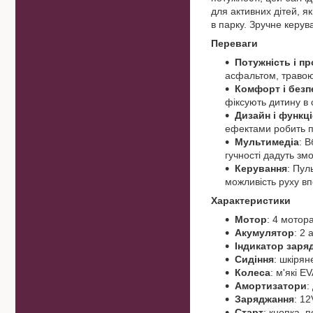
для активних дітей, я
в парку. Зручне керув
Переваги
Потужність і пр
асфальтом, травою
Комфорт і безп
фіксують дитину в с
Дизайн і функц
ефектами робить по
Мультимедіа
: 
гучності дадуть зм
Керування
: Пул
можливість руху вп
Характеристики
Мотор
: 4 мотор
Акумулятор
: 2
Індикатор заря
Сидіння
: шкірян
Колеса
: м'які E
Амортизатори
:
Заряджання
: 1
Старт
: кнопка, 