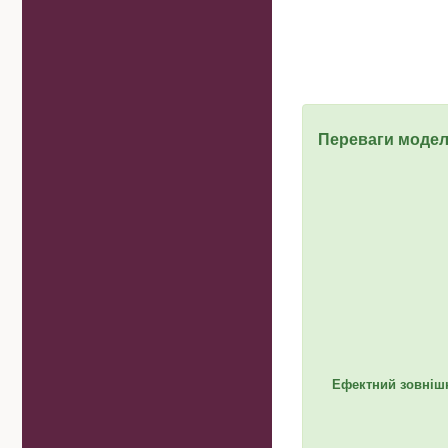
Переваги модел
Ефектний зовнішн