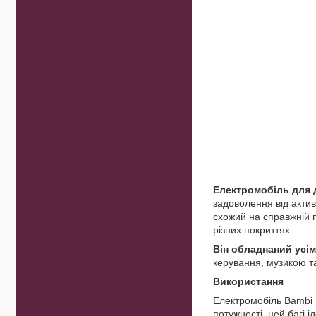
Електромобіль для 
задоволення від акти
схожий на справжній п
різних покриттях.
Він обладнаний усі
керування, музикою т
Використання
Електромобіль Bambi M
потужності, цей багі 