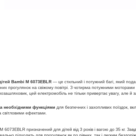
дітей Bambi M 6073EBLR
— це стильний і потужний багі, який пода
вних прогулянок на свіжому повітрі. З чотирма потужними моторами
озашляховик, цей електромобіль не тільки привертає увагу, але й з
ма необхідними функціями
для безпечних і захопливих поїздок, вк
а світловими ефектами.
 6073EBLR призначений для дітей від 3 років і вагою до 35 кг. Зав
ідеально підходить для прогулянок як по рівних, так і легким бездо