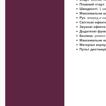
Плавний старт
:
Швидкості
: 1 ш
Максимальна ш
Рух
: вперед и н
Світлові ефект
Звукові ефекти
Додаткові функ
Безпека
: ремені
Максимальне н
Матеріал корпу
Пульт дистанці