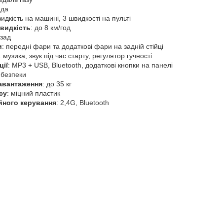
 да
видкість на машині, 3 швидкості на пульті
видкість
: до 8 км/год
азад
и
: передні фари та додаткові фари на задній стійці
: музика, звук під час старту, регулятор гучності
ції
: MP3 + USB, Bluetooth, додаткові кнопки на панелі
 безпеки
авантаження
: до 35 кг
су
: міцний пластик
йного керування
: 2,4G, Bluetooth