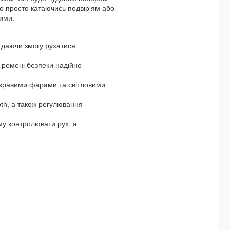
бо просто катаючись подвір'ям або
ними.
 даючи змогу рухатися
а ремені безпеки надійно
яскравими фарами та світловими
oth, а також регулювання
му контролювати рух, а