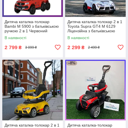
Дитяча каталка-толокар
Дитяча каталка-толокар 2 в 1
Bambi M 5900 з батьківською
Toyota Supra GT4 M 6129
ручкою 2 в 1 Червоний
Ліцензійна з батьківською
ручкою Білий
В наявності
В наявності
2 799
2 299
₴
₴
3 099 ₴
2 499 ₴
–8%
–8%
Дитяча каталка-толокар 2 в 1
Дитяча каталка-толокар