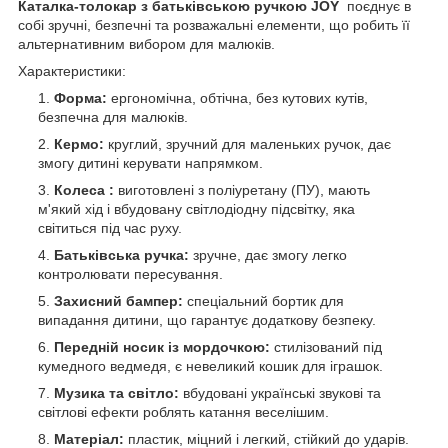
Каталка-толокар з батьківською ручкою JOY
поєднує в
собі зручні, безпечні та розважальні елементи, що робить її
альтернативним вибором для малюків.
Характеристики:
Форма:
ергономічна, обтічна, без кутових кутів,
безпечна для малюків.
Кермо:
круглий, зручний для маленьких ручок, дає
змогу дитині керувати напрямком.
Колеса :
виготовлені з поліуретану (ПУ), мають
м'який хід і вбудовану світлодіодну підсвітку, яка
світиться під час руху.
Батьківська ручка:
зручне, дає змогу легко
контролювати пересування.
Захисний бампер:
спеціальний бортик для
випадання дитини, що гарантує додаткову безпеку.
Передній носик із мордочкою:
стилізований під
кумедного ведмедя, є невеликий кошик для іграшок.
Музика та світло:
вбудовані українські звукові та
світлові ефекти роблять катання веселішим.
Матеріал:
пластик, міцний і легкий, стійкий до ударів.