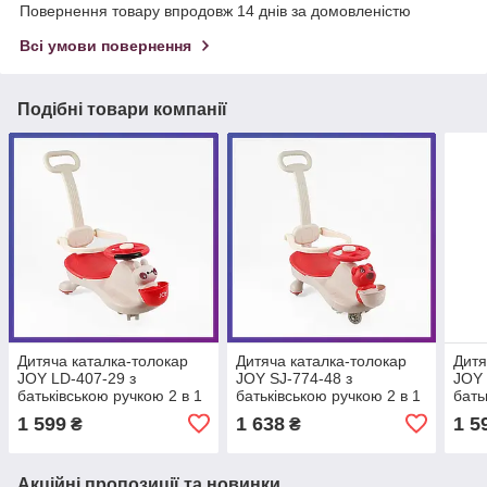
Повернення товару впродовж 14 днів за домовленістю
Всі умови повернення
Подібні товари компанії
Дитяча каталка-толокар
Дитяча каталка-толокар
Дитя
JOY LD-407-29 з
JOY SJ-774-48 з
JOY 
батьківською ручкою 2 в 1
батьківською ручкою 2 в 1
бать
Червоний
Червоний
Сині
1 599
1 638
1 5
₴
₴
Акційні пропозиції та новинки