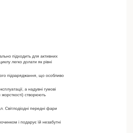
ально підходить для активних
иклу легко долати як рівні
того підзаряджання, що особливо
ксплуатації, а надувні гумові
м жорсткості) створюють
ал. Світлодіодні передні фари
очинком і подарує їй незабутні