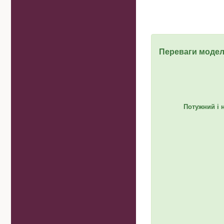
Переваги модел
Потужний і 