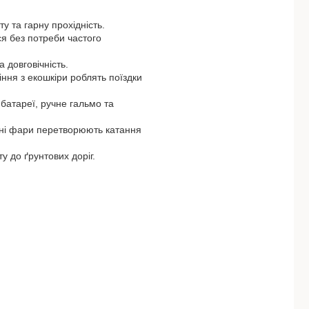
 та гарну прохідність.
ся без потреби частого
 довговічність.
ня з екошкіри роблять поїздки
батареї, ручне гальмо та
ітні фари перетворюють катання
у до ґрунтових доріг.