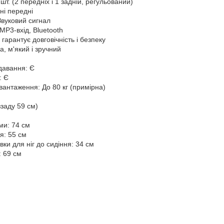
шт. (2 передніх і 1 задній, регульований)
ні передні
 Звуковий сигнал
 MP3-вхід, Bluetooth
гарантує довговічність і безпеку
а, м'який і зручний
давання: Є
: Є
антаження: До 80 кг (примірна)
заду 59 см)
ми: 74 см
я: 55 см
вки для ніг до сидіння: 34 см
: 69 см