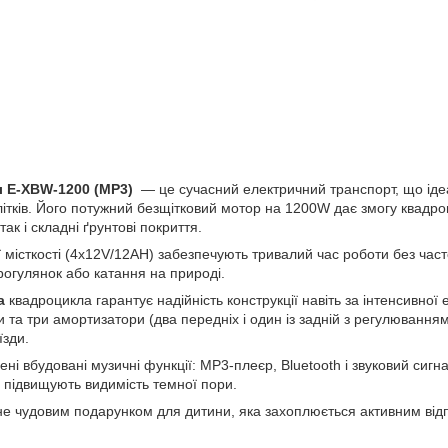
 E-XBW-1200 (MP3)
— це сучасний електричний транспорт, що іде
длітків. Його потужний безщітковий мотор на 1200W дає змогу квадроц
ак і складні ґрунтові покриття.
ї місткості (4х12V/12AH) забезпечують тривалий час роботи без час
рогулянок або катання на природі.
ма
квадроцикла гарантує надійність конструкції навіть за інтенсивної е
 та три амортизатори (два передніх і один із задній з регулювання
їзди.
ні вбудовані музичні функції: MP3-плеєр, Bluetooth і звуковий сигн
а підвищують видимість темної пори.
е чудовим подарунком для дитини, яка захоплюється активним відп