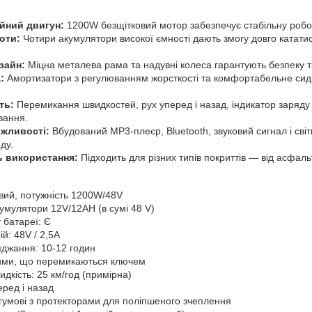
ійний двигун:
1200W безщітковий мотор забезпечує стабільну роботу
оти:
Чотири акумулятори високої ємності дають змогу довго катати
зайн:
Міцна металева рама та надувні колеса гарантують безпеку та
:
Амортизатори з регулюванням жорсткості та комфортабельне сидін
ть:
Перемикання швидкостей, рух уперед і назад, індикатор заряду 
вання.
жливості:
Вбудований MP3-плеєр, Bluetooth, звуковий сигнал і св
ду.
ь використання:
Підходить для різних типів покриттів — від асфальт
овий, потужність 1200W/48V
умулятори 12V/12AH (в сумі 48 V)
 батареї: Є
й: 48V / 2,5A
яджання: 10-12 годин
ими, що перемикаються ключем
кість: 25 км/год (примірна)
ред і назад
 гумові з протекторами для поліпшеного зчеплення