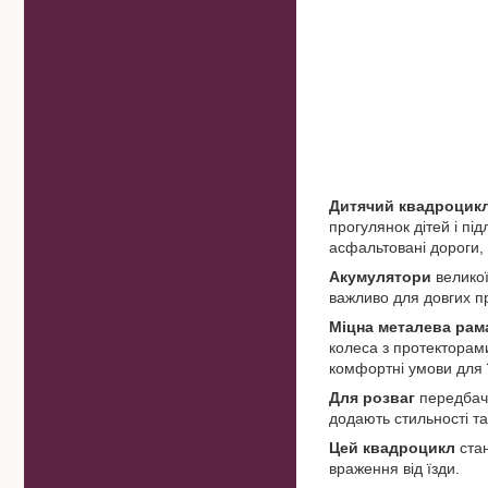
Дитячий квадроцикл
прогулянок дітей і пі
асфальтовані дороги, т
Акумулятори
велико
важливо для довгих п
Міцна металева ра
колеса з протекторами
комфортні умови для 
Для розваг
передбаче
додають стильності т
Цей квадроцикл
стан
враження від їзди.