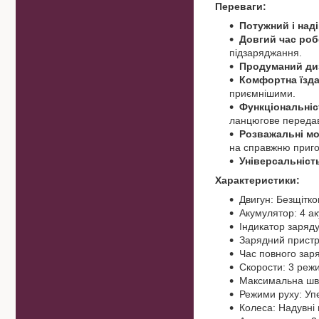
Переваги:
Потужний і над
Довгий час роб
підзаряджання.
Продуманий ди
Комфортна їзда
приємнішими.
Функціональніс
ланцюгове переда
Розважальні мо
на справжню приго
Універсальніст
Характеристики:
Двигун: Безщітк
Акумулятор: 4 ак
Індикатор заряду
Зарядний пристрі
Час повного зар
Скорости: 3 реж
Максимальна швид
Режими руху: Упе
Колеса: Надувні