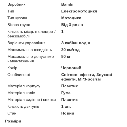
Виробник
Bambi
Тип
Електромотоцикл
Тип кузова
Мотоцикл
Вікова група
Від 3 років
Кількість місць в електро-/
1
бензомобілі
Варіанти управління
З кабіни водія
Максимальна швидкість
20 км/год
Максимально допустиме
80 кг
навантаження
Колір
Червоний
Особливості
Світлові ефекти, Звукові
ефекти, MP3-роз'єм
Матеріал корпусу
Пластик
Матеріал коліс
Гума
Матеріал сидіння і спинки
Пластик
Кількість двигунів
1 шт.
Стан
Новий
Розміри