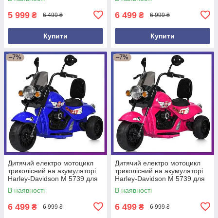
5 999
6 499
₴
₴
6 499 ₴
6 999 ₴
Купити
Купити
–7%
–7%
Дитячий електро мотоцикл
Дитячий електро мотоцикл
триколісний на акумуляторі
триколісний на акумуляторі
Harley-Davidson M 5739 для
Harley-Davidson M 5739 для
дітей 3-8 років Синій
дітей 3-8 років Рожевий
В наявності
В наявності
6 499
6 499
₴
₴
6 999 ₴
6 999 ₴