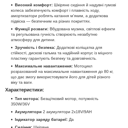
Високий комфорт:
Шкіряне сидіння й надувні гумові
колеса забезпечують комфорт і плавність ходу,
амортизатори роблять катання м'яким, а додаткова
підвіска — безпечним на різних покриттях.
Функції розваги:
Вбудована музика, світлові ефекти
та регульована гучність створюють незабутню
атмосферу для дитини.
Зручність і безпека:
Додаткові коліщатка для
стійкості, дискові гальма та надійний корпус із міцного
пластику гарантують безпеку та довговічність.
Максимальне навантаження:
Мотоцикл
розрахований на максимальне навантаження до 80 кг,
що дає змогу використовувати його для дітей різного
віку та ваги.
Характеристики:
Тип мотора:
Безщітковий мотор, потужність
350W/36V
Акумулятори
2 акумулятори 2x18V/9AH
Індикатор заряду батареї:
Да
Сидіння:
Шкіряне