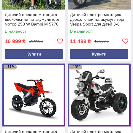
Дитячий електро мотоцикл
Дитячий електро мотоцикл
двоколісний на акумуляторі
двоколісний на акумуляторі
мотор 250 W Bambi M 5776
Vespa Sport для дітей 3-8
для дітей від 6 років
років Синій
В наявності
В наявності
Червоний
16 999
11 499
₴
₴
19 999 ₴
12 999 ₴
Купити
Купити
–11%
–10%
Дитячий електро мотоцикл
Дитячий електро мотоцикл