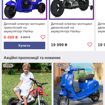
Дитячий електро мотоцикл
Дитячий електро мотоцикл
Дитя
триколісний на
двоколісний на
двок
акумуляторі Harley-
акумуляторі Harley-
акум
Davidson M 5739 для дітей
Davidson M 6016 для дітей
Davi
6 499
₴
6 999 ₴
3-8 років Синій
3-8 років Білий
3-8 
19 999
19 
₴
Купити
Акційні пропозиції та новинки
–15%
–12%