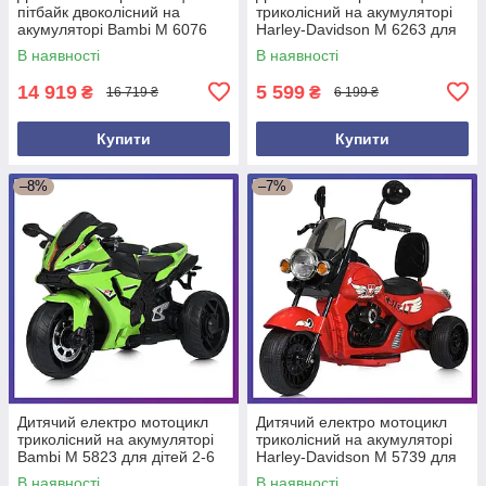
пітбайк двоколісний на
триколісний на акумуляторі
акумуляторі Bambi M 6076
Harley-Davidson M 6263 для
для дітей 3-8 років Червоний
дітей 3-8 років Білий
В наявності
В наявності
14 919
5 599
₴
₴
16 719 ₴
6 199 ₴
Купити
Купити
–8%
–7%
Дитячий електро мотоцикл
Дитячий електро мотоцикл
триколісний на акумуляторі
триколісний на акумуляторі
Bambi M 5823 для дітей 2-6
Harley-Davidson M 5739 для
років Зелений
дітей 3-8 років Червоний
В наявності
В наявності