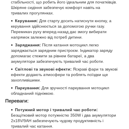
стабільності, що робить його ідеальним для початківців.
Шкіряне сидіння забезпечує комфорт навіть на
тривалих прогулянках.
Керування:
Для старту досить натиснути кнопку, а
керування здійснюється за допомогою ручки газу.
Перемикач руху вперед-назад дає змогу вибирати
напрямок залежно від потреб дитини.
Заряджання:
Після катання мотоцикл легко
заряджається зарядним пристроєм. Індикатор заряду
допомагає стежити за рівнем батареї, а два
акумулятори забезпечують тривалий час роботи.
Світлові та звукові ефекти:
Яскраві фари та звукові
ефекти додають атмосфери та роблять поїздки ще
захопливішими.
Паркування:
Для зручності паркування мотоцикл
обладнаний підніжкою.
Переваги:
Потужний мотор і тривалий час роботи:
Безщітковий мотор потужністю 350W і два акумулятори
2x18V/9AH забезпечують чудову продуктивність і
тривалий час катання.