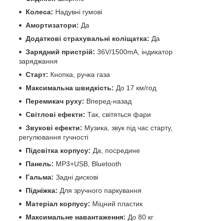
Колеса:
Надувні гумові
Амортизатори:
Да
Додаткові страхувальні коліщатка:
Да
Зарядний пристрій:
36V/1500mA, індикатор
заряджання
Старт:
Кнопка, ручка газа
Максимальна швидкість:
До 17 км/год
Перемикач руху:
Вперед-назад
Світлові ефекти:
Так, світяться фари
Звукові ефекти:
Музика, звук під час старту,
регулювання гучності
Підсвітка корпусу:
Да, посредине
Панель:
MP3+USB, Bluetooth
Гальма:
Задні дискові
Підніжка:
Для зручного паркування
Матеріал корпусу:
Міцний пластик
Максимальне навантаження:
До 80 кг