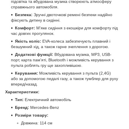
підсвітка та вбудована музика створюють атмосферу
справжнього автомобіля.
Безпека:
Зручні двоточкові ремені безпеки надійно
фіксують дитину в сидінні.
Комфорт:
М'яке сидіння з екошкіри для комфорту під
час довгих прогулянок.
Якість коліс:
EVA-колеса забезпечують плавний і
безшумний хід, а також гарне зчеплення з дорогою.
Додаткові функції:
Вбудована музика, MP3, USB-
порт, карта пам'яті, Bluetooth і можливість керування з
пульта роблять гру ще захопливішою.
Керування:
Можливість керування з пульта (2,4G)
або за допомогою педалі газу, а також тумблер для руху
вперед/назад.
Характеристики:
Тип:
Електричний автомобіль
Бренд:
Mercedes-Benz
Розміри товару:
Довжина: 114 см