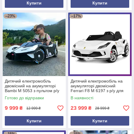
Купити
Купити
–23%
–17%
Дитячий електромобіль
Дитячий електромобіль на
двомісний на акумуляторі
акумуляторі двомісний
Bambi M 5053 з пультом р/у
Ferrari F8 M 6197 з р/у для
для дітей 3-8 років Білий
дітей 3-8 років Білий
Готово до відправки
В наявності
9 999
23 999
₴
₴
12 999 ₴
28 999 ₴
Купити
Купити
–15%
–15%