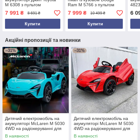
M 6308 з пультом
Ram M 5766 з пультом
4823
радіокерування для дітей
радіокерування для дітей
діте
7 991
7 999
6 0
₴
₴
8 691 ₴
10 499 ₴
3-8 років Чорний
3-8 років Червоний
Купити
Купити
Акційні пропозиції та новинки
–31%
–31%
Дитячий електромобіль на
Дитячий електромобіль на
акумуляторі McLaren M 5030
акумуляторі McLaren M 5030
4WD на радіокеруванні для
4WD на радіокеруванні для
дітей 3-8 років блакитний
дітей 3-8 років червоний
В наявності
В наявності