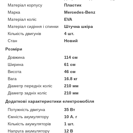
Матеріал корпусу
Пластик
Марка
Mercedes-Benz
Матеріал коліс
EVA
Матеріал сидіння і спинки
Штучна шкіра
Кількість двигунів
4 шт.
Стан
Новий
Розміри
Довжина
114 см
Ширина
61 см
Висота
46 см
Вага
16.8 кг
Діаметр передніх коліс
210 мм
Діаметр задніх коліс
210 мм
Додаткові характеристики електромобіля
Потужність двигуна
35 Вт
Ємність акумулятору
10 А. г
Кількість акумуляторів
1 шт.
Напруга акумулятору
12 В