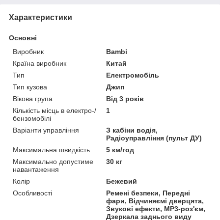
Характеристики
Основні
Виробник
Bambi
Країна виробник
Китай
Тип
Електромобіль
Тип кузова
Джип
Вікова група
Від 3 років
Кількість місць в електро-/
1
бензомобілі
Варіанти управління
З кабіни водія,
Радіоуправління (пульт ДУ)
Максимальна швидкість
5 км/год
Максимально допустиме
30 кг
навантаження
Колір
Бежевий
Особливості
Ремені безпеки, Передні
фари, Відчиняємі дверцята,
Звукові ефекти, MP3-роз'єм,
Дзеркала заднього виду