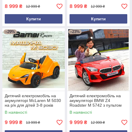
8 999
8 999
₴
₴
12 999 ₴
12 999 ₴
Купити
Купити
–29%
–23%
Дитячий електромобіль на
Дитячий електромобіль на
акумуляторі McLaren M 5030
акумуляторі BMW Z4
на р/к для дітей 3-8 років
Roadster M 5742 з пультом
автопофарбування
для дітей 3-8 років Червоний
В наявності
В наявності
жовтогарячий
9 999
9 999
₴
₴
13 999 ₴
12 999 ₴