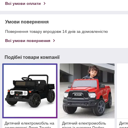
Всі умови оплати
Умови повернення
Повернення товару впродовж 14 днів за домовленістю
Всі умови повернення
Подібні товари компанії
Дитячий електромобіль на
Дитячий електромобіль
Дитя
акумуляторі Джип Toyota
пікап із кузовом Dodge
акум