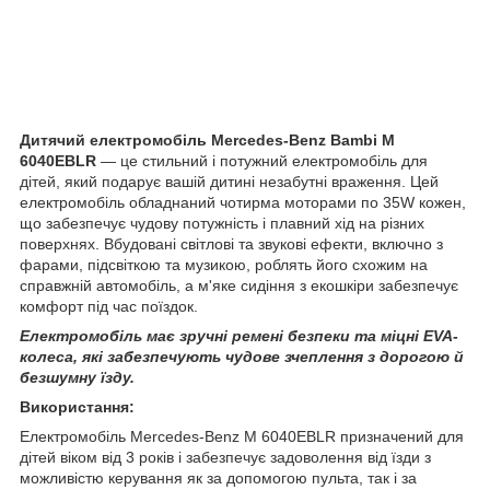
Дитячий електромобіль Mercedes-Benz Bambi M
6040EBLR
— це стильний і потужний електромобіль для
дітей, який подарує вашій дитині незабутні враження. Цей
електромобіль обладнаний чотирма моторами по 35W кожен,
що забезпечує чудову потужність і плавний хід на різних
поверхнях. Вбудовані світлові та звукові ефекти, включно з
фарами, підсвіткою та музикою, роблять його схожим на
справжній автомобіль, а м'яке сидіння з екошкіри забезпечує
комфорт під час поїздок.
Електромобіль має зручні ремені безпеки та міцні EVA-
колеса, які забезпечують чудове зчеплення з дорогою й
безшумну їзду.
Використання:
Електромобіль Mercedes-Benz M 6040EBLR призначений для
дітей віком від 3 років і забезпечує задоволення від їзди з
можливістю керування як за допомогою пульта, так і за