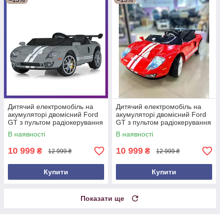
Дитячий електромобіль на
Дитячий електромобіль на
акумуляторі двомісний Ford
акумуляторі двомісний Ford
GT з пультом радіокерування
GT з пультом радіокерування
для дітей 3-8 років Сірий
для дітей 3-8 років Червоний
В наявності
В наявності
10 999
10 999
₴
₴
12 999 ₴
12 999 ₴
Купити
Купити
Показати ще