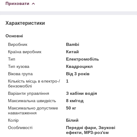
Приховати
Характеристики
Основні
Виробник
Bambi
Країна виробник
Китай
Тип
Електромобіль
Тип кузова
Квадроцикл
Вікова група
Від 3 років
Кількість місць в електро-/
1
бензомобілі
Варіанти управління
З кабіни водія
Максимальна швидкість
8 км/год
Максимально допустиме
50 кг
навантаження
Колір
Білий
Особливості
Передні фари, Звукові
ефекти, MP3-роз'єм