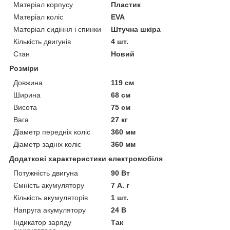
Матеріал корпусу
Пластик
Матеріал коліс
EVA
Матеріал сидіння і спинки
Штучна шкіра
Кількість двигунів
4 шт.
Стан
Новий
Розміри
Довжина
119 см
Ширина
68 см
Висота
75 см
Вага
27 кг
Діаметр передніх коліс
360 мм
Діаметр задніх коліс
360 мм
Додаткові характеристики електромобіля
Потужність двигуна
90 Вт
Ємність акумулятору
7 А. г
Кількість акумуляторів
1 шт.
Напруга акумулятору
24 В
Індикатор заряду
Так