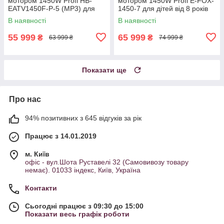
мотором 1450W Profi HB-
мотором 1450W Profi E-FOX-
EATV1450F-P-5 (MP3) для
1450-7 для дітей від 8 років
підлітків від 14 років Зелений
Жовтогарячий
В наявності
В наявності
55 999
65 999
₴
₴
63 999 ₴
74 999 ₴
Показати ще
Про нас
94% позитивних з 645 відгуків за рік
Працює з 14.01.2019
м. Київ
офіс - вул.Шота Руставелі 32 (Самовивозу товару
немає). 01033 індекс, Київ, Україна
Контакти
Сьогодні працює з 09:30 до 15:00
Показати весь графік роботи