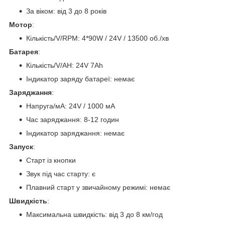
За віком: від 3 до 8 років
Мотор
:
Кількість/V/RPM: 4*90W / 24V / 13500 об./хв
Батарея
:
Кількість/V/AH: 24V 7Ah
Індикатор заряду батареї: немає
Заряджання
:
Напруга/мА: 24V / 1000 мА
Час заряджання: 8-12 годин
Індикатор заряджання: немає
Запуск
:
Старт із кнопки
Звук під час старту: є
Плавний старт у звичайному режимі: немає
Швидкість
:
Максимальна швидкість: від 3 до 8 км/год