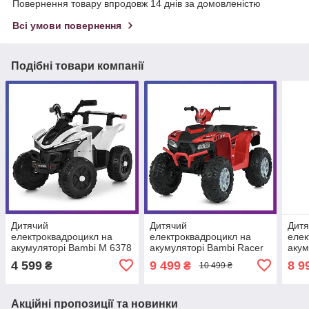
Повернення товару впродовж 14 днів за домовленістю
Всі умови повернення
Подібні товари компанії
Дитячий
Дитячий
Дит
електроквадроцикл на
електроквадроцикл на
елек
акумуляторі Bambi M 6378
акумуляторі Bambi Racer
акум
для дітей від 3 років Білий
M 6060 для дітей 3-8 років
M 62
4 599
9 499
8 9
₴
₴
10 499 ₴
Червоний
Зел
Акційні пропозиції та новинки