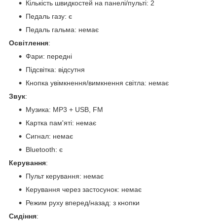
Кількість швидкостей на панелі/пульті: 2
Педаль газу: є
Педаль гальма: немає
Освітлення
:
Фари: передні
Підсвітка: відсутня
Кнопка увімкнення/вимкнення світла: немає
Звук
:
Музика: MP3 + USB, FM
Картка пам'яті: немає
Сигнал: немає
Bluetooth: є
Керування
:
Пульт керування: немає
Керування через застосунок: немає
Режим руху вперед/назад: з кнопки
Сидіння
: