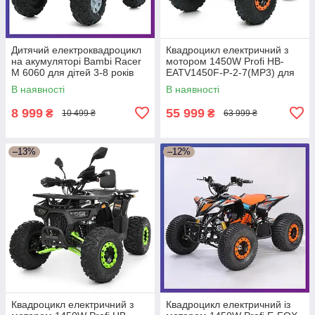
Дитячий електроквадроцикл
Квадроцикл електричний з
на акумуляторі Bambi Racer
мотором 1450W Profi HB-
M 6060 для дітей 3-8 років
EATV1450F-P-2-7(MP3) для
Зелений
підлітків від 14 років Чорно-
В наявності
В наявності
оранж
8 999
55 999
₴
₴
10 499 ₴
63 999 ₴
–13%
–12%
Квадроцикл електричний з
Квадроцикл електричний із