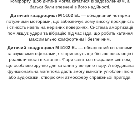
комфорту, щоб дитина могла кататися із задоволенням, а
батьки були впевнені в його надійності.
Дитячий квадроцикл M 5102 EL —
обладнаний чотирма
потужними моторами, що забезпечує йому високу прохідність
і стійкість навіть на нерівних поверхнях. Система амортизації
пом'якшує удари та вібрацію під час їзди, що робить катання
максимально комфортним і безпечним.
Дитячий
квадроцикл M 5102 EL —
обладнаний світловими
та звуковими ефектами, які принесуть ще більше веселощів і
реалістичності в катання. Фари світяться яскравим світлом,
що особливо зручно для катання у вечірню пору. А вбудована
функціональна магнітола дасть змогу вмикати улюблені пісні
або аудіоказки, створюючи атмосферу справжньої пригоди.