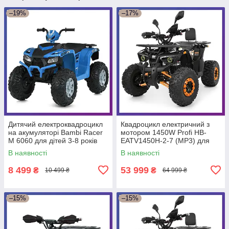
–19%
–17%
Дитячий електроквадроцикл
Квадроцикл електричний з
на акумуляторі Bambi Racer
мотором 1450W Profi HB-
M 6060 для дітей 3-8 років
EATV1450H-2-7 (MP3) для
Синій
підлітків від 14 років
В наявності
В наявності
Помаранчевий
8 499
53 999
₴
₴
10 499 ₴
64 999 ₴
–15%
–15%