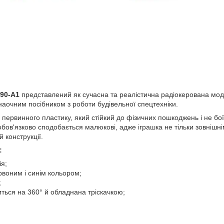
690-A1
представлений як сучасна та реалістична радіокерована моде
наочним посібником з роботи будівельної спецтехніки.
первинного пластику, який стійкий до фізичних пошкоджень і не боїт
бов'язково сподобається малюкові, адже іграшка не тільки зовнішн
й конструкції.
:
ія;
рвоним і синім кольором;
;
ться на 360° й обладнана тріскачкою;