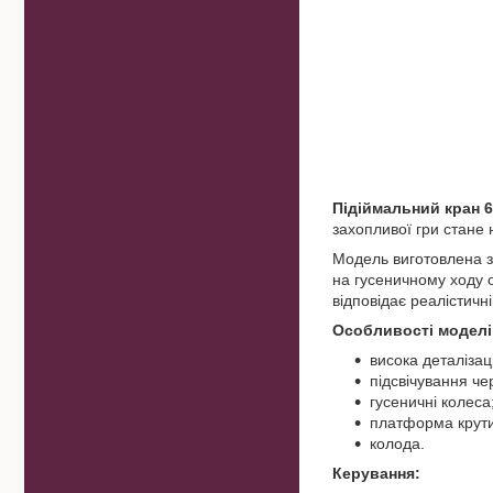
Підіймальний кран 
захопливої гри стане 
Модель виготовлена з 
на гусеничному ходу о
відповідає реалістичні
Особливості моделі
висока деталізац
підсвічування че
гусеничні колеса
платформа крути
колода.
Керування: