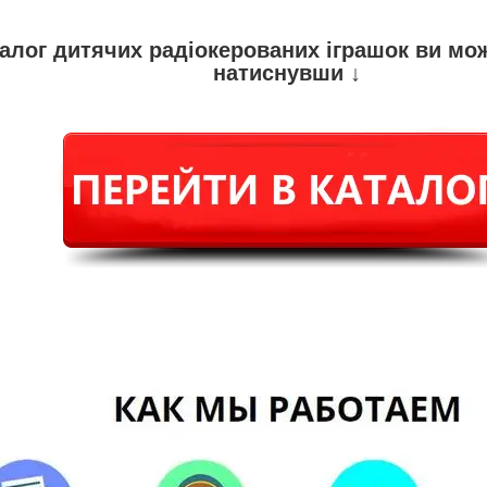
алог дитячих радіокерованих іграшок ви мо
натиснувши ↓