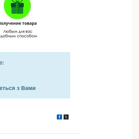
е:
еться з Вами