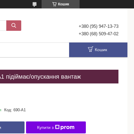
Кошик
+380 (95) 947-13-73
+380 (68) 509-47-02
Кошик
A1 підіймає/опускання вантаж
и
Код:
690-A1
и
Купити з