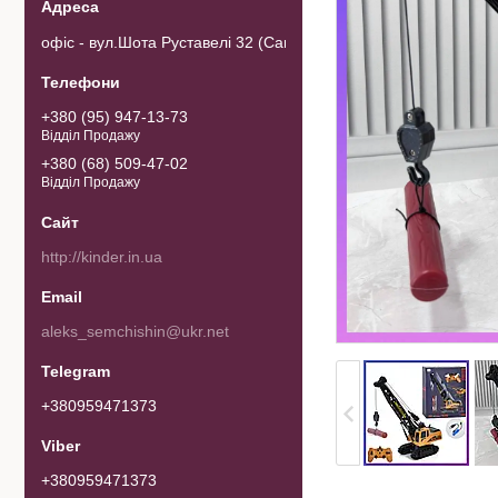
офіс - вул.Шота Руставелі 32 (Самовивозу товару немає). 0103
+380 (95) 947-13-73
Відділ Продажу
+380 (68) 509-47-02
Відділ Продажу
http://kinder.in.ua
aleks_semchishin@ukr.net
+380959471373
+380959471373