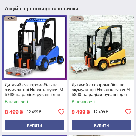
Акційні пропозиції та новинки
–32%
–24%
Дитячий електромобіль на
Дитячий електромобіль на
акумуляторі Навантажувач M
акумуляторі Навантажувач M
5989 на радіокеруванні для
5989 на радіокеруванні для
дітей 3-8 років Синій
дітей 3-8 років Жовтий
В наявності
В наявності
8 499
9 499
₴
₴
12 499 ₴
12 499 ₴
Купити
Купити