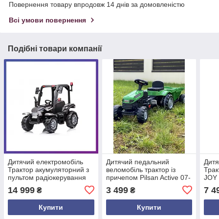
Повернення товару впродовж 14 днів за домовленістю
Всі умови повернення
Подібні товари компанії
Дитячий електромобіль
Дитячий педальний
Дитя
Трактор акумуляторний з
веломобіль трактор із
Трак
пультом радіокерування
причепом Pilsan Active 07-
JOY
BT206C Чорний
316 зелений. Велокарт,
14 999
3 499
7 4
₴
₴
трактор на педалях
Купити
Купити