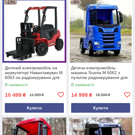
–13%
–9%
Дитячий електромобіль на
Дитяча електромобіль-
акумуляторі Навантажувач M
машина Scania M 6062 з
6063 на радіокеруванні для
пультом радіокерування для
дітей 3-8 років Червоний
дітей 3-8 років Синій
В наявності
В наявності
10 499
14 999
₴
₴
11 999 ₴
16 500 ₴
Купити
Купити
–9%
–6%