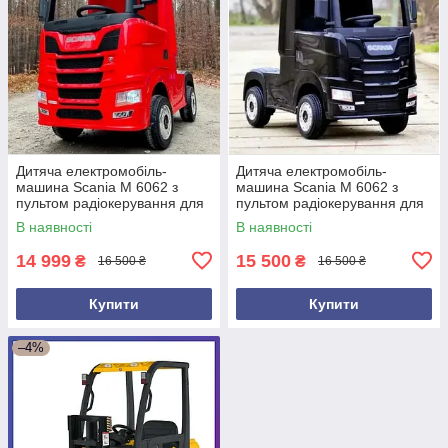
Дитяча електромобіль-
Дитяча електромобіль-
машина Scania M 6062 з
машина Scania M 6062 з
пультом радіокерування для
пультом радіокерування для
дітей 3-8 років Червоний
дітей 3-8 років Чорний
В наявності
В наявності
14 999
15 500
₴
₴
16 500 ₴
16 500 ₴
Купити
Купити
–4%