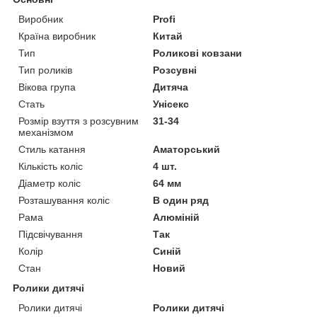
Виробник
Profi
Країна виробник
Китай
Тип
Роликові ковзани
Тип роликів
Розсувні
Вікова група
Дитяча
Стать
Унісекс
Розмір взуття з розсувним
31-34
механізмом
Стиль катання
Аматорський
Кількість коліс
4 шт.
Діаметр коліс
64 мм
Розташування коліс
В один ряд
Рама
Алюміній
Підсвічування
Так
Колір
Синій
Стан
Новий
Ролики дитячі
Ролики дитячі
Ролики дитячі