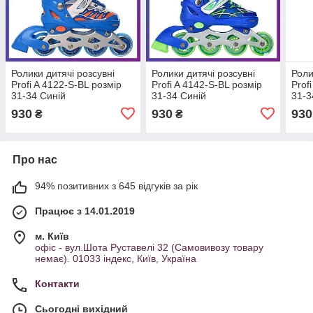
Ролики дитячі розсувні
Ролики дитячі розсувні
Роли
Profi A 4122-S-BL розмір
Profi A 4142-S-BL розмір
Prof
31-34 Синій
31-34 Синій
31-3
930
930
930
₴
₴
Про нас
94% позитивних з 645 відгуків за рік
Працює з 14.01.2019
м. Київ
офіс - вул.Шота Руставелі 32 (Самовивозу товару
немає). 01033 індекс, Київ, Україна
Контакти
Сьогодні вихідний