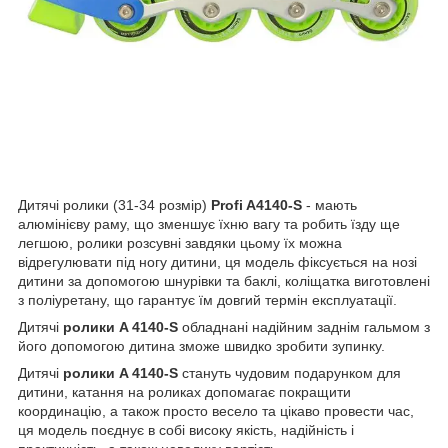
Дитячі ролики (31-34 розмір)
Profi A4140-S
- мають
алюмінієву раму, що зменшує їхню вагу та робить їзду ще
легшою, ролики розсувні завдяки цьому їх можна
відрегулювати під ногу дитини, ця модель фіксується на нозі
дитини за допомогою шнурівки та баклі, коліщатка виготовлені
з поліуретану, що гарантує їм довгий термін експлуатації.
Дитячі
ролики A 4140-S
обладнані надійним заднім гальмом з
його допомогою дитина зможе швидко зробити зупинку.
Дитячі
ролики A 4140-S
стануть чудовим подарунком для
дитини, катання на роликах допомагає покращити
координацію, а також просто весело та цікаво провести час,
ця модель поєднує в собі високу якість, надійність і