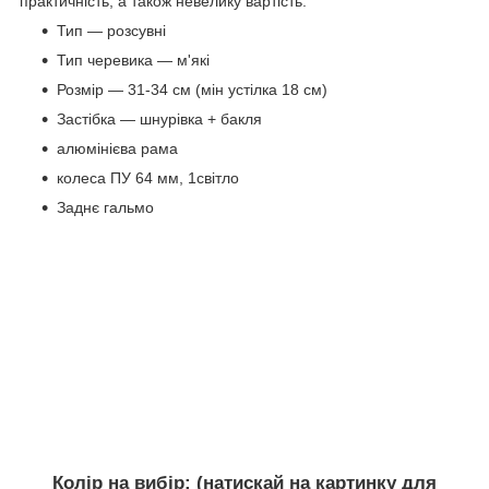
практичність, а також невелику вартість.
Тип — розсувні
Тип черевика — м'які
Розмір — 31-34 см (мін устілка 18 см)
Застібка — шнурівка + бакля
алюмінієва рама
колеса ПУ 64 мм, 1світло
Заднє гальмо
Колір на вибір: (натискай на картинку для