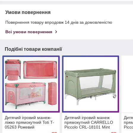
Умови повернення
Повернення товару впродовж 14 днів за домовленістю
Всі умови повернення
Подібні товари компанії
Дитячий ігровий манеж-
Дитячий ігровий манеж
Дитя
ліжко прямокутний Toti T-
прямокутний CARRELLO
пря
05263 Рожевий
Piccolo CRL-18101 Mint
Picc
Green Зелений
Beig