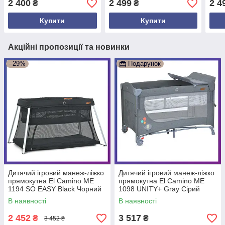
2 400
2 499
2 4
₴
₴
Купити
Купити
Акційні пропозиції та новинки
–29%
Подарунок
Дитячий ігровий манеж-ліжко
Дитячий ігровий манеж-ліжко
прямокутна El Camino ME
прямокутна El Camino ME
1194 SO EASY Black Чорний
1098 UNITY+ Gray Сірий
В наявності
В наявності
2 452
3 517
₴
₴
3 452 ₴