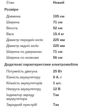
Стан
Новий
Розміри
Довжина
105 см
Ширина
71 см
Висота
52 см
Вага
15.4 кг
Діаметр передніх коліс
225 мм
Діаметр задніх коліс
225 мм
Ширина по дзеркалах
71 см
Ширина по колесам
56 см
Додаткові характеристики електромобіля
Потужність двигуна
25 Вт
Ємність акумулятору
9 А. г
Кількість акумуляторів
1 шт.
Напруга акумулятору
12 В
Індикатор заряду
Так
акумулятора
Зарядний пристрій
Так