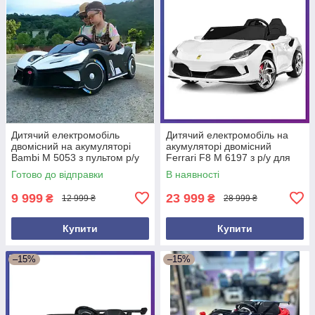
Дитячий електромобіль
Дитячий електромобіль на
двомісний на акумуляторі
акумуляторі двомісний
Bambi M 5053 з пультом р/у
Ferrari F8 M 6197 з р/у для
для дітей 3-8 років Білий
дітей 3-8 років Білий
Готово до відправки
В наявності
9 999
23 999
₴
₴
12 999 ₴
28 999 ₴
Купити
Купити
–15%
–15%