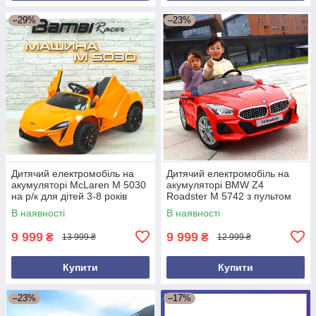
–29%
–23%
Дитячий електромобіль на
Дитячий електромобіль на
акумуляторі McLaren M 5030
акумуляторі BMW Z4
на р/к для дітей 3-8 років
Roadster M 5742 з пультом
автопофарбування
для дітей 3-8 років Червоний
В наявності
В наявності
жовтогарячий
9 999
9 999
₴
₴
13 999 ₴
12 999 ₴
Купити
Купити
–23%
–17%