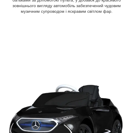
батьками за допомогою пульта, у добавок до красивого
зовнішнього вигляду автомобіль забезпечений чудовим
музичним супроводом і яскравим світлом фар.