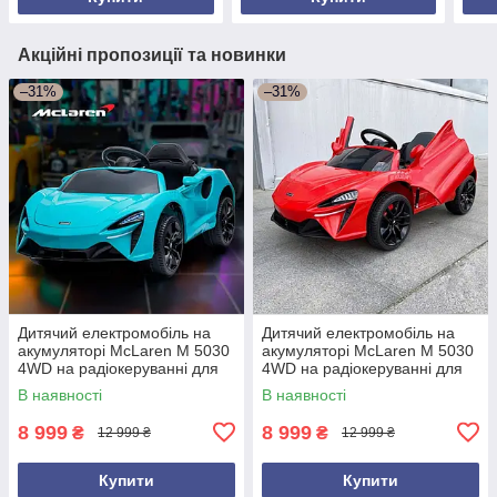
Акційні пропозиції та новинки
–31%
–31%
Дитячий електромобіль на
Дитячий електромобіль на
акумуляторі McLaren M 5030
акумуляторі McLaren M 5030
4WD на радіокеруванні для
4WD на радіокеруванні для
дітей 3-8 років блакитний
дітей 3-8 років червоний
В наявності
В наявності
8 999
8 999
₴
₴
12 999 ₴
12 999 ₴
Купити
Купити