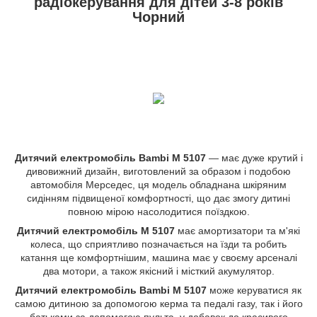
радіокерування для дітей 3-8 років
Чорний
Дитячий електромобіль Bambi M 5107
— має дуже крутий і
дивовижний дизайн, виготовлений за образом і подобою
автомобіля Мерседес, ця модель обладнана шкіряним
сидінням підвищеної комфортності, що дає змогу дитині
повною мірою насолодитися поїздкою.
Дитячий електромобіль
M 5107
має амортизатори та м'які
колеса, що сприятливо позначається на їзди та робить
катання ще комфортнішим, машина має у своєму арсеналі
два мотори, а також якісний і місткий акумулятор.
Дитячий електромобіль Bambi M 5107
може керуватися як
самою дитиною за допомогою керма та педалі газу, так і його