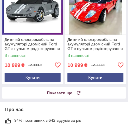
Дитячий електромобіль на
Дитячий електромобіль на
акумуляторі двомісний Ford
акумуляторі двомісний Ford
GT з пультом радіокерування
GT з пультом радіокерування
для дітей 3-8 років Сірий
для дітей 3-8 років Червоний
В наявності
В наявності
10 999
10 999
₴
₴
12 999 ₴
12 999 ₴
Купити
Купити
Показати ще
Про нас
94% позитивних з 642 відгуків за рік