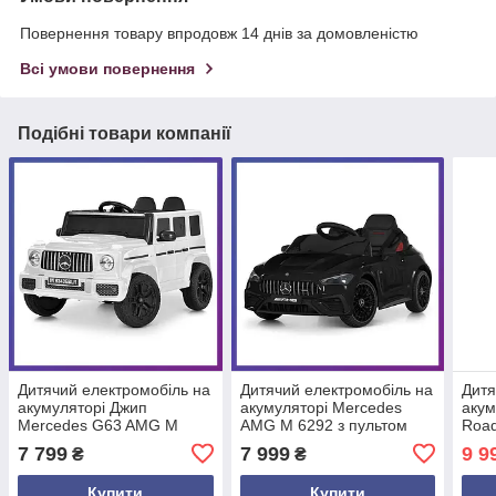
Повернення товару впродовж 14 днів за домовленістю
Всі умови повернення
Подібні товари компанії
Дитячий електромобіль на
Дитячий електромобіль на
Дитя
акумуляторі Джип
акумуляторі Mercedes
акум
Mercedes G63 AMG M
AMG M 6292 з пультом
Road
6343 з пультом
радіокерування для дітей
пуль
7 799
7 999
9 9
₴
₴
радіокерування для дітей
3-8 років Чорний
рокі
3-8 років Білий
Купити
Купити