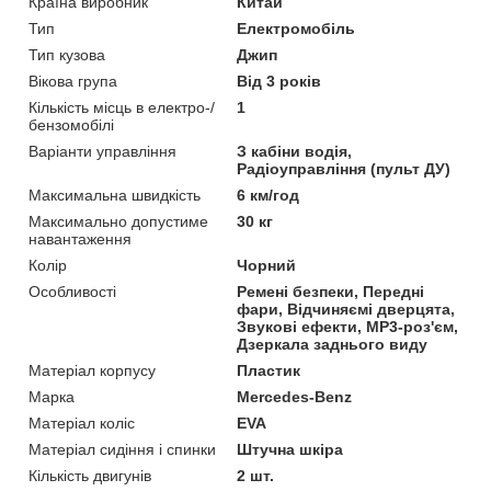
Країна виробник
Китай
Тип
Електромобіль
Тип кузова
Джип
Вікова група
Від 3 років
Кількість місць в електро-/
1
бензомобілі
Варіанти управління
З кабіни водія,
Радіоуправління (пульт ДУ)
Максимальна швидкість
6 км/год
Максимально допустиме
30 кг
навантаження
Колір
Чорний
Особливості
Ремені безпеки, Передні
фари, Відчиняємі дверцята,
Звукові ефекти, MP3-роз'єм,
Дзеркала заднього виду
Матеріал корпусу
Пластик
Марка
Mercedes-Benz
Матеріал коліс
EVA
Матеріал сидіння і спинки
Штучна шкіра
Кількість двигунів
2 шт.